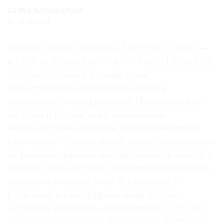
Где
СОФЬЯ БАГДАСАРОВА
найти
20.06.2024
газету
Журнал Vogue основан в 1892 году, Tatler —
Контакты
в 1901-м, Vanity Fair — в 1913-м, а L’Officiel в
редакции
1921-м, причем в первые годы
Авторы
существования их тематика весьма
Медиакит
отличалась от сегодняшней. Примерно в те
Mediakit
же годы в России тоже основывали
великолепные журналы, запечатлевавшие
свою эпоху с невероятной тщательностью, но
их развитие решительно пресеклось вместе с
эпохой. Одно из таких легендарных изданий,
хорошо известных всем букинистам, —
роскошно иллюстрированный журнал
«Столица и усадьба», выходивший с 1913 по