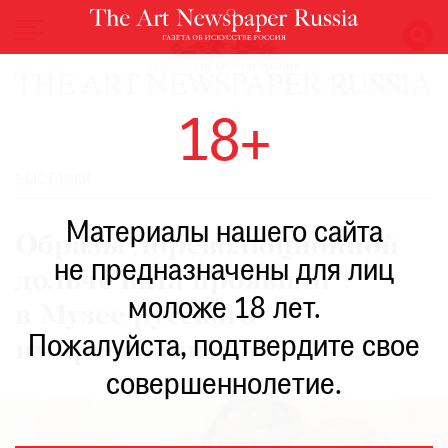
НОВОСТИ
18+
ВЫСТАВКИ
РЕСТАВРАЦИЯ
ВЫСТАВКИ
КНИГИ
Материалы нашего сайта
ПО
Образы дореволюционной
ПУТИ
не предназначены для лиц
дольче вита проявили
РЕЙТИНГ
моложе 18 лет.
МУЗЕЕВ
в Музее русского
РОСКОШЬ
Пожалуйста, подтвердите свое
импрессионизма
ПРИГЛАШЕНИЯ
совершеннолетие.