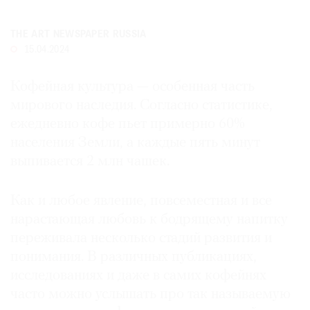
Где
найти
THE ART NEWSPAPER RUSSIA
газету
15.04.2024
Контакты
Кофейная культура — особенная часть
редакции
мирового наследия. Согласно статистике,
Авторы
ежедневно кофе пьет примерно 60%
Медиакит
населения Земли, а каждые пять минут
Mediakit
выпивается 2 млн чашек.
Как и любое явление, повсеместная и все
нарастающая любовь к бодрящему напитку
переживала несколько стадий развития и
понимания. В различных публикациях,
исследованиях и даже в самих кофейнях
часто можно услышать про так называемую