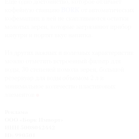
Еще одно достоинство, которое отличает
кофейную станцию
BORK
от автоматических
кофемашин: в ней не скапливаются остатки
молотых зерен, которые загрязняют прибор
изнутри и портят вкус напитка.
Из других важных и полезных характеристик
можно отметить встроенный фильтр для
воды, 30 степеней помола зерен, большой
резервуар для воды объемом 2 л и
минимальное количество пластиковых
элементов
Реклама
ООО «Борк Импорт»
ИНН 5008042442
ID: 990501