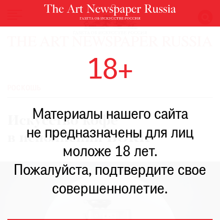
НОВОСТИ
18+
ВЫСТАВКИ
РЕСТАВРАЦИЯ
РОСКОШЬ
КНИГИ
Материалы нашего сайта
ПО
Искусство кофе
ПУТИ
не предназначены для лиц
в исполнении BORK
РЕЙТИНГ
моложе 18 лет.
МУЗЕЕВ
РОСКОШЬ
Пожалуйста, подтвердите свое
ПРИГЛАШЕНИЯ
совершеннолетие.