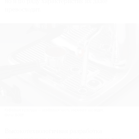
но и по ряду характеристик их даже
превосходит.
Кофейная культура — особенная часть мирового наследия.
Фото: BORK
Высокотехнологичная разработка