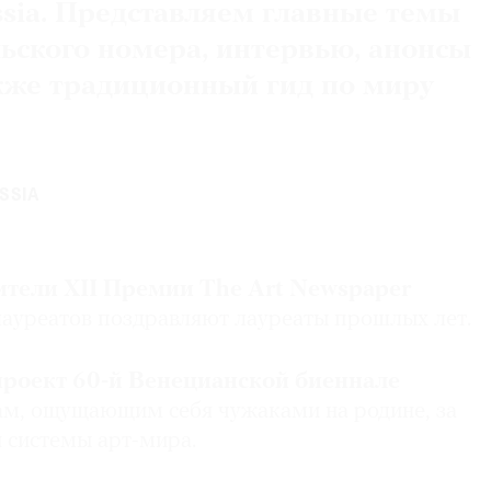
sia. Представляем главные темы
льского номера, интервью, анонсы
акже традиционный гид по миру
SSIA
тели XII Премии The
Art
Newspaper
уреатов поздравляют лауреаты прошлых лет.
проект 60-й Венецианской биеннале
м, ощущающим себя чужаками на родине, за
 системы арт-мира.