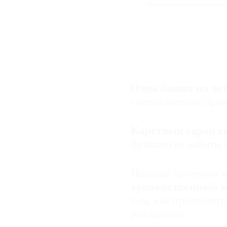
Одна башня на че
специалистами Эрми
Каретный сарай с
функции не забыты 
Наталия Артемова в
художественный 
том, как превратить
реальность.