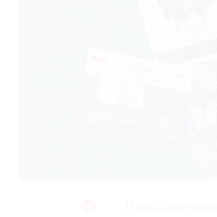
© 2021 The Art Newspaper Russia
В продаже поя