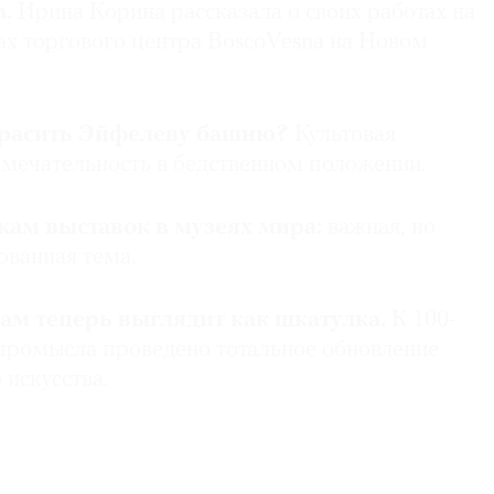
.
Ирина Корина рассказала о своих работах на
ах торгового центра BoscoVesna на Новом
красить Эйфелеву башню?
Культовая
мечательность в бедственном положении.
кам выставок в музеях мира:
важная, но
ованная тема.
ам теперь выглядит как шкатулка.
К 100-
промысла проведено тотальное обновление
искусства.