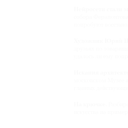
Нейросети стали 
собора Ферапонтова
попробуют восстано
Художник Юрий 
друзьях по товарище
удалось ли ему попр
Искания архитект
московском Музее а
главных действующи
На крючке.
Разбира
искусства на пример