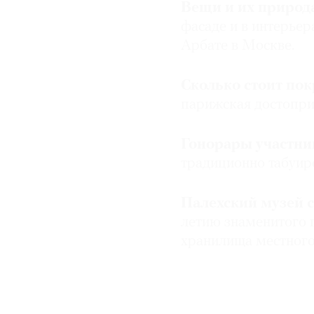
Вещи и их природа
фасаде и в интерьер
Арбате в Москве.
Сколько стоит по
парижская достопри
Гонорары участни
традиционно табуир
Палехский музей с
летию знаменитого 
хранилища местного 