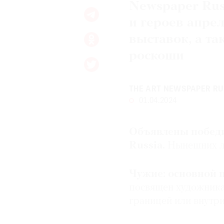
Newspaper Rus
и героев апре
выставок, а т
роскоши
THE ART NEWSPAPER RU
01.04.2024
Объявлены победи
Russia.
Нынешних ла
Чужие:
основной 
посвящен художника
границей или внутри