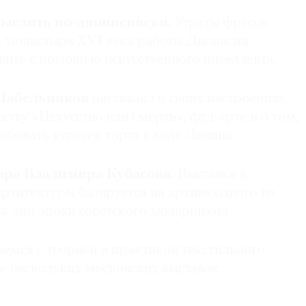
мыслить по-дионисийски.
Утраты фресок
 монастыря XVI века работы Дионисия
вить с помощью искусственного интеллекта.
Шабельников
рассказал о своих настроениях,
ству «Искусство или смерть», фуд-арте и о том,
обовать кусочек торта в виде Ленина.
ора Владимира Кубасова.
Выставка в
рхитектуры базируется на архиве одного из
х лиц эпохи советского модернизма.
емся с теорией и практикой текстильного
е нескольких московских выставок.