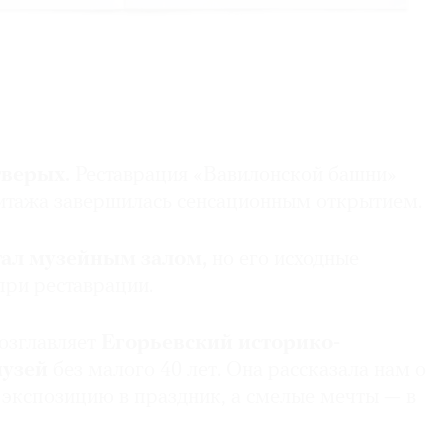
тверых.
Реставрация «Вавилонской башни»
тажа завершилась сенсационным открытием.
тал музейным залом,
но его исходные
при реставрации.
озглавляет
Егорьевский историко-
музей
без малого 40 лет. Она рассказала нам о
 экспозицию в праздник, а смелые мечты — в