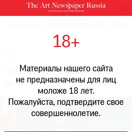
НОВОСТИ
18+
ВЫСТАВКИ
РЕСТАВРАЦИЯ
КНИГИ
КНИГИ
Материалы нашего сайта
ПО
Завещание Даниэля Арасса:
ПУТИ
не предназначены для лиц
из радиоэфира — на бумагу
РЕЙТИНГ
моложе 18 лет.
МУЗЕЕВ
РОСКОШЬ
Пожалуйста, подтвердите свое
ПРИГЛАШЕНИЯ
совершеннолетие.