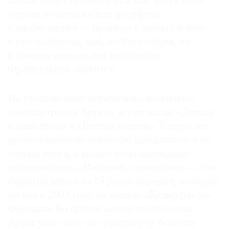
жизни Арасс провел в Италии. Там у него
украли из автомобиля портфель
с диссертацией — пришлось менять и тему,
и руководителя; там, во Флоренции, он
©
в течение восьми лет возглавлял
2021
Французский институт.
The
Art
На русский язык переведено несколько
Newspaper
важных трудов Арасса, в том числе «Деталь
Russia
в живописи» и «Взгляд улитки». Теперь же
русскоязычному читателю предлагается не
совсем книга, а своего рода завещание
искусствоведа. «Рассказы о живописи» — это
скрипты цикла из 25 радиопередач, которые
он вел в 2003 году на канале «Культура» во
Франции. Во время записи программы
Арасс уже знал, что умирает от болезни