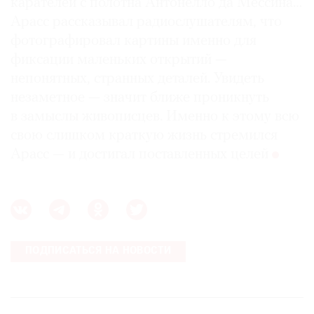
карателей с полотна Антонелло да Мессина…
Арасс рассказывал радиослушателям, что
фотографировал картины именно для
фиксации маленьких открытий —
непонятных, странных деталей. Увидеть
незаметное — значит ближе проникнуть
в замыслы живописцев. Именно к этому всю
свою слишком краткую жизнь стремился
Арасс — и достигал поставленных целей
ПОДПИСАТЬСЯ НА НОВОСТИ