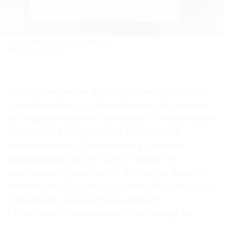
Даниэль Арасс. «Рассказы о живописи».
Фото: Дарья Избаш
«Анахронизмам» Арасс противопоставлял
«детализацию» — внимательное, бережное
исследовательское отношение к незаметным
на первый взгляд, подчас кажущимся
маловажными фрагментам и деталям
живописных работ. Слеза у одного из
персонажей раки святой Урсулы из Брюгге,
тающий лик Христа на полотне Франсиско де
Сурбарана, «глаз-пупок» святого
Себастьяна, укоризненно смотрящий на