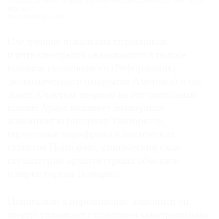
Леонардо да Винчи. «Портрет госпожи Лизы дель Джокондо». 1503—1519.
Фрагмент.
Фото: Musée du Louvre
Следующие поколения художников
и интеллектуалов оказываются в полосе
кризиса: религиозного (Реформация),
экономического (открытие Америки) и так
далее. Ответом творцов на тот системный
кризис Арасс называет маньеризм:
живописную риторику Тинторетто,
виртуозные парафразы классических
сюжетов Понтормо, хтонический ужас
скульптурно-архитектурных объектов
в парке города Бомарцо.
Понимание и переживание живописи он
твердо увязывает с понятием «анахронизма».