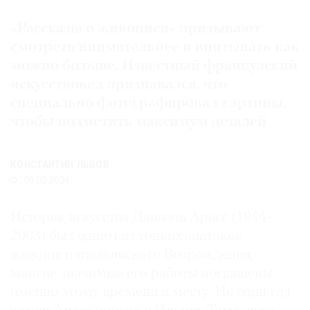
Где
«Рассказы о живописи» призывают
найти
газету
смотреть внимательнее и впитывать как
можно больше. Известный французский
Контакты
искусствовед признавался, что
редакции
специально фотографировал картины,
Авторы
чтобы подметить максимум деталей
Медиакит
Mediakit
КОНСТАНТИН ЛЬВОВ
09.02.2024
Историк искусства Даниэль Арасс (1944–
2003) был одним из тонких знатоков
живописи итальянского Возрождения,
многие значимые его работы посвящены
именно этому времени и месту. Не один год