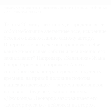
Даниэль Арасс. «Рассказы о живописи» / Перевод с франц. М. Гринберга. М.:
V-A-C Press, 2023. 266 с., ил.
Тексты 20-минутных передач представляют
собой небольшие элегантные эссе, искренние
беседы о важном лично самому автору.
В первом же выпуске он спрашивает себя:
какие живописные работы и чем именно его
захватывают? Например, «Задвижка» Жана
Оноре Фрагонара поражает Арасса
способностью мастера передать текучесть
времени: на правой половине полотна
написано настоящее — встреча любовников,
на левой — будущее, смятая постель.
«Джоконда» Леонардо завораживает его
«доисторическим» пейзажем на втором