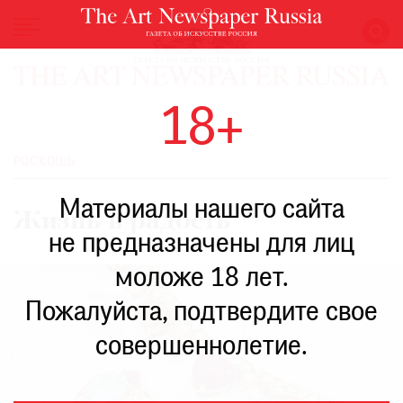
НОВОСТИ
18+
ВЫСТАВКИ
РЕСТАВРАЦИЯ
РОСКОШЬ
КНИГИ
Материалы нашего сайта
ПО
Жизнь в радость
ПУТИ
не предназначены для лиц
РЕЙТИНГ
моложе 18 лет.
МУЗЕЕВ
РОСКОШЬ
Пожалуйста, подтвердите свое
ПРИГЛАШЕНИЯ
совершеннолетие.