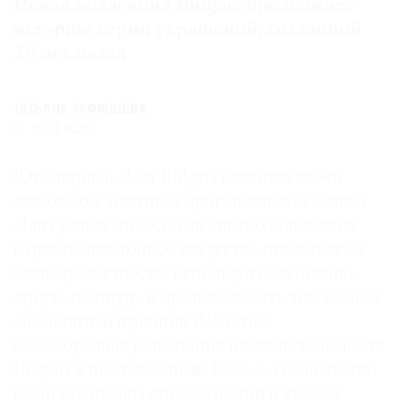
Новая коллекция Bulgari продолжает
Где
историю серии украшений, созданной
найти
20 лет назад
газету
Контакты
ТАТЬЯНА ТАФИНЦЕВА
редакции
15.11.2023
Авторы
Медиакит
Ювелирный Дом Bulgari славится своей
Mediakit
любовью к цветным драгоценным камням.
Для бренда это особый способ воплощать
в предметах тонкое искусство итальянской
жизнерадостности, используя бесконечно
яркую палитру, и проповедовать тем самым
знаменитый принцип dolce vita.
Своеобразная революция цвета началась для
Bulgari в послевоенные 1950-е, когда людям
были так нужны яркие эмоции и краски.