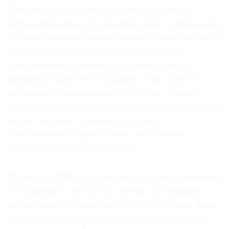
Именно тогда Дом впервые представил
нетрадиционные хроматические комбинации
в своих произведениях высокого ювелирного
искусства. Захватывающие сочетания
©
драгоценных кабошонов и вовсе стали
2021
визитной карточкой Bulgari. Годы спустя
The
ситуация не изменилась: и сейчас, увидев
Art
Newspaper
богато украшенное разноцветными камнями
Russia
колье, можно с первого взгляда
безошибочно определить, чье клеймо
красуется у него на обороте.
В начале 2000-х, желая отдать дань уважения
собственной смелости, бренд представил
коллекцию украшений Allegra, которая даже
своим названием (итал. «жизнерадостная»)