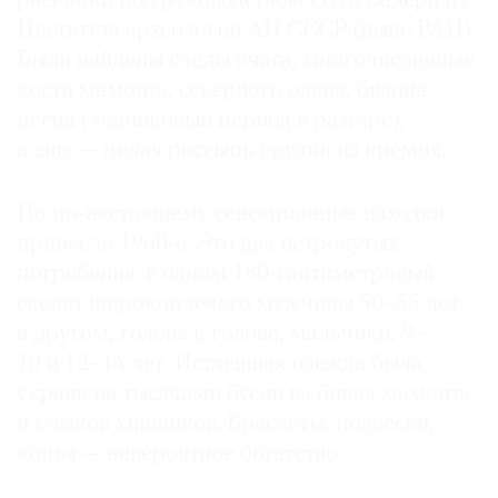
раскопки под руководством Отто Бадера из
Института археологии АН СССР (ныне РАН).
Были найдены следы очага, многочисленные
кости мамонта, северного оленя, бизона,
песца (ледниковый период в разгаре),
а еще — целая россыпь орудий из кремня.
Но по-настоящему сенсационные находки
принесли 1960-е. Это два нетронутых
погребения: в одном 180-сантиметровый
скелет широкоплечего мужчины 50–55 лет,
в другом, голова к голове, мальчики, 9–
10 и 12–14 лет. Истлевшая одежда была
украшена тысячами бусин из бивня мамонта
и клыков хищников. Браслеты, подвески,
копья — невероятное богатство.