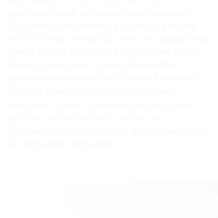
мальчика жили на территории нынешней
Владимирской области и были погребены
около 30 тыс. лет назад здесь же, на высоком
левом берегу Клязьмы. Сегодня они могли
©
2021
бы стать звездами: одна из богатейших
The
верхнепалеолитических стоянок Северной
Art
Европы известна на весь мир. Однако
Newspaper
известность эта ограничена весьма узким
Russia
кругом специалистов и любителей
палеоистории. Сотрудники музея планируют
эту ситуацию исправить.