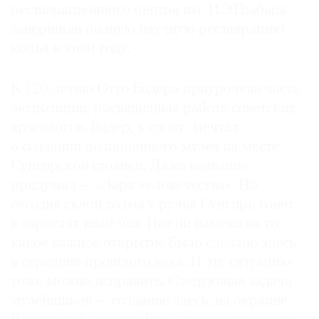
реставрационного центра им. И.Э.Грабаря
завершили полную научную реставрацию
копья в этом году.
К 120-летию Отто Бадера приурочена часть
экспозиции, посвященная работе советских
археологов. Бадер, к слову, мечтал
о создании полноценного музея на месте
Сунгирской стоянки. Даже название
придумал — «Заря человечества». Но
сегодня склон холма у ручья Сунгирь тонет
в зарослях иван-чая. Нет ни намека на то,
какое важное открытие было сделано здесь
в середине прошлого века. И эту ситуацию
тоже можно исправить. Следующая задача
музейщиков — создание здесь, на окраине