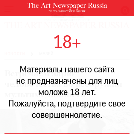
НОВОСТИ
18+
ВЫСТАВКИ
РЕСТАВРАЦИЯ
НОВОСТИ
МУЗЕЙ
КНИГИ
Материалы нашего сайта
ПО
Встречаем зарю
ПУТИ
не предназначены для лиц
человечества во всеоружии
РЕЙТИНГ
моложе 18 лет.
МУЗЕЕВ
мультимедийности
РОСКОШЬ
Пожалуйста, подтвердите свое
ПРИГЛАШЕНИЯ
совершеннолетие.