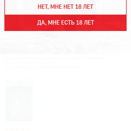
THE
НЕТ, МНЕ НЕТ 18 ЛЕТ
ART
NEWSPAPER
В
ДА, МНЕ ЕСТЬ 18 ЛЕТ
МИРЕ
ЕЖЕГОДНАЯ
ПРЕМИЯ
КИНОФЕСТИВАЛЬ
Доктор исторических наук, профессор Бадер Отто Николаевич за
расчисткой древнего погребения.
Фото: Владимиро-Суздальский музей-заповедник
Подписаться
на
новости
Подписаться
на
газету