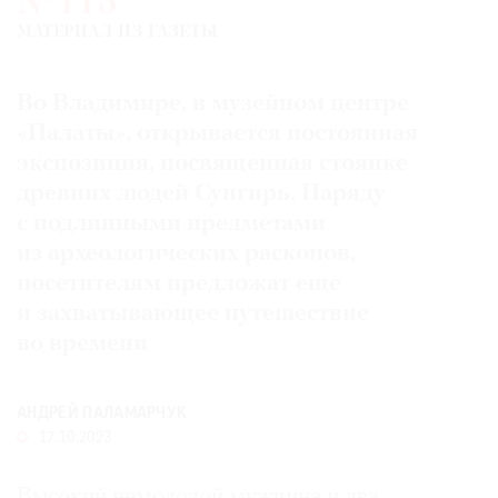
№115
Где
МАТЕРИАЛ ИЗ ГАЗЕТЫ
найти
газету
Во Владимире, в музейном центре
Контакты
«Палаты», открывается постоянная
редакции
экспозиция, посвященная стоянке
Авторы
древних людей Сунгирь. Наряду
Медиакит
с подлинными предметами
Mediakit
из археологических раскопов,
посетителям предложат еще
и захватывающее путешествие
во времени
АНДРЕЙ ПАЛАМАРЧУК
17.10.2023
Высокий немолодой мужчина и два