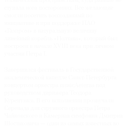
техническим пространствам, куда раньше не
ступала нога посторонних. Все желающие
смогли посетить воссозданный по
инициативе и при поддержке ПАО
«Газпром» в натуральную величину
линейный корабль «Полтава», который был
построен в начале XVIII века при личном
участии Петра I.
Завершился фестиваль в Государственной
академической капелле Санкт-Петербурга
концертом оркестра musicAeterna под
руководством дирижера Теодора
Курентзиса. В его исполнении прозвучали
Серенада для струнного оркестра Петра
Чайковского и Камерная симфония Дмитрия
Шостаковича — одни из самых известных во