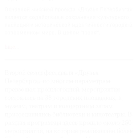
Основной миссией проекта «Друзья Петербурга»
является содействие в сохранении культурного
наследия и исторической идентичности города в
©
современном мире. В целом проект,
2021
проходящий при поддержке ПАО «Газпром»,
Еще…
The
состоит из шести направлений: «Погружение»,
Art
«Наставничество», «Лаборатория»,
Newspaper
«Волонтеры», «Креативное бюро», фестиваль
Russia
«Друзья Петербурга». Пять из них
Второй сезон фестиваля «Друзья
функционируют круглогодично, а фестиваль уже
Петербурга» по многим параметрам
второй год проходит в начале октября.
превзошел прошлогодний: мероприятия
состоялись на 38 городских площадках, к
музеям, театрам и концертным залам
присоединились библиотеки и кинотеатры. В
рамках программы здесь прошло около 250
мероприятий, на которые реализовано более