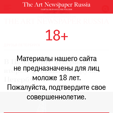
НОВОСТИ
18+
ВЫСТАВКИ
РЕСТАВРАЦИЯ
ДРУЗЬЯ ПЕТЕРБУРГА
КНИГИ
Материалы нашего сайта
ПО
В Петербурге завершился
ПУТИ
не предназначены для лиц
второй фестиваль «Друзья
РЕЙТИНГ
моложе 18 лет.
МУЗЕЕВ
Петербурга»
РОСКОШЬ
Пожалуйста, подтвердите свое
ПРИГЛАШЕНИЯ
совершеннолетие.