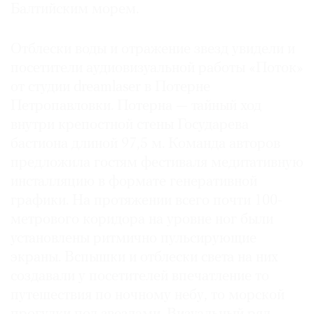
Балтийским морем.
Отблески воды и отражение звезд увидели и
посетители аудиовизуальной работы «Поток»
от студии dreamlaser в Потерне
Петропавловки. Потерна — тайный ход
внутри крепостной стены Государева
бастиона длиной 97,5 м. Команда авторов
предложила гостям фестиваля медитативную
инсталляцию в формате генеративной
графики. На протяжении всего почти 100-
метрового коридора на уровне ног были
установлены ритмично пульсирующие
экраны. Вспышки и отблески света на них
создавали у посетителей впечатление то
путешествия по ночному небу, то морской