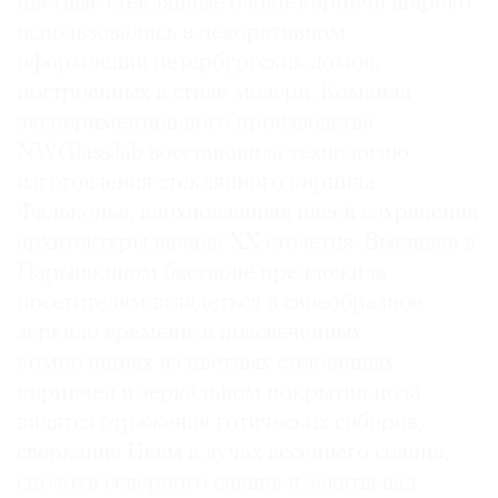
цветные стеклянные блоки-кирпичи широко
использовались в декоративном
оформлении петербургских домов,
построенных в стиле модерн. Команда
экспериментального производства
NWGlass.lab восстановила технологию
изготовления стеклянного кирпича
Фальконье, вдохновленная идеей сохранения
архитектуры начала ХХ столетия. Выставка в
Нарышкином бастионе предложила
посетителям вглядеться в своеобразное
зеркало времени: в подсвеченных
композициях из цветных стеклянных
кирпичей и зеркальном покрытии пола
видятся отражения готических соборов,
сверкание Невы в лучах весеннего солнца,
сполохи северного сияния и закаты над