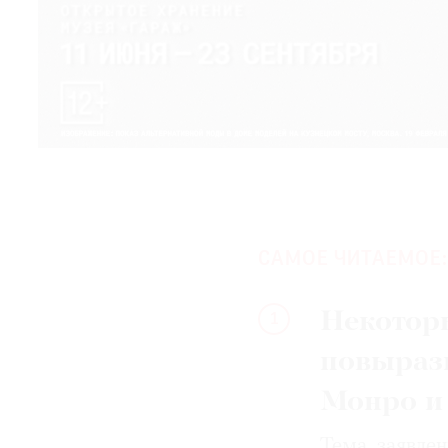
САМОЕ ЧИТАЕМОЕ:
Некотор
1
повыраз
Монро и
Тема, заявле