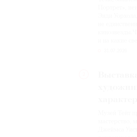
Портрет», не
Энди Уорхола
не единствен
кинозвезды. Ч
и на какие с
31.07.2026
Выставка
2
художни
характе
Музей Тейт п
мастерство, 
Джеймса Уист