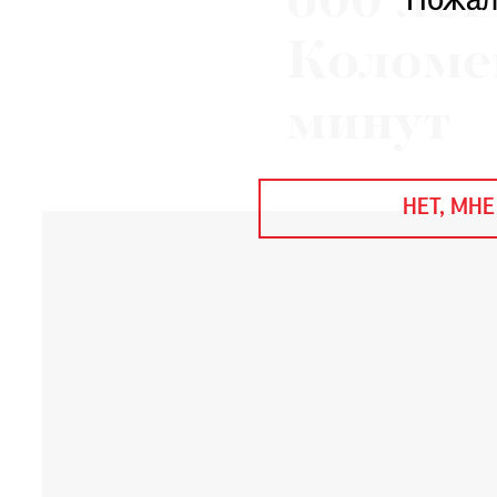
600 лет
Пожал
ЕЖЕГОДНАЯ ПРЕМИЯ
КИНОФЕСТИВАЛЬ
Коломен
минут
Подписаться на новости
Подписаться на газету
НЕТ, МНЕ
Где найти газету
Контакты редакции
Авторы
Медиакит
Mediakit