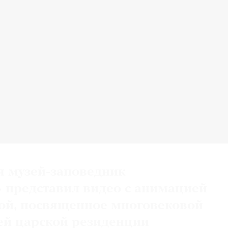
ия музей-заповедник
 представил видео с анимацией
ой, посвященное многовековой
ей царской резиденции