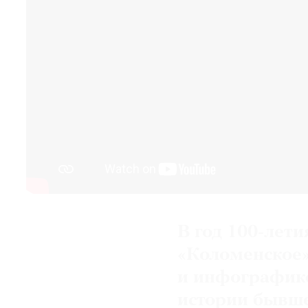
© 2021 The Art Newspaper Russia
В год 100-лет
«Коломенское»
и инфографик
истории бывш