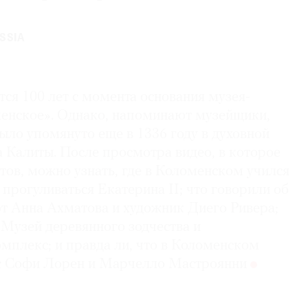
SSIA
тся 100 лет с момента основания музея-
енское». Однако, напоминают музейщики,
ыло упомянуто еще в 1336 году в духовной
 Калиты. После просмотра видео, в которое
тов, можно узнать, где в Коломенском учился
а прогуливаться Екатерина II; что говорили об
эт Анна Ахматова и художник Диего Ривера;
 Музей деревянного зодчества и
мплекс; и правда ли, что в Коломенском
с Софи Лорен и Марчелло Мастроянни