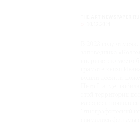
THE ART NEWSPAPER RU
10.12.2024
В 2023 году отмечае
заповедника «Колом
впервые это место б
грамоте князя Ивана
вошли десятки сюже
Петр I, а где любил
этой территории по
как здесь появились
Этнографический ко
снимались фильмы 