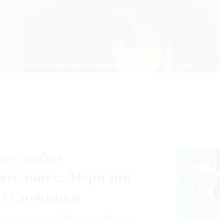
ые любят
ительнее: Мэрилин
 художники
нная в книге «Мэрилин Монро.