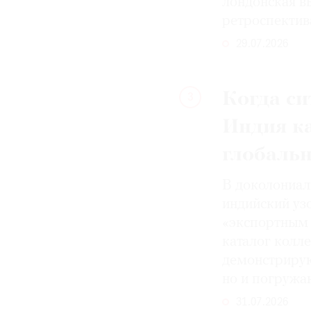
лондонская вы
ретроспектив
29.07.2026
Когда си
3
Индия к
глобаль
В доколониал
индийский уз
«экспортным 
каталог колле
демонстрирую
но и погружа
31.07.2026