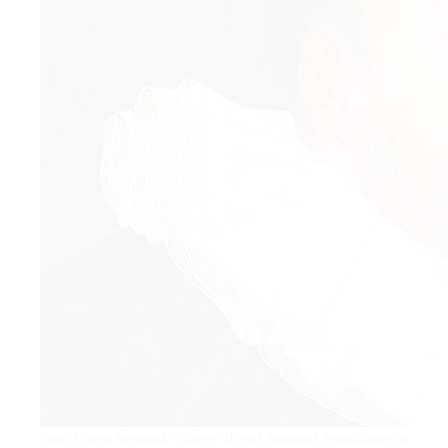
© 2021 The Art Newspaper Russia
Лукас Кранах Младший. «Портрет Иогана Фридриха Великодушного».