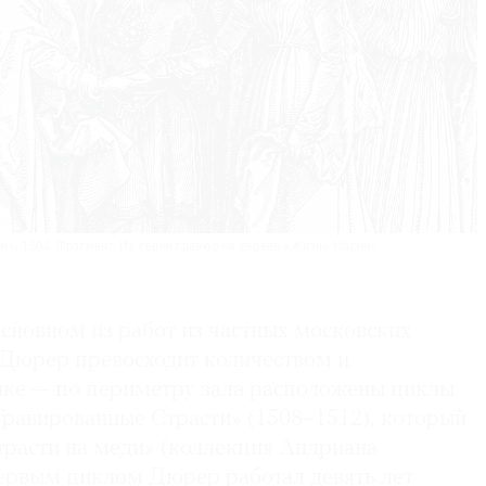
и». 1504. Фрагмент. Из серии гравюр на дереве «Жизнь Марии».
основном из работ из частных московских
 Дюрер превосходит количеством и
фике — по периметру зала расположены циклы
равированные Страсти» (1508–1512), который
трасти на меди» (коллекция Андриана
ервым циклом Дюрер работал девять лет