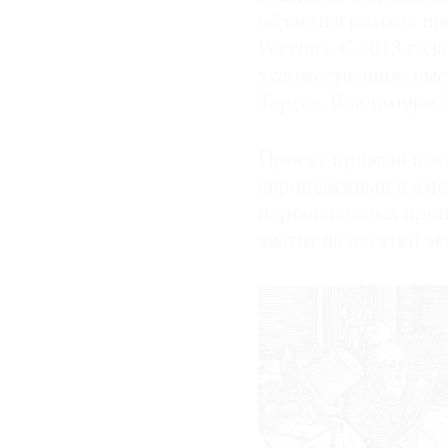
области в рамках п
России». С 2013 год
художественные выст
Тарусе, Владимире, 
Проект призван пока
европейскими и аме
первоклассных прои
хватит на десятки э