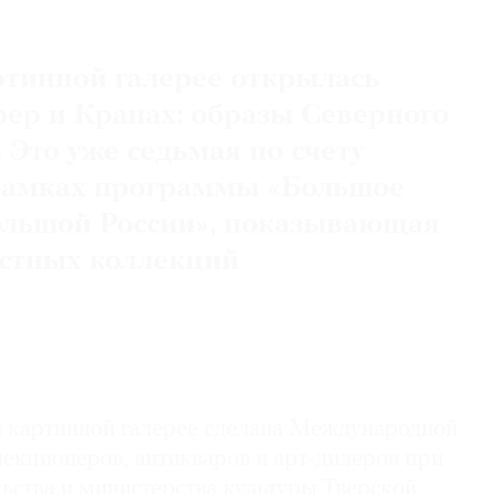
ртинной галерее открылась
ер и Кранах: образы Северного
 Это уже седьмая по счету
 рамках программы «Большое
ольшой России», показывающая
стных коллекций
й картинной галерее сделана Международной
екционеров, антикваров и арт-дилеров при
ьства и министерства культуры Тверской