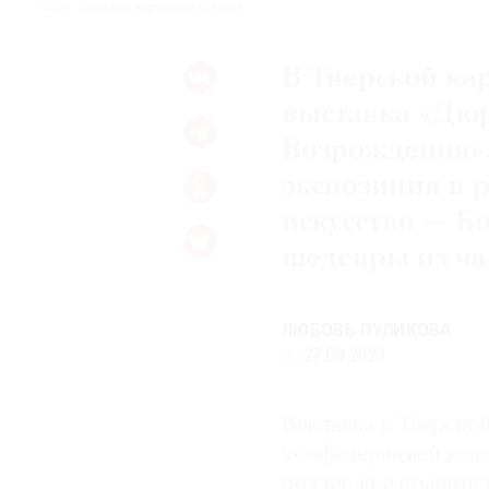
Фото: Тверская картинная галерея
В Тверской ка
выставка «Дюр
Возрождения».
экспозиция в
искусство — Б
шедевры из ча
ЛЮБОВЬ ПУЛИКОВА
27.09.2023
Выставка в Тверско
конфедерацией колл
поддержке правител