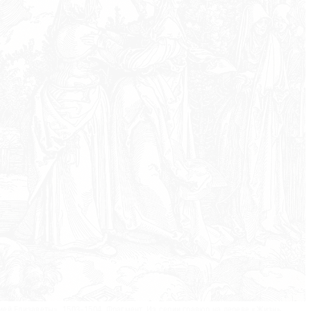
ей Елизаветы». 1503–1504. Фрагмент. Из серии гравюр на дереве «Жизнь