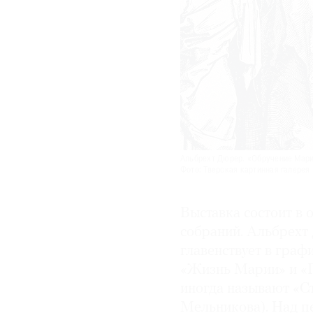
Альбрехт Дюрер. «Обручение Мари
Фото: Тверская картинная галерея
Выставка состоит в 
собраний. Альбрехт
главенствует в гра
«Жизнь Марии» и «Г
иногда называют «С
Мельникова). Над п