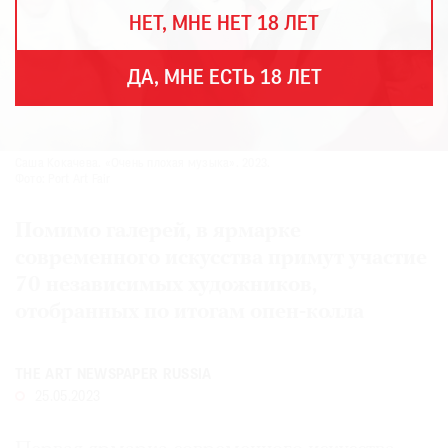
THE
НЕТ, МНЕ НЕТ 18 ЛЕТ
ART
NEWSPAPER
В
ДА, МНЕ ЕСТЬ 18 ЛЕТ
МИРЕ
ЕЖЕГОДНАЯ
ПРЕМИЯ
Саша Кокачева. «Очень плохая музыка». 2023.
КИНОФЕСТИВАЛЬ
Фото: Port Art Fair
Помимо галерей, в ярмарке
современного искусства примут участие
Подписаться
70 независимых художников,
на
отобранных по итогам опен-колла
новости
Подписаться
THE ART NEWSPAPER RUSSIA
на
25.05.2023
газету