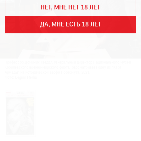
THE
НЕТ, МНЕ НЕТ 18 ЛЕТ
ART
NEWSPAPER
В
ДА, МНЕ ЕСТЬ 18 ЛЕТ
МИРЕ
ЕЖЕГОДНАЯ
ПРЕМИЯ
КИНОФЕСТИВАЛЬ
Профессор Доминик Тведдл, генеральный директор Национального музея
Королевского военно-морского флота, рассматривает одну из "Карт
Армады" на исторической верфи Портсмута. 2021.
Фото: Legion Media
Подписаться
на
новости
Подписаться
на
газету