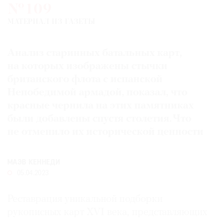
№109
Где
найти
МАТЕРИАЛ ИЗ ГАЗЕТЫ
газету
Анализ старинных батальных карт,
Контакты
редакции
на которых изображены стычки
британского флота с испанской
Авторы
Непобедимой армадой, показал, что
Медиакит
красные чернила на этих памятниках
Mediakit
были добавлены спустя столетия. Что
не отменило их исторической ценности
МАЭВ КЕННЕДИ
05.04.2023
Реставрация уникальной подборки
рукописных карт XVI века, представляющих