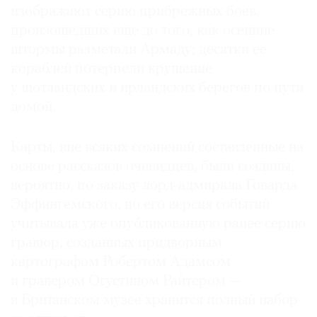
изображают серию прибрежных боев,
произошедших еще до того, как осенние
штормы разметали Армаду; десятки ее
кораблей потерпели крушение
у шотландских и ирландских берегов по пути
домой.
Карты, вне всяких сомнений составленные на
основе рассказов очевидцев, были созданы,
вероятно, по заказу лорд-адмирала Говарда
Эффингемского, но его версия событий
учитывала уже опубликованную ранее серию
гравюр, созданных придворным
картографом Робертом Адамсом
и гравером Огустином Райтером —
в Британском музее хранится полный набор