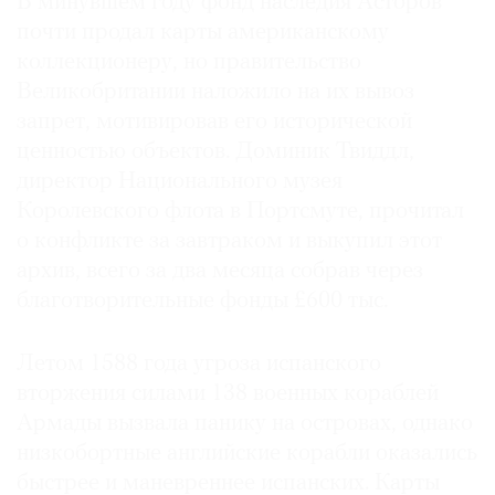
В минувшем году фонд наследия Асторов
почти продал карты американскому
коллекционеру, но правительство
Великобритании наложило на их вывоз
запрет, мотивировав его исторической
ценностью объектов. Доминик Твиддл,
директор Национального музея
Королевского флота в Портс­муте, прочитал
о конфликте за завтраком и выкупил этот
архив, всего за два месяца собрав через
благотворительные фонды £600 тыс.
Летом 1588 года угроза испанского
вторжения силами 138 военных кораблей
Армады вызвала панику на островах, однако
низкобортные английские корабли оказались
быстрее и маневреннее испанских. Карты