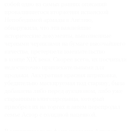
собой одно из самых ранних описаний
провалившегося вторжения испанской
Непобедимой армады в Англию,
обнаружила, что эти важнейшие
©
исторические документы, выполненные
2021
черными чернилами на бумаге высочайшего
The
качества, претерпели вмешательство
Art
в конце XIX века. Скорее всего, их посчитали
Newspaper
недостаточно привлекательными для
Russia
продажи. Аккуратная красная штриховка,
убедительно маскируемая под старину, была
добавлена либо перед аукционом, либо уже
стараниями книгопродавца, который
приобрел их на торгах и затем перепродал
семье Астор с солидной наценкой.