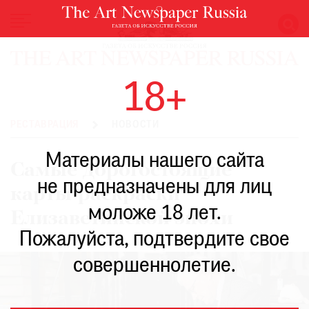
НОВОСТИ
18+
ВЫСТАВКИ
РЕСТАВРАЦИЯ
РЕСТАВРАЦИЯ
НОВОСТИ
КНИГИ
Материалы нашего сайта
ПО
Самые дорогостоящие
ПУТИ
не предназначены для лиц
карты-раскраски
РЕЙТИНГ
моложе 18 лет.
МУЗЕЕВ
Елизаветинской эпохи
РОСКОШЬ
Пожалуйста, подтвердите свое
ПРИГЛАШЕНИЯ
совершеннолетие.