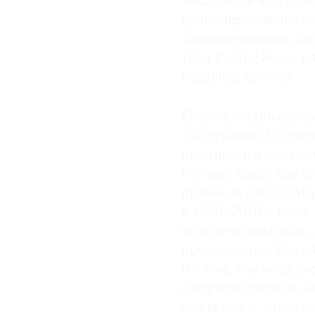
заказчиков из фирм-
фонтанировавшие ид
адаптировавшие для
типа Rolling Stone и
недавних времен.
Получился роман-авт
250 страниц. Создат
причинам, и это ст
глубину книге как с
прямо на глазах. Мн
в 1990–2010-е годы,
ни в печатном виде,
произведения Гордон
и о том, как менял
в первую очередь, к
художник — удивите