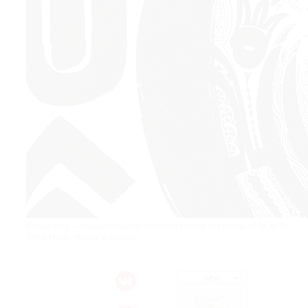
© 2021 The Art Newspaper Russia
Новый труд — продолжение бестселлера «Книга про буквы от Аа до Яя».
Фото: Манн, Иванов и Фарбер