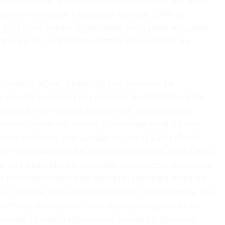
однодневок последнего десятилетия ХХ века,
еями молодые главреды начала 2000‑х,
 русского языка культовые западные издания
ли Esquire, и многие другие персонажи из
о­био­графия, разверну­тое резюме на
ь его было очевидно сложно по техническим
ановится еще одним ракурсом, придающим
видетельству об эпохе, ускользающей от нас
огие работы, сделанные студией Letterhead
 не сохранились ни на компьютерах, ни в Сети,
 и для нынешнего издания некоторые знаковые
 восстанавливал по памяти. Рассказывает он
ись, улучшались компьютерные программы. Но
онечно, интересно, как прогрессировал сам
льный пример производственного романа-