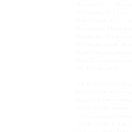
Новый труд — продол
подчеркнуто вынесе
мои буквы». И это 
сочинения. Книга р
созданные Гордоном 
осознание ошибок сп
переосмысление нас
сына Иллариона и п
эмоциональный.
Но, поскольку Горд
российского бизнеса
поработал практичес
книга одновременно 
«Повседневная жизнь
1990–2020-х годов.