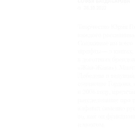
СОФЬЯ БАГДАСАРОВА
28.10.2022
Творчество Юрия Го
каждого россиянина,
Созданные им и его
шрифты — в книгах, 
в логотипах брендов
«Жан-Жака»). Многи
Лебедева и ведущий
сочинение Гордона, 
в 2006 году, предст
расследование про 
алфавит (именно рус
то, как он функцио
и мозгом.