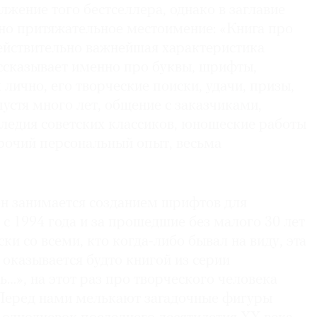
жение того бестселлера, однако в заглавие
но притяжательное местоимение: «Книга про
действительно важнейшая характеристика
ассказывает именно про буквы, шрифты,
лично, его творческие поиски, удачи, призы,
устя много лет, общение с заказчиками,
ледия советских классиков, юношеские работы
рочий персональный опыт, весьма
он занимается созданием шрифтов для
 с 1994 года и за прошедшие без малого 30 лет
ки со всеми, кто когда-либо бывал на виду, эта
оказывается будто книгой из серии
…», на этот раз про творческого человека
 Перед нами мелькают загадочные фигуры