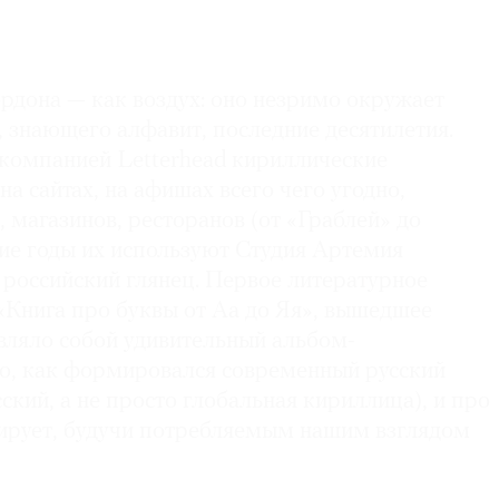
рдона — как воздух: оно незримо окружает
 знающего алфавит, последние десятилетия.
 компанией Letterhead кириллические
на сайтах, на афишах всего чего угодно,
, магазинов, ресторанов (от «Граблей» до
е годы их используют Студия Артемия
 российский глянец. Первое литературное
«Книга про буквы от Аа до Яя», вышедшее
авляло собой удивительный альбом-
то, как формировался современный русский
ский, а не просто глобальная кириллица), и про
нирует, будучи потребляемым нашим взглядом