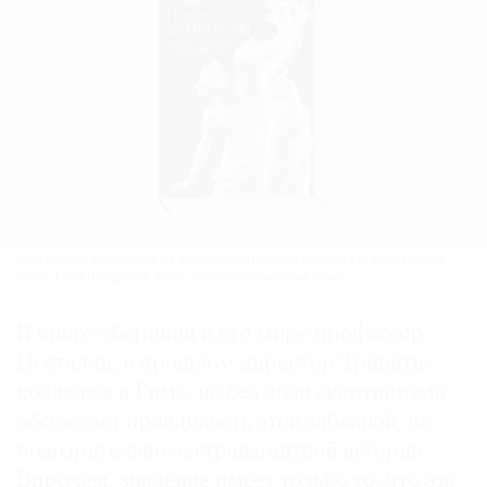
Livio Pestilli. Bernini and his World: Sculpture and Sculptors in Early Modern
Rome. Lund Humphries. 288 с. £60. На английском языке
В книге «Бернини и его мир» профессор
Пестилли, в прошлом директор Тринити-
колледжа в Риме, не без доли скептицизма
обсуждает правдивость этой забавной, но
подозрительно экстравагантной истории.
Впрочем, значение имеет только то, что эта