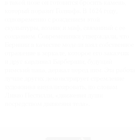
в такой позе он готовится бросить камень,
который поразит Голиафа. В 1624 году,
одновременно с рождением этой
скульптуры, возник и миф, связанный с ее
©
созданием. Современники утверждали, что
2021
Бернини в качестве модели взял собственное
The
отражение в зеркале, которое его заказчик
Art
и друг кардинал Барберини, будущий
Newspaper
римский папа, держал перед ним. Эта работа
Russia
лучше других демонстрирует стремление
художника визуализировать, по словам
Ливио Пестилли, «движения души
посредством движения тела».