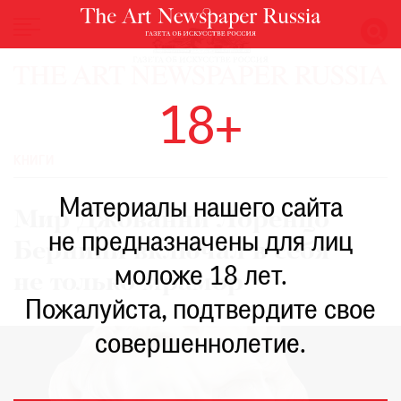
НОВОСТИ
18+
ВЫСТАВКИ
РЕСТАВРАЦИЯ
КНИГИ
КНИГИ
Материалы нашего сайта
ПО
Мир Джованни Лоренцо
ПУТИ
не предназначены для лиц
Бернини включал в себя
РЕЙТИНГ
моложе 18 лет.
МУЗЕЕВ
не только мрамор
РОСКОШЬ
Пожалуйста, подтвердите свое
ПРИГЛАШЕНИЯ
совершеннолетие.