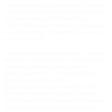
история вообще была рассказана. Пестилли
подвергает сомнению достоверность и ряда
других источников XVII века. И задает
в этой связи вопрос: какой образ художника
был сформирован тогдашними рассказами
и с какой целью?
Сохранилось немало свидетельств о времени
Бернини, а в последующие столетия учеными
написано множество исследований о его
жизни и творчестве — от трудов Иоганна
Винкельмана в XVIII веке,
фундаментальных публикаций Рудольфа
Уиттковера и Ирвинга Лавена в середине
XX века и вплоть до недавних исследований
Женевьевы Уорвик и Каролины Мангоне.