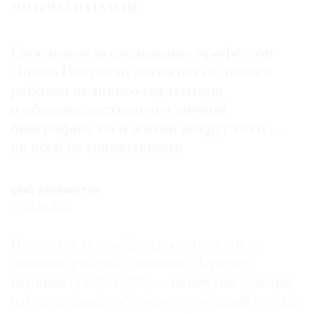
МАТЕРИАЛ ИЗ ГАЗЕТЫ
Где
найти
газету
Свое новое исследование профессор
Ливио Пестилли посвятил не только
Контакты
работам великого скульптора
редакции
и обстоятельствам его личной
Авторы
биографии, но и жизни вокруг него —
Медиакит
во всей ее совокупности
Mediakit
БРИЗ БАРРИНГТОН
12.08.2022
Изогнутое тело «Давида», мраморного
изваяния работы Джованни Лоренцо
Бернини (1598–1680), — натянутые мышцы,
наморщенный лоб, сосредоточенный взгляд;