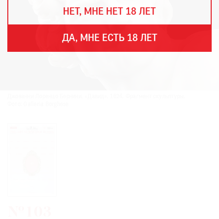
THE
НЕТ, МНЕ НЕТ 18 ЛЕТ
ART
NEWSPAPER
В
ДА, МНЕ ЕСТЬ 18 ЛЕТ
МИРЕ
ЕЖЕГОДНАЯ
ПРЕМИЯ
КИНОФЕСТИВАЛЬ
Джованни Лоренцо Бернини. «Давид». 1624. Фрагмент скульптуры.
Фото: Galleria Borghese
Подписаться
на
новости
Подписаться
на
газету
№103