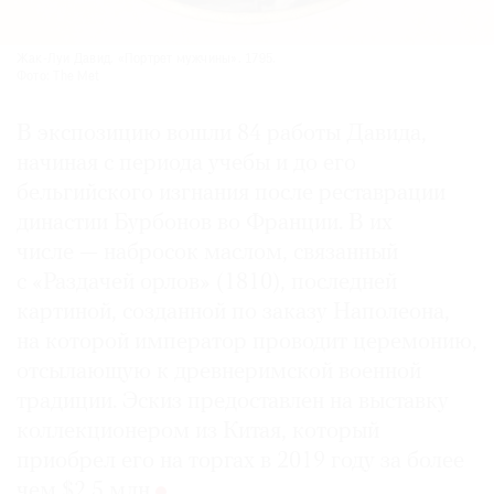
Жак-Луи Давид. «Портрет мужчины». 1795.
Фото: The Met
В экспозицию вошли 84 работы Давида,
начиная с периода учебы и до его
бельгийского изгнания после реставрации
династии Бурбонов во Франции. В их
числе — набросок маслом, связанный
с «Раздачей орлов» (1810), последней
картиной, созданной по заказу Наполеона,
на которой император проводит церемонию,
отсылающую к древнеримской военной
традиции. Эскиз предоставлен на выставку
коллекционером из Китая, который
приобрел его на торгах в 2019 году за более
чем $2,5 млн