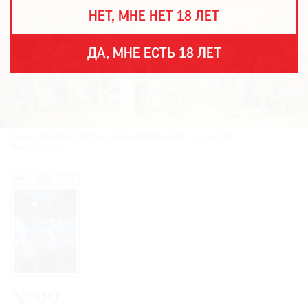
THE
НЕТ, МНЕ НЕТ 18 ЛЕТ
ART
NEWSPAPER
В
ДА, МНЕ ЕСТЬ 18 ЛЕТ
МИРЕ
ЕЖЕГОДНАЯ
ПРЕМИЯ
КИНОФЕСТИВАЛЬ
Жак-Луи Давид. «Клятва в зале для игры в мяч». 1790-1794.
Фото: The Met
Подписаться
на
новости
Подписаться
на
газету
№99