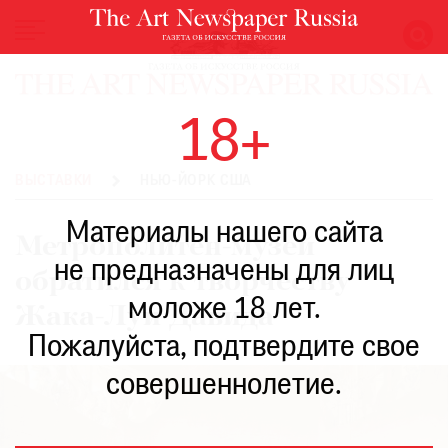
НОВОСТИ
18+
ВЫСТАВКИ
РЕСТАВРАЦИЯ
ВЫСТАВКИ
НЬЮ-ЙОРК США
КНИГИ
Материалы нашего сайта
ПО
Метрополитен-музей
ПУТИ
не предназначены для лиц
обратился к творчеству
РЕЙТИНГ
моложе 18 лет.
МУЗЕЕВ
Жака-Луи Давида
РОСКОШЬ
Пожалуйста, подтвердите свое
ПРИГЛАШЕНИЯ
совершеннолетие.