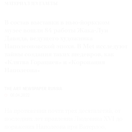
МАТЕРИАЛ ИЗ ГАЗЕТЫ
Где
найти
газету
В состав выставки в нью-йоркском
музее вошли 84 работы Жака-Луи
Контакты
Давида, ведущего художника
редакции
Наполеоновской эпохи. В Met исследуют
Авторы
тайны создания таких шедевров, как
Медиакит
«Клятва Горациев» и «Коронация
Mediakit
Наполеона»
THE ART NEWSPAPER RUSSIA
08.04.2022
На протяжении почти трех десятилетий, от
последних лет правления Людовика XVI до
поражения Наполеона при Ватерлоо,