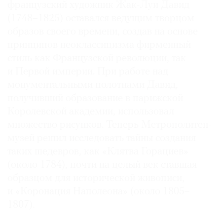
французский художник Жак-Луи Давид
(1748–1825) оставался ведущим творцом
образов своего времени, создав на основе
принципов неоклассицизма фирменный
©
стиль как Французской революции, так
2021
и Первой империи. При работе над
The
монументальными полотнами Давид,
Art
получивший образование в парижской
Newspaper
Королевской академии, использовал
Russia
множество рисунков. Теперь Метрополитен-
музей решил исследовать тайны создания
таких шедевров, как «Клятва Горациев»
(около 1784), почти на целый век ставшая
образцом для исторической живописи,
и «Коронация Наполеона» (около 1805–
1807).