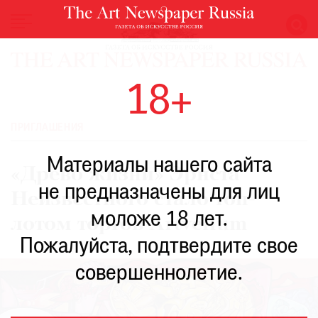
НОВОСТИ
18+
ВЫСТАВКИ
РЕСТАВРАЦИЯ
ПРИГЛАШЕНИЯ
КНИГИ
Материалы нашего сайта
ПО
«Древо жизни» Эрнста
ПУТИ
не предназначены для лиц
Неизвестного стало топ-
РЕЙТИНГ
моложе 18 лет.
МУЗЕЕВ
лотом торгов Artvellum
РОСКОШЬ
Пожалуйста, подтвердите свое
ПРИГЛАШЕНИЯ
совершеннолетие.