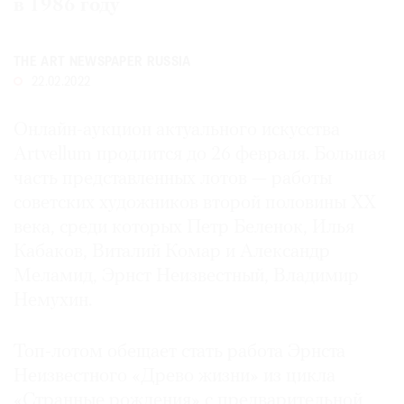
в 1986 году
Где
найти
газету
THE ART NEWSPAPER RUSSIA
22.02.2022
Контакты
редакции
Онлайн-аукцион актуального искусства
Авторы
Artvellum продлится до 26 февраля. Большая
Медиакит
часть представленных лотов — работы
Mediakit
советских художников второй половины XX
века, среди которых Петр Беленок, Илья
Кабаков, Виталий Комар и Александр
Меламид, Эрнст Неизвестный, Владимир
Немухин.
Топ-лотом обещает стать работа Эрнста
Неизвестного «Древо жизни» из цикла
«Странные рождения» с предварительной