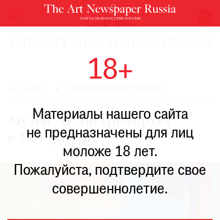
НОВОСТИ
18+
ВЫСТАВКИ
РЕСТАВРАЦИЯ
ВЫСТАВКИ
САНКТ-ПЕТЕРБУРГ РОССИЯ
КНИГИ
Материалы нашего сайта
ПО
Музей AZ гастролирует
ПУТИ
не предназначены для лиц
в Петербурге
РЕЙТИНГ
моложе 18 лет.
МУЗЕЕВ
РОСКОШЬ
Пожалуйста, подтвердите свое
ПРИГЛАШЕНИЯ
совершеннолетие.