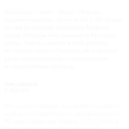
Где
Выставку «Лики / Лица / Морды»,
найти
газету
организованную Музеем AZ к 90‐летию
со дня рождения Анатолия Зверева,
Контакты
после Москвы показывают в Русском
редакции
музее. Она включает в себя работы
Авторы
не только самого Зверева, но и целого
Медиакит
ряда знаменитых шестидесятников
Mediakit
и современных авторов
АННА САВИЦКАЯ
09.02.2022
Московский частный Музей AZ показывает
свой выставочный проект, приуроченный к
90-летию Анатолия Зверева (1931–1986), в