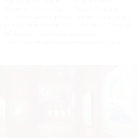
Мраморном дворце Государственного
Русского музея. «Лики / Лица / Морды»
исследует метаморфозы портретного жанра
во второй половине XX — начале XXI века и
©
объединяет портреты художников-
2021
шестидесятников и современных авторов.
The
Art
Newspaper
Russia