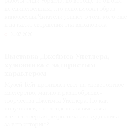
работы Энди Уорхола, но вообще-то он был
не единственным, кто использовал образ
кинозвезды. Читатели узнают о том, кого еще
и на какие свершения она вдохновила
31.07.2026
Выставка Джеймса Уистлера,
художника с задиристым
характером
Музей Тейт проливает свет на «невероятное
мастерство, магию и разнообразие»
творчества Джеймса Уистлера. Но как
получилось, что лондонская выставка —
всего четвертая ретроспектива художника
за всю историю?