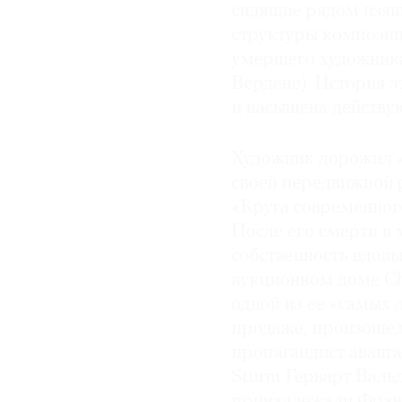
сидящие рядом изящ
структуры композици
умершего художника 
Вердене). История э
и насыщена действ
Художник дорожил «
своей передвижной р
«Круга современного
После его смерти в 
собственность вдов
аукционном доме Chr
одной из ее «самых 
продаже, произошед
пропагандист аванга
Sturm Герварт Валь
принадлежали Фран