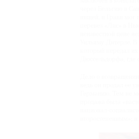
заключен в концлаге
через Бельгию в Сан
нищей, и Грави мог 
перевез «Лис» в Нью
неизвестной цене н
Уильяму Дитерле. В 
который передал их
Дюссельдорфа, где о
Дело о возвращении
ведь он продал ее у
Германию. Тем не м
продажа была «насто
национал-социалисто
второстепенным»; и