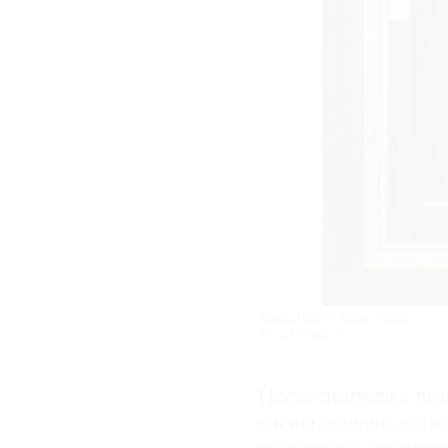
Франц Марк. «Лисы». 1913.
Фото: Christie's
После прихода к вла
насильственно ликви