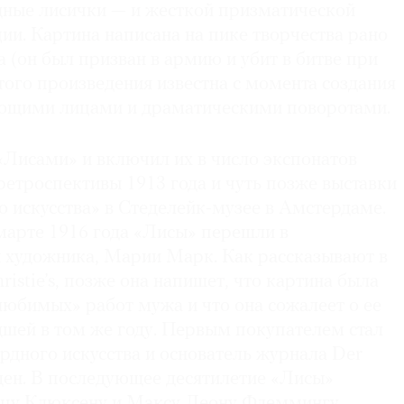
ные лисички — и жесткой призматической
и. Картина написана на пике творчества рано
(он был призван в армию и убит в битве при
того произведения известна с момента создания
ующими лицами и драматическими поворотами.
Лисами» и включил их в число экспонатов
етроспективы 1913 года и чуть позже выставки
 искусства» в Стеделейк-музее в Амстердаме.
марте 1916 года «Лисы» перешли в
ы художника, Марии Марк. Как рассказывают в
istie’s, позже она напишет, что картина была
любимых» работ мужа и что она сожалеет о ее
шей в том же году. Первым покупателем стал
рдного искусства и основатель журнала Der
ден. В последующее десятилетие «Лисы»
цу Клюксену и Максу Леону Флеммингу,