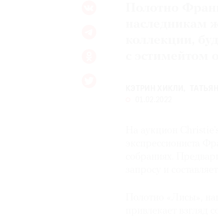
Полотно Фран
наследникам ж
коллекции, буд
с эстимейтом 
КЭТРИН ХИКЛИ
ТАТЬЯ
01.02.2022
На аукцион Christie
экспрессиониста Фр
собраниях. Предвар
запросу и составляе
Полотно «Лисы», на
привлекает взгляд с