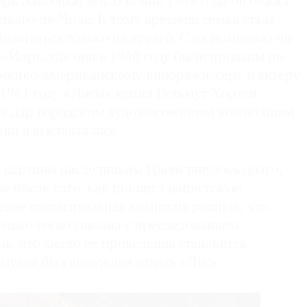
рь Заксенхаузен. В конце 1939 года он бежал
тьяго-де-Чили. К тому времени семья стала
полагаться только на друзей. С их помощью он
-Йорк, где они в 1940 году были проданы по
емецко-американскому кинорежиссеру и актеру
1961 году «Лисы» купил Гельмут Хортен,
 в дар городским художественным коллекциям
ни и выставлялись.
 картины наследникам Грави тянулось долго,
же после того, как покинул нацистскую
енее согласительная комиссия решила, что
лько тесно связана с преследованием
в, что место ее проведения становится
 музей был вынужден отдать «Лис».