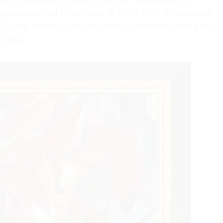
нимателю из Гамбурга. В 1928 году Флемминг
 Грави, банкиру еврейского происхождения из
Эльзе.