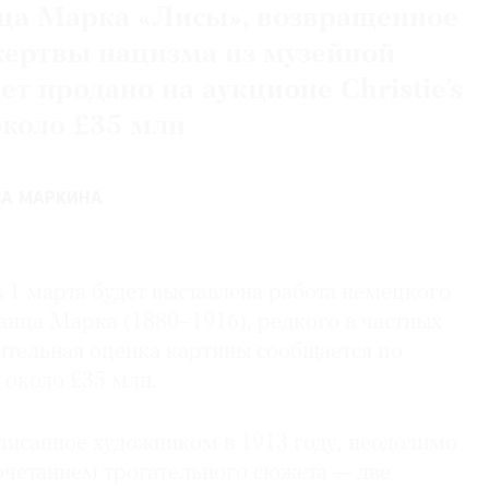
ца Марка «Лисы», возвращенное
ертвы нацизма из музейной
ет продано на аукционе Christie’s
около £35 млн
НА МАРКИНА
’s 1 марта будет выставлена работа немецкого
анца Марка (1880–1916), редкого в частных
ительная оценка картины сообщается по
т около £35 млн.
писанное художником в 1913 году, неодолимо
очетанием трогательного сюжета — две