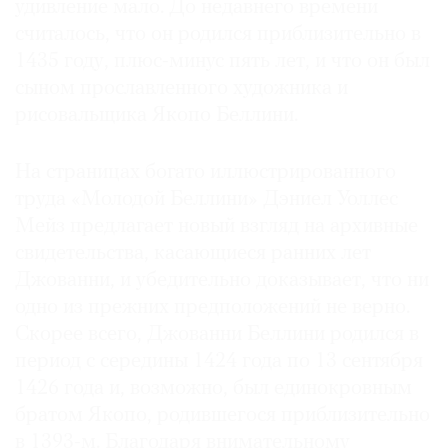
удивление мало. До недавнего времени
Где
считалось, что он родился приблизительно в
найти
1435 году, плюс-минус пять лет, и что он был
газету
сыном прославленного художника и
Контакты
рисовальщика Якопо Беллини.
редакции
Авторы
На страницах богато иллюстрированного
Медиакит
труда «Молодой Беллини» Дэниел Уоллес
Mediakit
Мейз предлагает новый взгляд на архивные
свидетельства, касающиеся ранних лет
Джованни, и убедительно доказывает, что ни
одно из прежних предположений не верно.
Скорее всего, Джованни Беллини родился в
период с середины 1424 года по 13 сентября
1426 года и, возможно, был единокровным
братом Якопо, родившегося приблизительно
в 1393-м. Благодаря внимательному