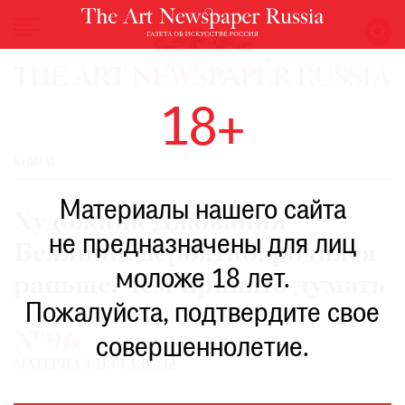
НОВОСТИ
18+
ВЫСТАВКИ
РЕСТАВРАЦИЯ
КНИГИ
КНИГИ
Материалы нашего сайта
ПО
Художник Джованни
ПУТИ
не предназначены для лиц
Беллини, вероятно, родился
РЕЙТИНГ
моложе 18 лет.
МУЗЕЕВ
раньше, чем принято думать
РОСКОШЬ
Пожалуйста, подтвердите свое
№96
ПРИГЛАШЕНИЯ
совершеннолетие.
МАТЕРИАЛ ИЗ ГАЗЕТЫ