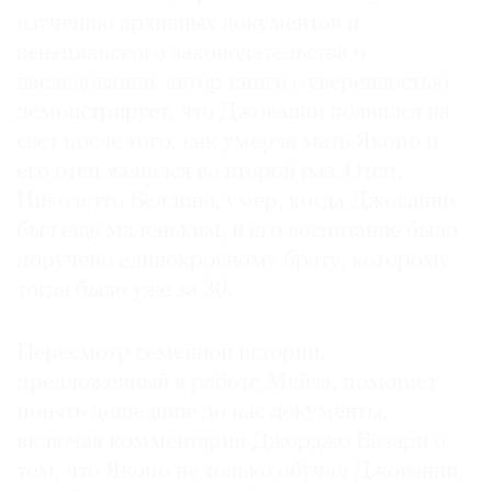
изучению архивных документов и
венецианского законодательства о
наследовании, автор книги с уверенностью
демонстрирует, что Джованни появился на
©
свет после того, как умерла мать Якопо и
2021
его отец женился во второй раз. Отец,
The
Art
Николетто Беллини, умер, когда Джованни
Newspaper
был еще маленьким, и его воспитание было
Russia
поручено единокровному брату, которому
тогда было уже за 30.
Пересмотр семейной истории,
предложенный в работе Мейза, помогает
понять дошедшие до нас документы,
включая комментарий Джорджо Вазари о
том, что Якопо не только обучал Джованни,