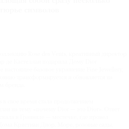
оплощая собой сразу несколько
утюрье символов
коллекцию Rose des Vents, креативный директор
туар де Кастеллан подарила Дому Dior
е настоящее базовое украшение Fine Jewellery,
тоянно трансформируется и обновляется на
м бренда.
s в свое время стала продолжением
лан на тему «почему Dior — это Dior». Ответ
искала в Гранвиле — местечке, где провел
 Дома Кристиан Диор. Море, розовые сады,