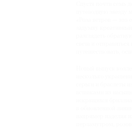
Спустя почти семь д
путеводную звезду м
«Роза ветров — это 
задумку креативный
разглядеть обратну
света и отправиться
путешествовать, оста
Новый выпуск коллек
несколько украшений
серьги и браслеты и
вставками из насыщ
искрящихся бриллиа
в обновленной линии
например изделия из
перламутром, розо