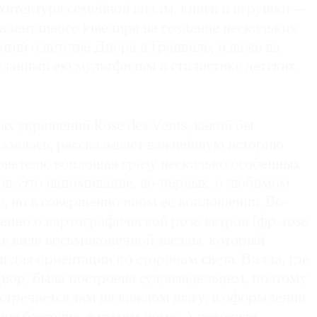
рхитектура семейной виллы, книги и игрушки —
талантливого ювелира на создание нескольких
ций о детстве Диора в Гранвиле, и даже на
еланный ею мультфильм в стилистике детских
х украшений Rose des Vents, какой бы
казалась, рассказывает важнейшую историю
ователя, воплощая сразу несколько особенных
ов. Это напоминание, во-первых, о любимом
, но в совершенно ином ее воплощении. Во-
енно о картографической розе ветров (фр. rose
е в виде восьмиконечной звезды, который
 для ориентации по сторонам света. Вилла, где
иор, была построена судовладельцем, поэтому
встречается там на каждом шагу: в оформлении