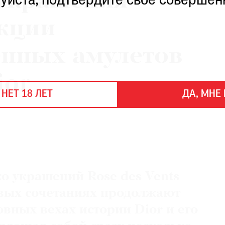
украшения
уйста, подтвердите свое совершен
екции
енных амулетов
ior
 НЕТ 18 ЛЕТ
ДА, МНЕ 
ко украшений Rose des Vents
вых сочетаниях продолжают
овных вехах истории Dior и его