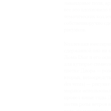
лавандовые поля, а
все это вдохновило 
тематических коллек
собственноручно сд
рисунков.
Коллекция ювелирны
сдержанной она ни 
Дома Dior и его осн
для кутюрье символ
цветке Диора — розе
вторых, непосредств
des vents) — рисунк
моряки использовали
провел юные годы Д
мотив розы ветров 