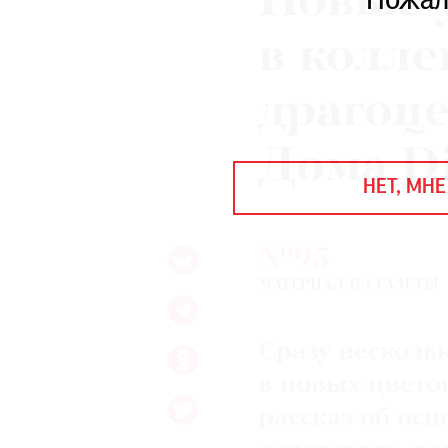
Новые 
Пожал
ЕЖЕГОДНАЯ ПРЕМИЯ
КИНОФЕСТИВАЛЬ
в колл
драгоц
Подписаться на новости
Дома D
Подписаться на газету
НЕТ, МНЕ
Где найти газету
Контакты редакции
Авторы
№95
Медиакит
Mediakit
МАТЕРИАЛ ИЗ ГАЗЕТЫ
Сразу несколь
в новых цвето
рассказ об осн