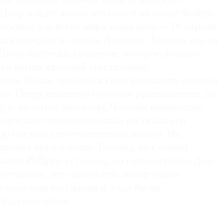
дне бассейна, в самом доме. А похожую
Диор найдет много лет спустя на улице Фобур-
оносный для всего мира моды день — 18 апреля
ясь вечером из ателье Люсьена Лелонга, где он
е Диор обдумывал решение, которое должно
его жизнь: крупный текстильный
ель Буссак предложил ему возглавить модный
ton. Погрузившись в глубокие размышления, он
ую на земле звездочку. Человек невероятно
тверждают многочисленные рассказы его
ор посчитал это счастливым знаком. На
примет предложение Буссака, но с одним
лавит Philippe et Gaston, но готов открыть Дом
получилось. Эту маленькую звезду удачи
 талисман всю жизнь и, куда бы ни
брал ее с собой.