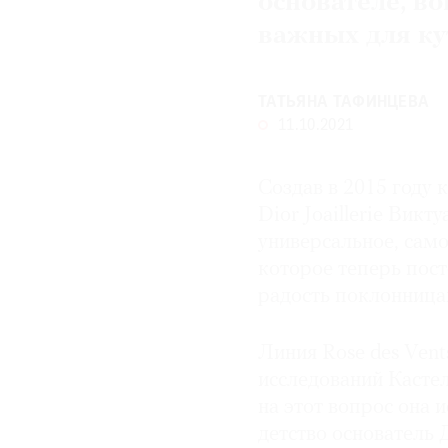
основателе, в
важных для к
© 2021 The Art Newspaper Russia
ТАТЬЯНА ТАФИНЦЕВА
11.10.2021
Создав в 2015 году 
Dior Joaillerie Вик
универсальное, само
которое теперь пос
радость поклонница
Линия Rose des Vent
исследований Кастел
на этот вопрос она 
детство основатель