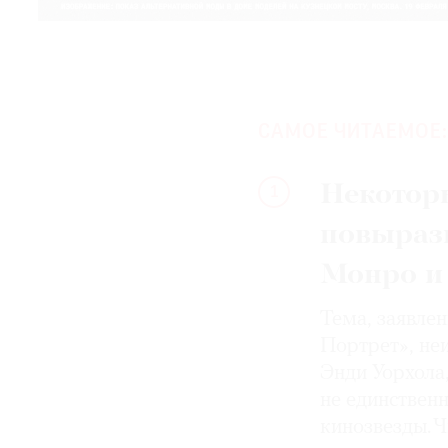
САМОЕ ЧИТАЕМОЕ:
Некотор
1
повыраз
Монро и
Тема, заявле
Портрет», не
Энди Уорхола
не единствен
кинозвезды. Ч