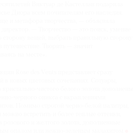
есятилетий Виктуар де Кастеллан подарила
сье Диора всем почитателям его наследия.
еще и метафора творчества, — объясняла
 директор. — Творчество — это поиск, умение
ю сторону вещей, выбрать правильную сторону
 в путешествие. Творить — значит
ваясь на месте».
ции Rose des Vents представляет сразу
 в новых цветовых сочетаниях. Сотуары,
з кристально-чистого белого золота дополнены
енно-черного оникса с вкраплениями
нтов. Помимо строгой черно-белой палитры,
 можно встретить и более теплые оттенки,
 розового и желтого золота, дополненные
вым опалом или нежно-зеленым малахитом