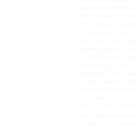
сада, на мозаичном 
звездочку Кристиан 
Сент-Оноре в судьб
1946 года. Возвраща
тогда работал, мсь
было изменить всю 
промышленник Марс
Дом Philippe et Gas
споткнулся о лежавш
суеверный (что под
современников), Ди
следующий день он 
условием: он не возг
Christian Dior. Все 
модельер хранил как
отправлялся, всегда 