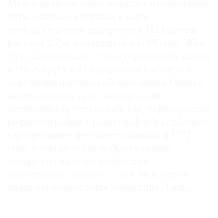
Музей на своем сайте называет изображение
Где
четы Лавуазье «лучшим в мире
найти
неоклассическим портретом». На картине
газету
высотой 2,7 м, написанной в 1788 году, Жак-
Контакты
Луи Давид показал отца современной химии
редакции
и его супругу в их парижском кабинете в
Авторы
окружении научного оборудования. Однако
Медиакит
анализ полотна при помощи таких
Mediakit
неинвазивных технологий, как инфракрасная
рефлексография и рентгенофлуоресцентное
картирование, не существовавших в 1977
году, когда музей приобрел картину,
обнаружил наличие полностью
завершенного нижнего слоя, на котором
видна первоначальная концепция Давида.