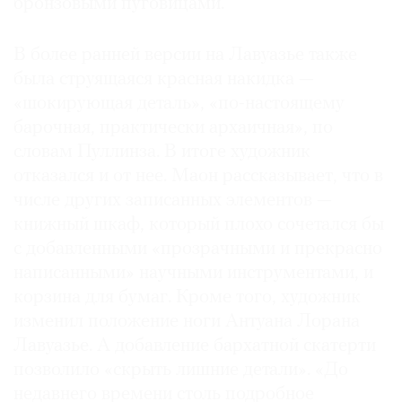
бронзовыми пуговицами.
В более ранней версии на Лавуазье также
была струящаяся красная накидка —
«шокирующая деталь», «по-настоящему
барочная, практически архаичная», по
словам Пуллинза. В итоге художник
отказался и от нее. Маон рассказывает, что в
числе других записанных элементов —
книжный шкаф, который плохо сочетался бы
с добавленными «прозрачными и прекрасно
написанными» научными инструментами, и
корзина для бумаг. Кроме того, художник
изменил положение ноги Антуана Лорана
Лавуазье. А добавление бархатной скатерти
позволило «скрыть лишние детали». «До
недавнего времени столь подробное