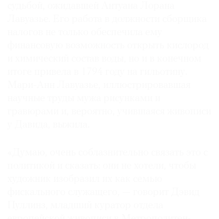
судьбой, ожидавшей Антуана Лорана
Лавуазье. Его работа в должности сборщика
налогов не только обеспечила ему
финансовую возможность открыть кислород
и химический состав воды, но и в конечном
итоге привела в 1794 году на гильотину.
Мари-Анн Лавуазье, иллюстрировавшая
научные труды мужа рисунками и
гравюрами и, вероятно, учившаяся живописи
у Давида, выжила.
«Думаю, очень соблазнительно связать это с
политикой и сказать: они не хотели, чтобы
художник изобразил их как семью
фискального служащего, — говорит Дэвид
Пуллинз, младший куратор отдела
европейской живописи в Метрополитен-