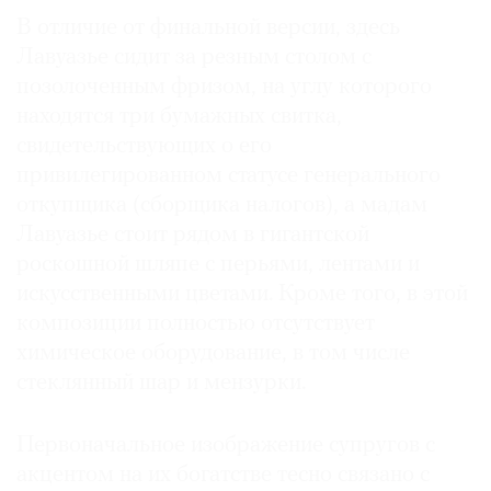
В отличие от финальной версии, здесь
Лавуазье сидит за резным столом с
позолоченным фризом, на углу которого
находятся три бумажных свитка,
©
2021
свидетельствующих о его
The
привилегированном статусе генерального
Art
откупщика (сборщика налогов), а мадам
Newspaper
Лавуазье стоит рядом в гигантской
Russia
роскошной шляпе с перьями, лентами и
искусственными цветами. Кроме того, в этой
композиции полностью отсутствует
химическое оборудование, в том числе
стеклянный шар и мензурки.
Первоначальное изображение супругов с
акцентом на их богатстве тесно связано с