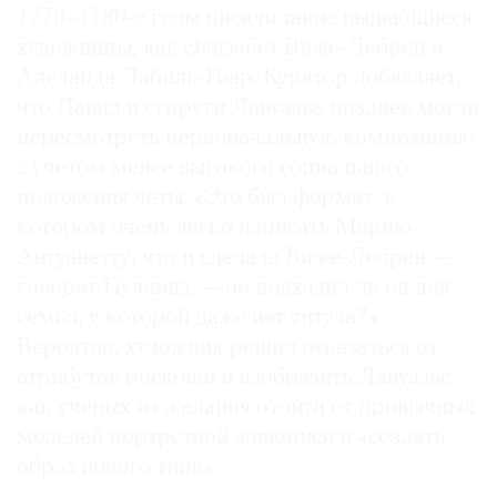
1770–1780-е годы писали такие выдающиеся
художницы, как Элизабет Виже-Лебрен и
Аделаида Лабиль-Гиар. Куратор добавляет,
что Давид и супруги Лавуазье позднее могли
пересмотреть первоначальную композицию
с учетом менее высокого социального
положения четы. «Это был формат, в
котором очень легко написать Марию-
Антуанетту, что и сделала Виже-Лебрен, —
говорит Пуллинз, — но подходил ли он для
семьи, у которой даже нет титула?»
Вероятно, художник решил отказаться от
атрибутов роскоши и изобразить Лавуазье
как ученых из желания отойти от привычных
моделей портретной живописи и «создать
образ нового типа».