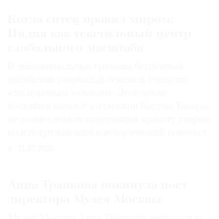
Когда ситец правил миром:
Индия как текстильный центр
глобального масштаба
В доколониальные времена бесценный
индийский узорчатый текстиль считался
«экспортным золотом». Этой эпохе
посвящен каталог коллекции Каруна Такара,
не только демонстрирующий красоту узоров,
но и погружающий в исторический контекст
31.07.2026
Анна Трапкова покинула пост
директора Музея Москвы
Музей Москвы Анна Трапкова возглавляла