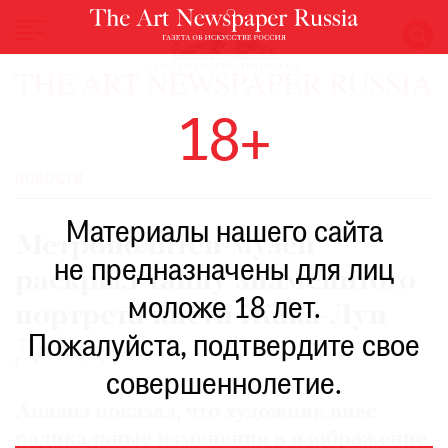
НОВОСТИ
18+
ВЫСТАВКИ
РЕСТАВРАЦИЯ
НОВОСТИ
КНИГИ
Материалы нашего сайта
ПО
Метрополитен-музей
ПУТИ
не предназначены для лиц
раскрыл тайну знаменитого
РЕЙТИНГ
моложе 18 лет.
МУЗЕЕВ
портрета кисти Жака-Луи
РОСКОШЬ
Пожалуйста, подтвердите свое
Давида
ПРИГЛАШЕНИЯ
совершеннолетие.
Анализ показал, что художник внес
радикальные изменения в изображение