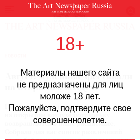
НОВОСТИ
18+
ВЫСТАВКИ
РЕСТАВРАЦИЯ
НОВОСТИ
КНИГИ
Материалы нашего сайта
ПО
Август: музейные фестивали
ПУТИ
не предназначены для лиц
на открытом воздухе
РЕЙТИНГ
моложе 18 лет.
МУЗЕЕВ
РОСКОШЬ
Под конец лета мероприятия
Пожалуйста, подтвердите свое
на открытом воздухе потихоньку
ПРИГЛАШЕНИЯ
совершеннолетие.
возвращаются в наше расписание.
Собрали для вас список развлечений