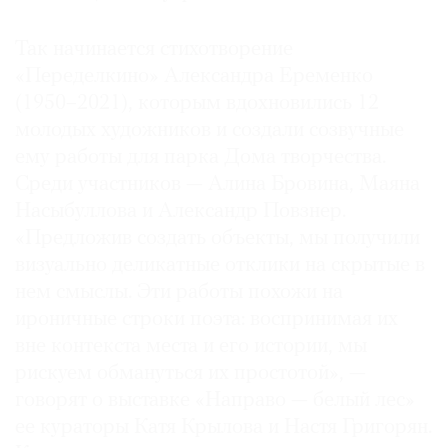
Где
найти
Так начинается стихотворение
газету
«Переделкино» Александра Еременко
(1950–2021), которым вдохновились 12
Контакты
молодых художников и создали созвучные
редакции
ему работы для парка Дома творчества.
Авторы
Среди участников — Алина Бровина, Маяна
Медиакит
Насыбуллова и Александр Повзнер.
Mediakit
«Предложив создать объекты, мы получили
визуально деликатные отклики на скрытые в
нем смыслы. Эти работы похожи на
ироничные строки поэта: воспринимая их
вне контекста места и его истории, мы
рискуем обмануться их простотой», —
говорят о выставке «Направо — белый лес»
ее кураторы Катя Крылова и Настя Григорян.