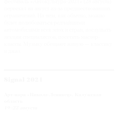
фестиваль «Автокультура-2021» (28 августа)
переехал на август из-за предшествовавших
ограничений. На нем, как обычно, можно
будет полюбоваться редчайшими
автомобилями всех эпох и стран, послушать
лекции специалистов, посетить мастер-
классы. Музыку обещают живую — классику
и джаз.
Signal 2021
Арт-парк «Никола-Ленивец», Калужская
область
19–22 августа