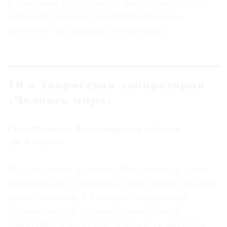
К выставке подготовлен зин-путеводитель,
который поможет идентифицировать
искусство на деревьях и лужайках.
©
2021
The
10-я Творческая лаборатория
Art
«Человек мира»
Newspaper
Russia
Село Фомиха, Владимирская область
До 8 августа
Мероприятие проекта «Река мира» в лугах
на Нерли под Суздалем. Берег реки украшен
арт-объектами, к которым в этом году
присоединится произведение Дениса
Гаврилина. Около 100 человек: режиссеры,