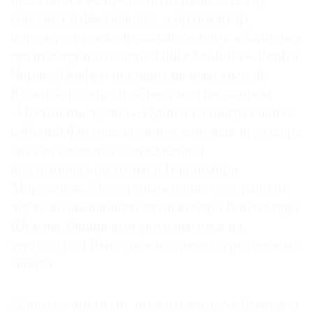
предлагает не проводить границ между
городом и фестивалем, а архитектор,
партнер спроектировавшего парк «Зарядье»
архитектурного бюро Diller Scofidio + Renfro
Чарльз Ренфро поставит на выксунской
Красной площади объект под названием
«Пустой пьедестал». Одним из центральных
событий фестиваля станет мировая премьера
мотета классика современной
академической музыки Владимира
Мартынова. Это произведение основано на
чертеже выдающегося инженера Владимира
Шухова, башня которого высится на
территории Выксунского металлургического
завода.
Дорогие читатели, просим вас не забывать о