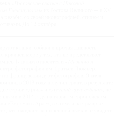
века «
Ростовские святые с Николой
сом Еммануилом
» из Ростова Великого — в XVI
а резьбы, со своей иконографией, стилем и
тивами. До 12 октября.
ируют кошки, собаки и прочая живность,
о крайней мере у тех, кто не представляет
омцев. К таким относится и «
Мазаччо и
Центре фотографии им. братьев Люмьер.
, что французский дуэт фотографов,
Элиза
овилал
, в 2013 году получил грант, в результате
две серии: «
Дичь
» и «
Лучший друг собаки
», не
енными в 2014 году на главном европейском
и «Встречи в Арле», а затем и на ярмарке
тех, кто ожидает на нынешней выставке увидеть