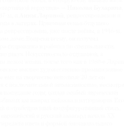
 советской эпохи, в которую ему выпало жить.
 «партийной верхушки» —
Николая Бухарина
,
37-м, и
Анны Лариной
, репрессированной и
оды в лагерях. Приемная семья будущего
 репрессирована, уже после войны, в 1946-м,
ском доме. Вопреки всему, он получил
ра-гидравлика и работал по специальности,
но рисуя. Искусство стало отдушиной, а
м делом жизни, после того как в 1960-е Ларин
ковское высшее художественно-промышленное
 ему на творчество неполные 20 лет он
к с исключительной интенсивностью, несмотря
в последние годы, создав особый лирический
любимых им жанрах пейзажа и натюрморта. Его
жий полуабстрактный-полуфигуративный стиль,
 европейский и русский авангард начала ХХ
 передачи цвета и формой эмоционального