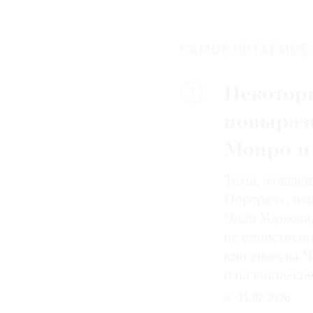
САМОЕ ЧИТАЕМОЕ:
Некотор
1
повыраз
Монро и
Тема, заявле
Портрет», не
Энди Уорхола
не единствен
кинозвезды. Ч
и на какие с
31.07.2026