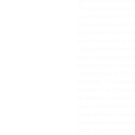
время уникальна для
Он родился в семье
расстрелянного в 19
проведшей многие г
художника тоже была
и он оказался в дет
образование инжене
параллельно неустан
впоследствии главны
окончил еще и Мос
училище. Отведенные
прожил как художни
на тяжелую болезнь 
мир, в основном в 
ни на кого не похо
уходящий корнями в
века, был способом