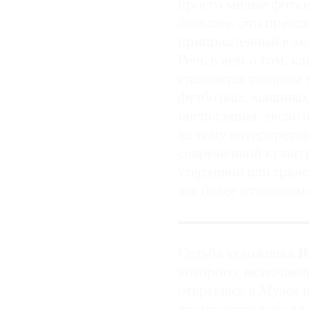
просто милые фотки
большее. Это прежде
приправленный юмо
Речь в нем о том, к
становятся товаром 
футболках, машинах,
инсталляция, экспо
на тему интерпрета
современной культур
утерянной или тран
все более оттесняем
Судьба художника
Ю
которого, включающ
открылась в Музее и