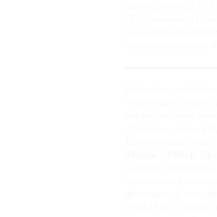
икону (рельеф) XVI 
Чудотворцем и Спа
веке крупного центр
орнаментальными мо
Выставки, где фигур
обречены на успех, п
жизнь без своих пит
Дровилал: дичь
» в 
Началось все с того
Мазак
и
Робер Др
которого появились 
оставшиеся незамеч
фестивале фотографи
Paris Photo
. Однако 