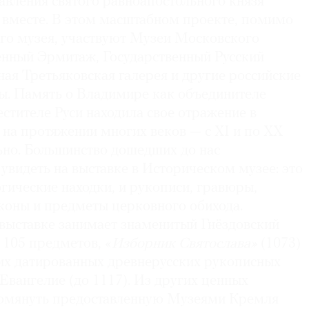
авления святого равноапостольного князя
вместе. В этом масштабном проекте, помимо
го музея, участвуют Музеи Московского
енный Эрмитаж, Государственный Русский
ная Третьяковская галерея и другие российские
ы. Память о Владимире как объединителе
естителе Руси находила свое отражение в
е на протяжении многих веков — с XI и по XX
ьно. Большинство дошедших до нас
увидеть на выставке в Историческом музее: это
гические находки, и рукописи, гравюры,
иконы и предметы церковного обихода.
 выставке занимает знаменитый Гнёздовский
з 105 предметов, «
Изборник Святослава»
(1073)
их датированных древнерусских рукописных
Евангелие (до 1117). Из других ценных
помянуть предоставленную Музеями Кремля