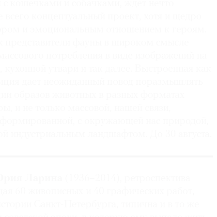
 с кошечками и собачками, ждет нечто
 всего концептуальный проект, хотя и щедро
ром и эмоциональным отношением к героям.
ак представители фауны в широком смысле
массового потребления в виде изображений на
 кухонной утвари и так далее. Выстроенная как
зиция дает неожиданный повод поразмышлять
ции образов животных в разных форматах
ы, и не только массовой, нашей связи,
сформированной, с окружающей нас природой,
ой индустриальным ландшафтом. До 30 августа.
рия Ларина
(1936–2014), ретроспектива
ая 60 живописных и 40 графических работ,
стории Санкт-Петербурга, типична и в то же