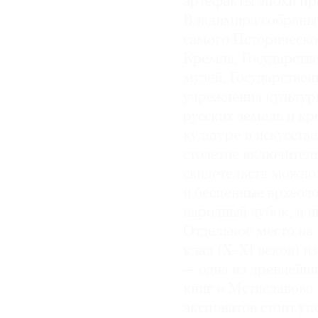
артефакты эпохи пр
Владимира собраны 
© 2021 The Art Newspaper Russia
самого Историческо
Кремля, Государств
музей, Государствен
учреждения культур
русских земель и кр
культуре и искусств
столетие включител
свидетельств можно 
и бесценные археоло
народный лубок, и 
Отдельное место на
клад (X–XI веков) и
— одна из древнейш
книг и Мстиславово 
экспонатов стоит у