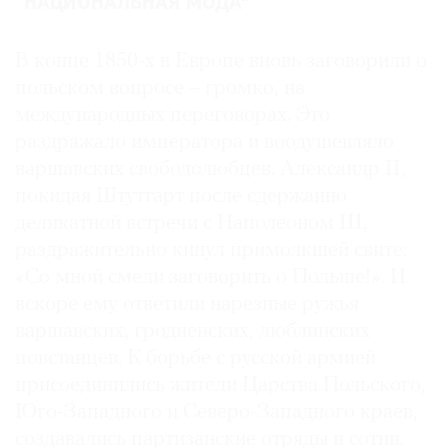
“НАЦИОНАЛЬНАЯ МОДА”
В конце 1850-х в Европе вновь заговорили о
польском вопросе – громко, на
международных переговорах. Это
раздражало императора и воодушевляло
варшавских свободолюбцев. Александр II,
покидая Штутгарт после сдержанно
деликатной встречи с Наполеоном III,
раздражительно кинул примолкшей свите:
«Со мной смели заговорить о Польше!». И
вскоре ему ответили нарезные ружья
варшавских, гродненских, люблинских
повстанцев. К борьбе с русской армией
присоединились жители Царства Польского,
Юго-Западного и Северо-Западного краев,
создавались партизанские отряды и сотни.