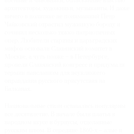
военные и чиновники, обласканные властью
архитекторы, художники, музыканты. И даже
ничего в политике не понимавший Петр
Чайковский отрастил мужицкую бороду и
сочинил несколько тяжко патриотичных
опер. Любители старины и царьградских
мифов основали Славянский комитет в
Москве, а чуть позже − в Петербурге,
провели Славянский конгресс и придумали
термин панславизм для неуклюжего
оправдания русского присутствия на
Балканах.
Национальные стили оставались популярны
все десятилетие. В начале были платья в
народном вкусе и бурнусы, отделанные
русским швом. В середине 1860-х – алые и