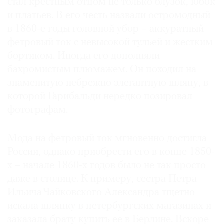
стал крестным отцом не только блузок, юбок
и платьев. В его честь назвали остромодный
в 1860-е годы головной убор – аккуратный
фетровый ток с невысокой тульей и жестким
бортиком. Иногда его дополняли
бахромистым плюмажем. Он походил на
знаменитую небрежно элегантную шляпу, в
которой Гарибальди нередко позировал
фотографам.
Мода на фетровый ток мгновенно достигла
России, однако приобрести его в конце 1850-
х – начале 1860-х годов было не так просто
даже в столице. К примеру, сестра Петра
Ильича Чайковского Александра тщетно
искала шляпку в петербургских магазинах и
заказала брату купить ее в Берлине. Вскоре