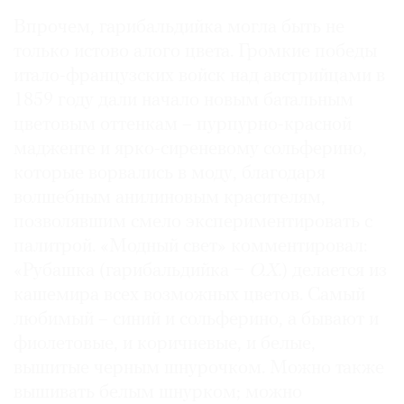
Впрочем, гарибальдийка могла быть не
только истово алого цвета. Громкие победы
итало-французских войск над австрийцами в
1859 году дали начало новым батальным
цветовым оттенкам – пурпурно-красной
мадженте и ярко-сиреневому сольферино,
которые ворвались в моду, благодаря
волшебным анилиновым красителям,
позволявшим смело экспериментировать с
палитрой. «Модный свет» комментировал:
«Рубашка (гарибальдийка −
О.Х.
) делается из
кашемира всех возможных цветов. Самый
любимый – синий и сольферино, а бывают и
фиолетовые, и коричневые, и белые,
вышитые черным шнурочком. Можно также
вышивать белым шнурком; можно