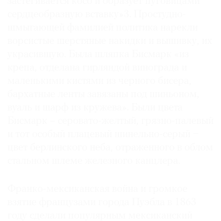
застегивается косо и образует пуговицами
сердцеобразную вставку»3. Простудно-
шмыгающей фамилией политика нарекли
ворсистые шерстяные накидки и вышивку, их
украсившую. Была шляпка Бисмарк «из
крепа, отделана гирляндой винограда и
маленькими кистями из черного бисера,
бархатные ленты завязаны под шиньоном,
вуаль и шарф из кружева». Были цвета
Бисмарк – серовато-желтый, грязно-палевый
и тот особый плацевый шинельно-серый −
цвет берлинского неба, отраженного в облом
стальном шлеме железного канцлера.
Франко-мексиканская война и громкое
взятие французами города Пуэбла в 1863
году сделали популярным мексиканский