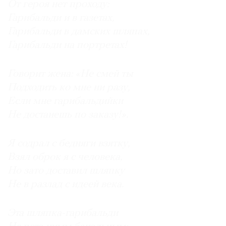
От героя нет проходу:
Гарибальди и в газетах,
Гарибальди в дамских шляпах,
Гарибальди на портретах!
Говорит жена: «Не смей ты
Подходить ко мне ни разу,
Если мне гарибальдийки
Не достанешь по заказу!».
Я содрал с бедняги взятку,
Взял оброк я с человека,
Но зато доставил шляпку
Не в разлад с идеей века.
Эта шляпка-гарибальди