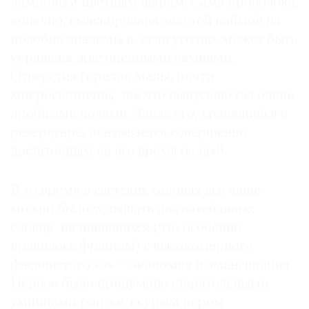
ламповым цветным шарам. Сама проволока,
конечно, смаскирована золотой каймой на
подобие диадемы и, если угодно, может быть
украшена драгоценными камнями.
Отверстия горелок малы, почти
микроскопичны, так что выпускаю газ очень
дробными долями. Запас его, хранящийся в
резервуаре, оказывается совершенно
достаточным на все время бала»8.
В то время в светских салонах все чаще
можно было услышать два затейливых
словца, начинавшихся (что особенно
нравилось франтам) с высокомерного
фасонистого «э» − экономия и эмансипация.
Первое было придумано старательными
умницами-рантье, скупым пером