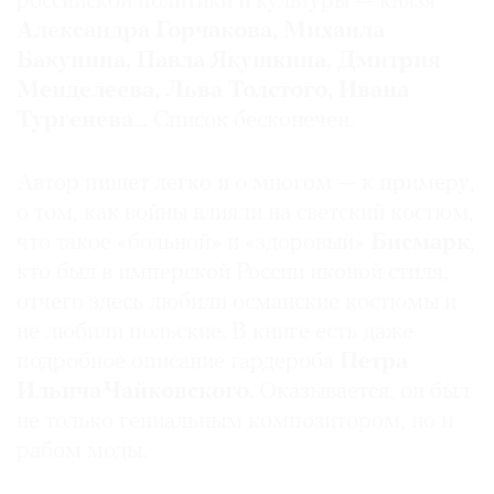
российской политики и культуры — князя
Александра Горчакова, Михаила
Бакунина, Павла Якушкина, Дмитрия
Менделеева, Льва Толстого, Ивана
©
Тургенева
… Список бесконечен.
2021
The
Автор пишет легко и о многом — к примеру,
Art
о том, как войны влияли на светский костюм,
Newspaper
что такое «больной» и «здоровый»
Бисмарк
,
Russia
кто был в имперской России иконой стиля,
отчего здесь любили османские костюмы и
не любили польские. В книге есть даже
подробное описание гардероба
Петра
Ильича Чайковского
. Оказывается, он был
не только гениальным композитором, но и
рабом моды.