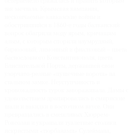
остервенело сражалась и править которым
так мечтала. Крымская кампания,
нескончаемые кавказские войны и
обострившийся в 1860-е годы балканский
вопрос обагрили моду ярым, кричащим
алым, с которым спорили изумрудный,
бирюзовый, лимонный и фиалковый – цвета
баснословного Константинополя, цвета
Блистательной Порты, державшей свои
узорчато-резные «пушечные ворота» на
стальном замке. Неуступчивость и
кровожадность турок завораживала. Дамы с
удовольствием драпировались в смирнские
шали и накидки в восточном вкусе. Они
превращались в смешливых Хюррем-
Роксолан и украшали туалетные столики
искристыми «тюрбанами» Сулеймана,