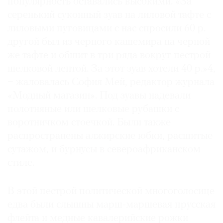
популярность оставались высокими. «За
серенький суконный зуав на лиловой тафте с
лиловыми пуговицами с нас спросили 60 р.
другой был из черного кашемира на черной
же тафте и обшит в три ряда вокруг пестрой
шелковой лентой. За этот зуав хотели 40 р.»4,
− жаловалась София Мей, редактор журнала
«Модный магазин». Под зуавы надевали
полотняные или шелковые рубашки с
воротничком стоечкой. Были также
распространены алжирские юбки, расшитые
сутажом, и бурнусы в североафриканском
стиле.
В этой пестрой политической многоголосице
едва были слышны марш-маршевая прусская
флейта и медные кавалерийские рожки