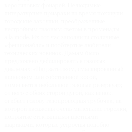
керосиновых фонарей. Нелюдимые
литературные призраки на время покинули
городские закоулки, преображенные
нестройным газовым светом в променады
a’la mode. Их тот час заполнили столичные
«фешионабли» и пообтертые любители
технических новинок. Дамам было
предложено дефилировать в газовых
диадемах: «Над затылком, смаскированный
шиньоном или собственной косой,
помещается небольшой газовый резервуар;
от него с обеих сторон дугой, как венок,
огибает голову газопроводная трубочка, на
которой насажены очень маленькие горелки,
покрытые стеклянными цветными
шариками, которые устроены подобно