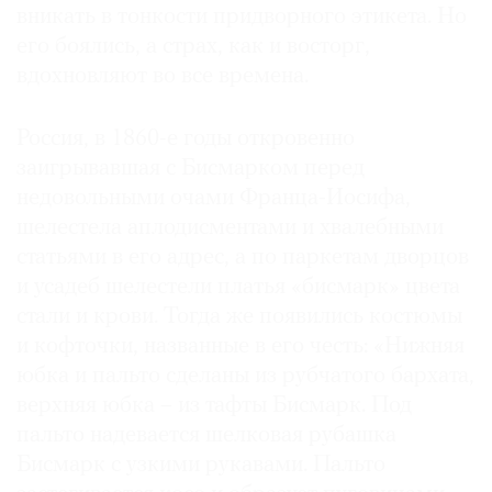
вникать в тонкости придворного этикета. Но
его боялись, а страх, как и восторг,
вдохновляют во все времена.
Россия, в 1860-е годы откровенно
заигрывавшая с Бисмарком перед
недовольными очами Франца-Иосифа,
шелестела аплодисментами и хвалебными
статьями в его адрес, а по паркетам дворцов
и усадеб шелестели платья «бисмарк» цвета
стали и крови. Тогда же появились костюмы
и кофточки, названные в его честь: «Нижняя
юбка и пальто сделаны из рубчатого бархата,
верхняя юбка – из тафты Бисмарк. Под
пальто надевается шелковая рубашка
Бисмарк с узкими рукавами. Пальто