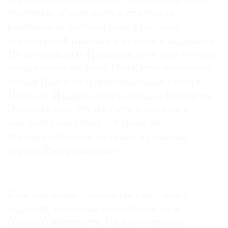
политики, обманывали и предавали,
расставляли чертовы сети, в которых
легковерный итальянец путался и задыхался.
Но австрийцы и французы, весь мир помнил
молодецкую оборону Рима, стремительный
захват Палермо и триумфальный въезд в
Неаполь. И даже после разлада с Виктором-
Эммануилом, стычке с его войсками и
обидной ране в ногу (от своей же
итальянской пули) он остался главным
героем Рисорджименто.
Блистательный русский свет обсуждал,
впрочем, не только его победы, но и
броскую внешность. Он и его стрелки-