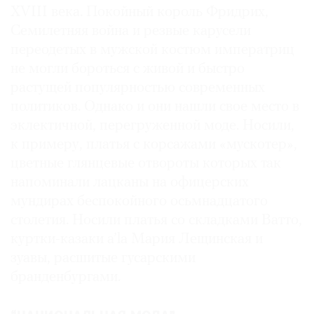
XVIII века. Покойный король Фридрих,
Семилетняя война и резвые карусели
переодетых в мужской костюм императриц
не могли бороться с живой и быстро
растущей популярностью современных
политиков. Однако и они нашли свое место в
эклектичной, перегруженной моде. Носили,
к примеру, платья с корсажами «мускотер»,
цветные глянцевые отвороты которых так
напоминали лацканы на офицерских
мундирах беспокойного осьмнадцатого
столетия. Носили платья со складками Ватто,
куртки-казаки a’la Мария Лещинская и
зуавы, расшитые гусарскими
бранденбургами.