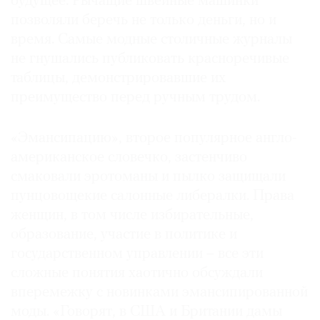
будущее. Рычащие швейные машинки
позволяли беречь не только деньги, но и
время. Самые модные столичные журналы
не гнушались публиковать красноречивые
таблицы, демонстрировавшие их
преимущество перед ручным трудом.
«Эмансипацию», второе популярное англо-
американское словечко, застенчиво
смаковали эротоманы и пылко защищали
пунцовощекие салонные либералки. Права
женщин, в том числе избирательные,
образование, участие в политике и
государственном управлении – все эти
сложные понятия хаотично обсуждали
вперемежку с новинками эмансипированной
моды. «Говорят, в США и Британии дамы