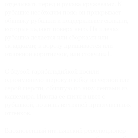
отделывать перед и рукава кружевами. К
рубашке необходим пояс: он прикрывает
обшивку рубашки и поддерживает складки,
которые падают поверх него. На плечах
рубашка делается или сборками или
складками; к вороту пришивается или
отложной воротничок, или стоячий»1.
С блузой-гарибальдийкой носили
одноименную широкую юбку из черной или
серой шерсти, обшитую по низу лентами из
кашемира. Иногда ее шили в цвет с
рубашкой, но лишь из тканей приглушенных
оттенков.
Вдохновенный итальянский революционер