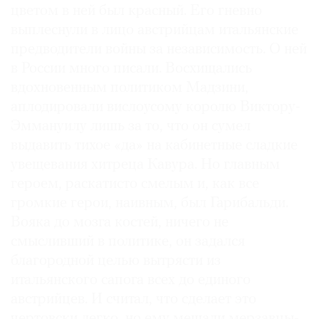
цветом в ней был красный. Его гневно
выплеснули в лицо австрийцам итальянские
предводители войны за независимость. О ней
в России много писали. Восхищались
вдохновенным политиком Мадзини,
аплодировали вислоусому королю Виктору-
Эммануилу лишь за то, что он сумел
выдавить тихое «да» на кабинетные сладкие
увещевания хитреца Кавура. Но главным
героем, раскатисто смелым и, как все
громкие герои, наивным, был Гарибальди.
Вояка до мозга костей, ничего не
смысливший в политике, он задался
благородной целью вытрясти из
итальянского сапога всех до единого
австрийцев. И считал, что сделает это
чертовски легко, но ему мешали мерзавцы-