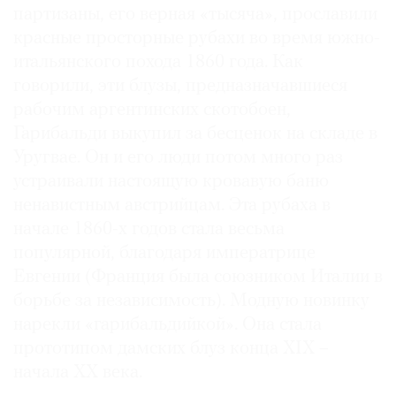
партизаны, его верная «тысяча», прославили
красные просторные рубахи во время южно-
итальянского похода 1860 года. Как
говорили, эти блузы, предназначавшиеся
рабочим аргентинских скотобоен,
Гарибальди выкупил за бесценок на складе в
Уругвае. Он и его люди потом много раз
устраивали настоящую кровавую баню
ненавистным австрийцам. Эта рубаха в
начале 1860-х годов стала весьма
популярной, благодаря императрице
Евгении (Франция была союзником Италии в
борьбе за независимость). Модную новинку
нарекли «гарибальдийкой». Она стала
прототипом дамских блуз конца XIX –
начала XX века.