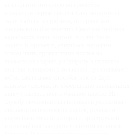
выведшими это слово на гроссбухе
городской бережливости. Они экономили
ради выгоды, из расчета, по правилам
мещанского благочестия. Светская публика
экономила лишь потому, что так было
модно. К примеру, считалось хорошим
тоном шить прогулочные платья из
нескольких старых, расширять и удлинять
подолы клиньями и воланами, срезанными с
юбок. Были даже способы, как из двух
платьев «свежих, но совершенно заношенных
внизу» сделать новое бальное платье. На
службу экономии был поставлен увесистый
стальной зингеровский станок, ровные и
уверенные стежки которого прострочили
готовому платью дорогу в промышленное