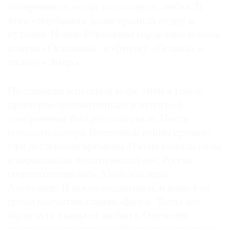
потерявшего когда-то голову от любви. В
этих «тюрбанах» дамы хранили пудру и
пуховки. Новые Роксоланы горделиво носили
платья «Султанша», кофточку «Селика» и
пальто «Эмир».
Но главным в пестрой моде 1860-х годов,
примерно патриотичным и цензурой
одобренным был русский стиль. После
горького позора Восточной войны прошло
уже достаточно времени. Россия копила силы
и наращивала политический вес. Россия
сосредотачивалась. Молодой царь
Александр II искал поддержки, и нашел ее
среди косматых славянофилов. Тогда все
были чуть пьяны от любви к Отечеству –