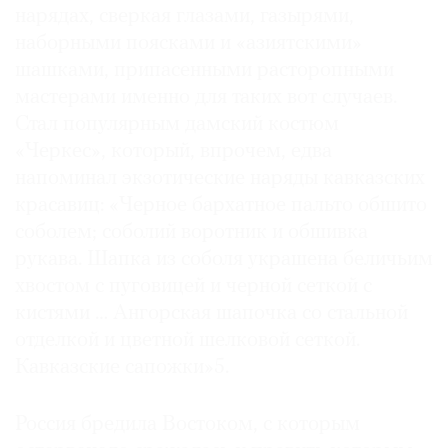
нарядах, сверкая глазами, газырями,
наборными поясками и «азиятскими»
шашками, припасенными расторопными
мастерами именно для таких вот случаев.
Стал популярным дамский костюм
«Черкес», который, впрочем, едва
напоминал экзотические наряды кавказских
красавиц: «Черное бархатное пальто обшито
соболем; соболий воротник и обшивка
рукава. Шапка из соболя украшена беличьим
хвостом с пуговицей и черной сеткой с
кистями … Ангорская шапочка со стальной
отделкой и цветной шелковой сеткой.
Кавказские сапожки»5.
Россия бредила Востоком, с которым