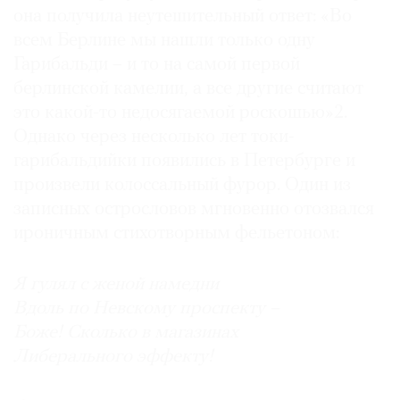
она получила неутешительный ответ: «Во
всем Берлине мы нашли только одну
Гарибальди – и то на самой первой
берлинской камелии, а все другие считают
это какой-то недосягаемой роскошью»2.
Однако через несколько лет токи-
гарибальдийки появились в Петербурге и
произвели колоссальный фурор. Один из
записных острословов мгновенно отозвался
ироничным стихотворным фельетоном:
Я гулял с женой намедни
Вдоль по Невскому проспекту –
Боже! Сколько в магазинах
Либерального эффекту!