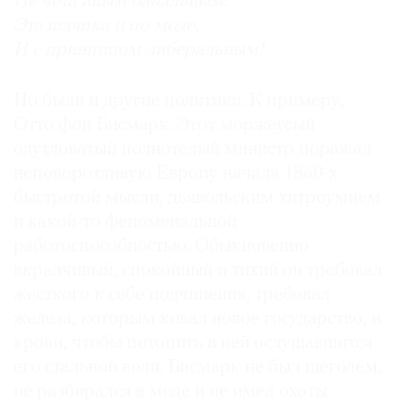
Не чета иным банальным:
Эта шляпка и по моде,
И с принципом либеральным!
Но были и другие политики. К примеру,
Отто фон Бисмарк. Этот моржеусый
одутловатый полнотелый министр поражал
неповоротливую Европу начала 1860-х
быстротой мысли, дьявольским хитроумием
и какой-то феноменальной
работоспособностью. Обыкновенно
вкрадчивый, спокойный и тихий он требовал
жесткого к себе подчинения, требовал
железа, которым ковал новое государство, и
крови, чтобы потопить в ней ослушавшихся
его стальной воли. Бисмарк не был щеголем,
не разбирался в моде и не имел охоты