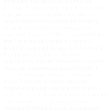
внутренними врагами государства, как
поляков. Это был просто один из кавказских
народов, который требовалось покорить,
ассимилировать и поставить под шашку и
под ружье (черкесы были отменными
воинами). К началу 1860-х восточный Кавказ
уже был покорен Россией, а Шамиль с
великим послушанием ждал своей участи в
Петербурге. Когда же в 1864 году
завершилось, наконец, покорение западной
Черкесии, в многонациональной русской
моде зазвучали отчетливые кавказские
нотки. В детском костюме появились
суконные черкески. Они исчезнут только
после 1917 года. Дамы и господа, пришедши
в фотоателье, нахлобучивали папахи,
принимали тетральные позы в кавказских