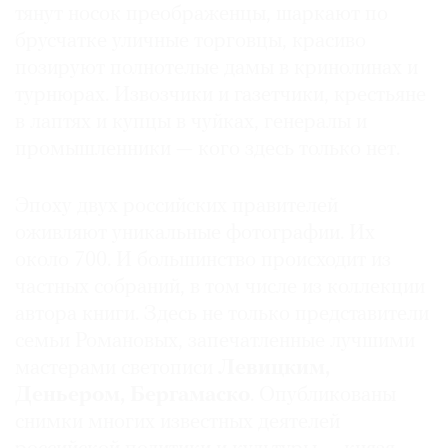
тянут носок преображенцы, шаркают по
Где
брусчатке уличные торговцы, красиво
найти
газету
позируют полнотелые дамы в кринолинах и
турнюрах. Извозчики и газетчики, крестьяне
Контакты
в лаптях и купцы в чуйках, генералы и
редакции
промышленники — кого здесь только нет.
Авторы
Медиакит
Эпоху двух российских правителей
Mediakit
оживляют уникальные фотографии. Их
около 700. И большинство происходит из
частных собраний, в том числе из коллекции
автора книги. Здесь не только представители
семьи Романовых, запечатленные лучшими
мастерами светописи
Левицким,
Деньером, Бергамаско
. Опубликованы
снимки многих известных деятелей