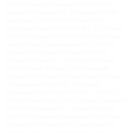
белые блузы-гарибальдийки с русской и
балканской вышивкой, домашние платья-
сарафаны, салопы, шубки, сапожки.
Придумали даже пальто Петр I, «с длинной
талией, широкими обшлагами на довольно
узких рукавах, напоминающее костюмы
петровских времен»6. Были и детские
русские костюмы – в стиле царя Алексея
Михайловича. В конце 1860-х модные
журналы советовали обзавестись шубками
«Славянка» и «Маруся». Следовало
непременно приобрести пальто «Мужик», о
котором сообщалось: «Это пальто сделано из
толстого коричневого, с красной искрой,
драпа и отделано коричневым бархатом и
аграмантом. Спереди оно скрещивается
пола на полу, а сзади образует казак,