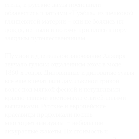
стиль, и русские дамы поспешили
обзавестись платьями «Пуэбла» из шелковой
глянцевитой материи − они не боялись ни
дождя, ни пыли и потому пришлись в пору
заядлым путешественницам.
Шумное и длительное завоевание Алжира
звучало гулким отдаленным эхом в моде
1860-х годов. Диковинные и диковатые зуавы
все еще впечатляли дам львиной гривой
волос под мягкой феской и петушиными
красно-синими костюмами с затейливыми
вышивками. Русские и европейские
красавицы продолжали носить
многоцветные зуавы − небольшие
аккуратные жакеты. Их стоимость и