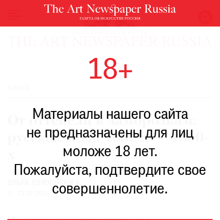
НОВОСТИ
18+
ВЫСТАВКИ
РЕСТАВРАЦИЯ
КНИГИ
КНИГИ
Материалы нашего сайта
ПО
От оттепели к заморозкам:
ПУТИ
не предназначены для лиц
русская мода 1850-х — 1860-
РЕЙТИНГ
моложе 18 лет.
МУЗЕЕВ
х
РОСКОШЬ
Пожалуйста, подтвердите свое
ОЛЬГА ХОРОШИЛОВА
ПРИГЛАШЕНИЯ
совершеннолетие.
13.07.2015