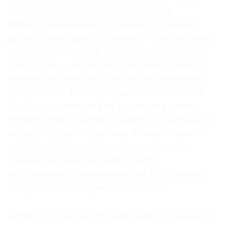
всегда путешествие в неизвестность.
Где
найти
Приоткрываешь одну страницу, а за ней
газету
другая и еще другая. Главное — постараться
как-то остановиться. Мы снимали эту ленту
Контакты
около года — но еще больше монтировали,
редакции
потому что чуть не погибли под отснятым
Авторы
материалом. Все было жалко оставлять за
Медиакит
кадром, и, несмотря на то, что мы сняли
Mediakit
четыре серии (спасибо каналу «Культура» за
поддержку этого проекта, четыре серии —
это редкий формат), у нас осталось еще
множество не вошедших в ленту
интереснейших размышлений Владимира
Немухина об истории живописи…»
Кстати, это уже не первый опыт Александра