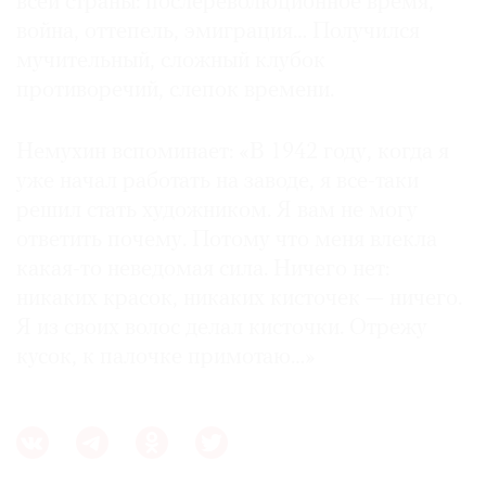
всей страны: послереволюционное время,
война, оттепель, эмиграция… Получился
мучительный, сложный клубок
противоречий, слепок времени.
Немухин вспоминает: «В 1942 году, когда я
уже начал работать на заводе, я все-таки
решил стать художником. Я вам не могу
ответить почему. Потому что меня влекла
какая-то неведомая сила. Ничего нет:
никаких красок, никаких кисточек — ничего.
Я из своих волос делал кисточки. Отрежу
кусок, к палочке примотаю…»