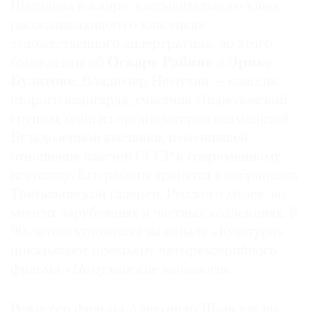
Шаталова в жанре документального кино,
рассказывающего о классиках
художественного андерграунда, до этого
были ленты об
Оскаре Рабине
и
Эрике
©
Булатове
. Владимир Немухин — классик
2021
второго авангарда, участник Лианозовской
The
группы, один из организаторов знаменитой
Art
Бульдозерной выставки, изменившей
Newspaper
отношение властей СССР к современному
Russia
искусству. Его работы хранятся в собранииях
Третьяковской галереи, Русского музея, во
многих зарубежных и частных коллекциях. К
90-летию художника на канале «Культура»
показывают премьеру четырехсерийного
фильма «
Немухинские монологи
».
Режиссер фильма Александр Шаталов так