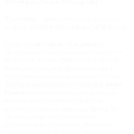
Вейсберга, Лидию Мастеркову
…
Я сторонник живого рассказа художника,
поэтому фильм построен в форме монолога.
Где бы мы ни бывали с Владимиром
Николаевичем во время съемок ленты — в
его родной деревне Прилуки, которую он
называет «русским Барбизоном», или в
разрушенном особняке, который когда-то
занимала знаменитая коллекционер
Нина
Стивенс
, — он всегда находил те детали,
которые помогали новыми глазами
посмотреть даже на знакомые факты. Я с
Ниной Стивенс был знаком, жена
американского журналиста, она имела
салон, в который приходила вся творческая