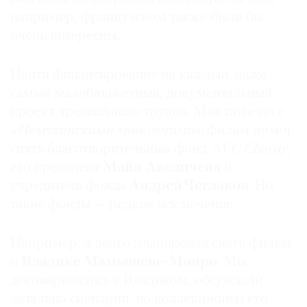
например, французском также были бы
очень интересны.
Найти финансирование на каждый, даже
самый малобюджетный, документальный
проект чрезвычайно трудно. Мне повезло с
«Немухинскими монологами»:
фильм помог
снять благотворительный фонд
AVC Charity
,
его президент
Майя Авеличева
и
учредитель фонда
Андрей Чеглаков
. Но
такие фонды — редкое исключение.
Например, я долго планировал снять фильм
о
Владике Мамышеве-Монро
. Мы
договаривались с Владиком, обсуждали
детально сценарий, но коллекционер его