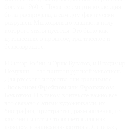
богема 1960-х. После ее смерти коллекция
была распродана, а сам дом фактически
разрушен. Мы ходили по зданию, в полу
которого зияли пустоты. Это было как
путешествие в прошлое, трагическое и
безвозвратное.
И Оскар Рабин, и Эрик Булатов, и Владимир
Немухин — это пантеон русской живописи.
Для русского искусства они сравнимы с
Люсьеном Фрейдом
или
Фрэнсисом
Бэконом
. И в таком контексте важно все,
что связано с этими художниками: их
биографии, пристрастия, размышления, то,
как они пишут и что является для них
поводом к написанию картины. Я считаю,