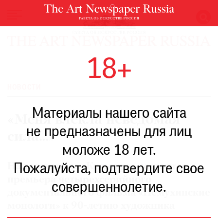
НОВОСТИ
18+
ВЫСТАВКИ
РЕСТАВРАЦИЯ
НОВОСТИ
КНИГИ
Материалы нашего сайта
ПО
«Меня влекла неведомая
ПУТИ
не предназначены для лиц
сила…»
РЕЙТИНГ
моложе 18 лет.
МУЗЕЕВ
РОСКОШЬ
На телеканале «Культура» состоится
Пожалуйста, подтвердите свое
премьера четырехсерийного
ПРИГЛАШЕНИЯ
совершеннолетие.
документального фильма «Немухинские
монологи» к 90-летию художника