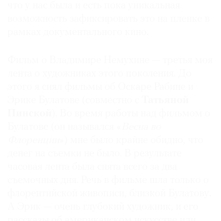
что у нас была и есть пока уникальная
возможность зафиксировать это на пленке в
рамках документального кино.
Фильм о Владимире Немухине — третья моя
лента о художниках этого поколения. До
этого я снял фильмы об Оскаре Рабине и
Эрике Булатове (совместно с
Татьяной
Пинской
). Во время работы над фильмом о
Булатове (он назывался «
Весна во
Флоренции
») мне было крайне обидно, что
денег на съемки не было. В результате
часовая лента была снята всего за два
съемочных дня. Речь в фильме шла только о
флорентийской живописи, близкой Булатову.
А Эрик — очень глубокий художник, и его
рассказы об американском искусстве или,