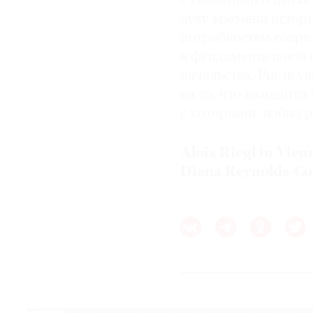
с коллегами о целях
духу времени истори
потребностям совре
в фундаментальной 
начальства, Ригль у
на то, что находится
с которыми любил р
Alois Riegl in Vien
Diana Reynolds-Co