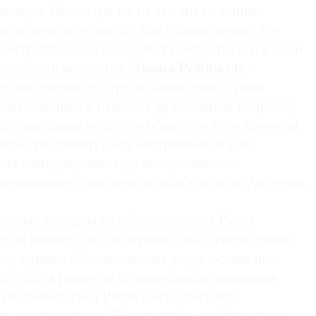
актера. Несмотря на то что мы склонны
коязычную культуру как единое целое, тот
 австрийцем, не позволяет поставить его в один
ориками искусства. Д
иана Рейнолдс-
т: некоторые его труды были своего рода
ой полемике и ответом на основные вопросы,
ре внимания венского общества того времени.
 том, что значит быть австрийцем и как
ъем самоуверенного, «неотесанного»
 начинавшего затмевать габсбургскую Австрию.
 новые материалы об отношениях Ригля
ду он покинул его и перешел на полную ставку
ет, однако обстоятельства ухода оставались
спользуя ранее не привлекавшие внимания
 связывает уход Ригля с его спорами