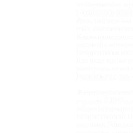
и исторического хар
воспринимать немец
факт, что Ригль был
ряд с немецкими ист
Кордилеоне
считае
репликой в актуальн
находившиеся в цент
В их числе вопрос о
реагировать на под
Германского рейха,
В книге приводятся
с музеем. В 1897 го
в Венский университ
не проясненными. И
источники, Рейнолдс