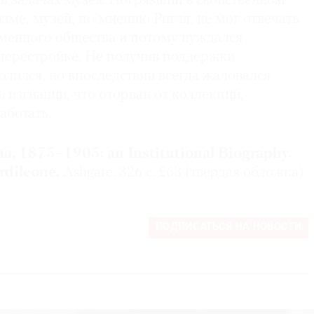
 и задачах музея. Погрязший в свойственном
зме, музей, по мнению Ригля, не мог отвечать
менного общества и потому нуждался
перестройке. Не получив поддержки
волился, но впоследствии всегда жаловался
 в изгнании, что оторван от коллекций,
аботать.
na, 1875–1905: an Institutional Biography.
rdileone.
Ashgate. 326 с. £63 (твердая обложка)
ПОДПИСАТЬСЯ НА НОВОСТИ