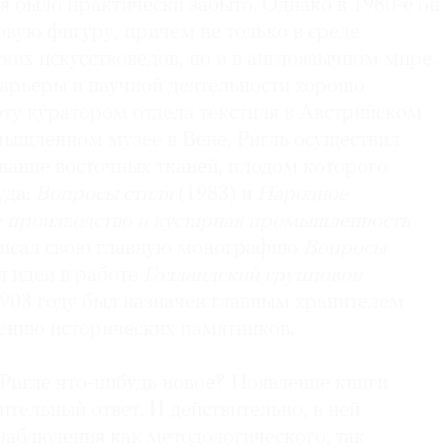
я было практически забыто. Однако в 1980-е он
овую фигуру, причем не только в среде
ких искусствоведов, но и в англоязычном мире.
карьеры и научной деятельности хорошо
оту куратором отдела текстиля в Австрийском
ышленном музее в Вене, Ригль осуществил
вание восточных тканей, плодом которого
уда:
Вопросы стиля
(1983) и
Народное
е производство и кустарная промышленность
аписал свою главную монографию
Вопросы
л идеи в работе
Голландский групповой
 1903 году был назначен главным хранителем
ению исторических памятников.
Ри­гле что-нибудь новое? Появление книги
тельный ответ. И действительно, в ней
наблюдения как методологического, так