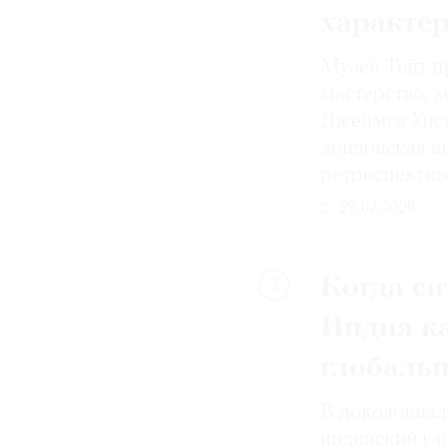
характе
Музей Тейт п
мастерство, 
Джеймса Уист
лондонская вы
ретроспектив
29.07.2026
Когда си
3
Индия к
глобаль
В доколониал
индийский уз