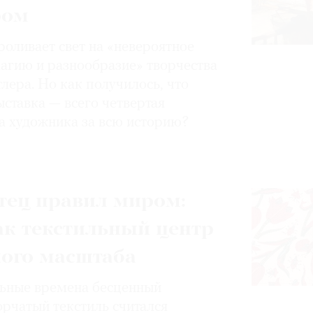
ром
роливает свет на «невероятное
магию и разнообразие» творчества
лера. Но как получилось, что
ставка — всего четвертая
а художника за всю историю?
тец правил миром:
ак текстильный центр
ного масштаба
ьные времена бесценный
орчатый текстиль считался