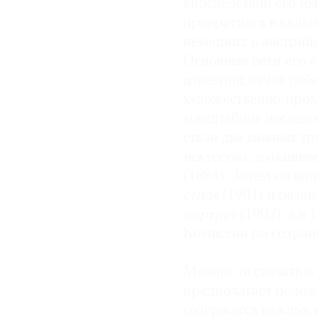
впоследствии его им
превратился в культ
© 2021 The Art Newspaper Russia
немецких и австрийс
Основные вехи его 
известны: начав раб
художественно-пром
масштабное исследо
стали два важных тр
искусство, домашне
(1894). Затем он н
стиля
(1901) и разви
портрет
(1902), а в
Комиссии по сохран
Можно ли сказать о 
предполагает положи
содержатся важные 