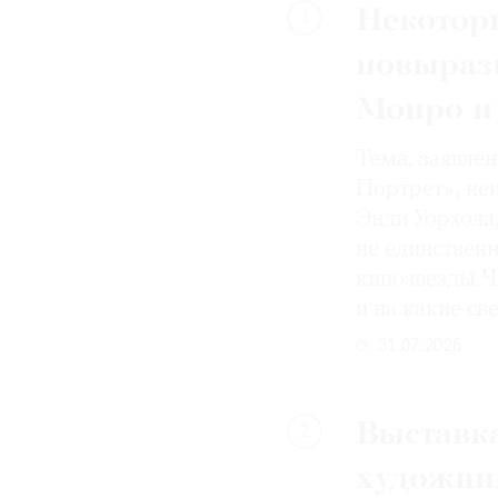
Некотор
1
повыраз
Монро и
Тема, заявле
Портрет», не
Энди Уорхола
не единствен
кинозвезды. Ч
и на какие с
31.07.2026
Выставка
2
художни