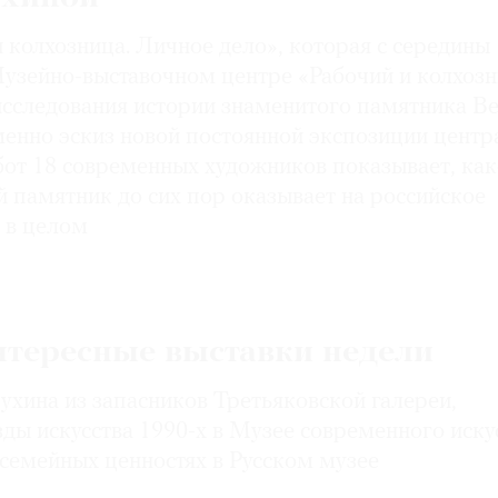
 колхозница. Личное дело», которая с середины
Музейно-выставочном центре «Рабочий и колхозн
сследования истории знаменитого памятника В
енно эскиз новой постоянной экспозиции центра
бот 18 современных художников показывает, как
й памятник до сих пор оказывает на российское
у в целом
нтересные выставки недели
ухина из запасников Третьяковской галереи,
ды искусства 1990-х в Музее современного иску
 семейных ценностях в Русском музее