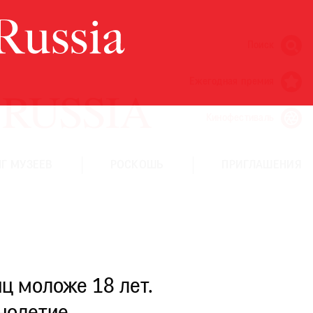
Поиск
Ежегодная премия
Кинофестиваль
Г МУЗЕЕВ
РОСКОШЬ
ПРИГЛАШЕНИЯ
ц моложе 18 лет.