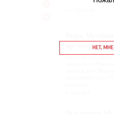
Пожал
ЕЖЕГОДНАЯ ПРЕМИЯ
КИНОФЕСТИВАЛЬ
МАТЕРИАЛЫ
Подписаться на новости
Вера Мухина:
Подписаться на газету
ар-деко
НЕТ, МНЕ
Где найти газету
Сразу две выставки
Контакты редакции
Авторы
открылись в Москве
Медиакит
Mediakit
круглой дате. Впро
заслуживает того, ч
усердием
17.06.2026
Все грани М