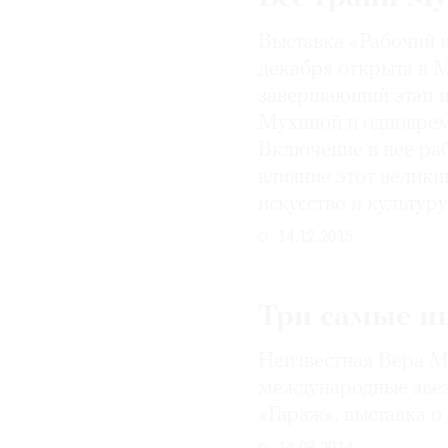
© 2021 The Art Newspaper Russia
Выставка «Рабочий и
декабря открыта в 
завершающий этап и
Мухиной и одноврем
Включение в нее ра
влияние этот велики
искусство и культур
14.12.2015
Три самые и
Неизвестная Вера М
международные звез
«Гараж», выставка о