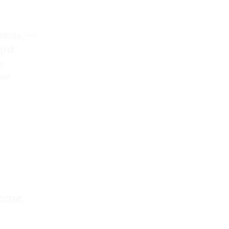
ица», —
еры
.
ое
сства