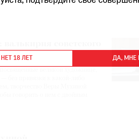
уйста, подтвердите свое совершен
 валькирия советского
 НЕТ 18 ЛЕТ
ДА, МНЕ 
, посвященные великой художнице,
 — без привязки к какой-либо
чем, творчество Веры Мухиной
тобы говорить о нем с двойным
ухиной