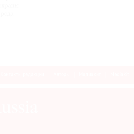
охраны
орода
Контакты редакции
Авторы
Медиакит
Mediakit