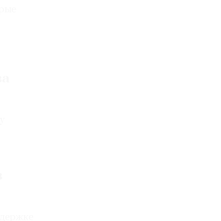
орые
ва
у
в
ддержке