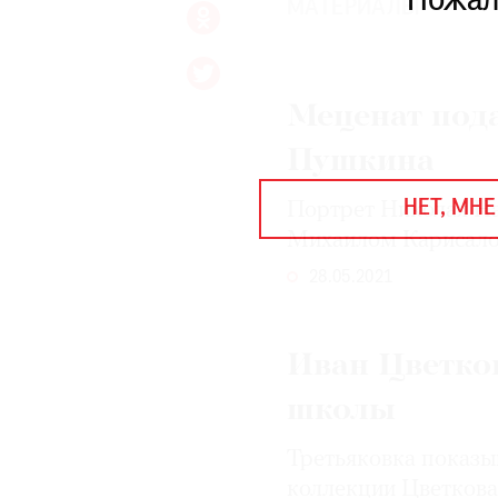
Пожал
ЕЖЕГОДНАЯ ПРЕМИЯ
МАТЕРИАЛЫ
КИНОФЕСТИВАЛЬ
Меценат под
Подписаться на новости
Пушкина
Подписаться на газету
НЕТ, МНЕ
Портрет Николая На
Где найти газету
Михаилом Карисал
Контакты редакции
Авторы
28.05.2021
Медиакит
Mediakit
Иван Цветко
школы
Третьяковка показы
коллекции Цветкова