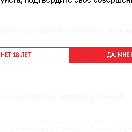
уйста, подтвердите свое совершен
арил картину Тропинина музе
 НЕТ 18 ЛЕТ
ДА, МНЕ 
умова был преподнесен музею на Пречистенке
овым
в: верный поклонник русской
вает выставку произведений из дореволюционно
 с «Золотошвейкой» Тропинина, эскизами Сури