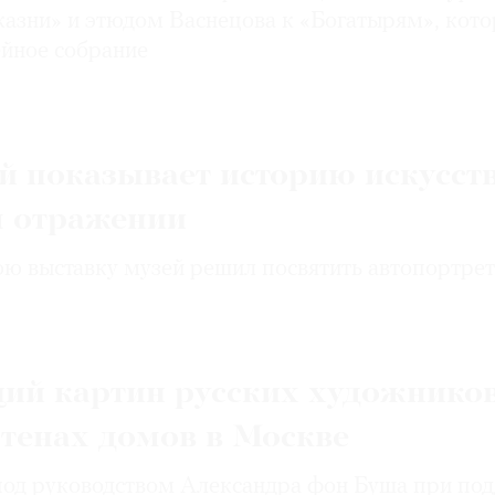
 казни» и этюдом Васнецова к «Богатырям», кот
ейное собрание
й показывает историю искусст
м отражении
ю выставку музей решил посвятить автопортрет
ций картин русских художнико
стенах домов в Москве
под руководством Александра фон Буша при по