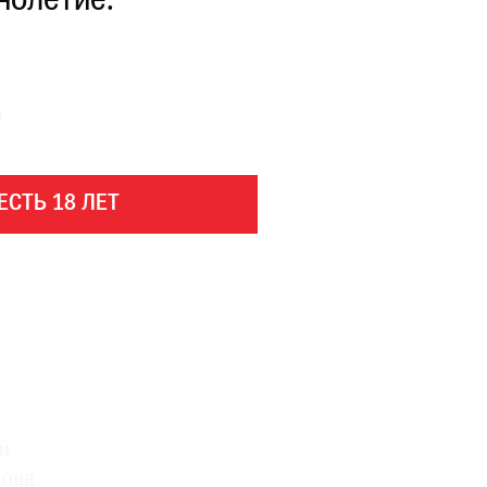
нолетие.
ю
ЕСТЬ 18 ЛЕТ
й
кова