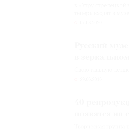
к «Утру стрелецкой
© 2021 The Art Newspaper Russia
теперь входят в муз
07.08.2020
Русский музе
в зеркально
Свою главную летню
29.06.2016
40 репродук
появятся на 
Творческая группа 