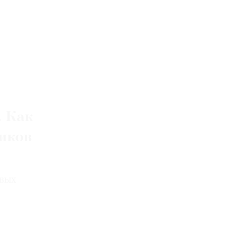
 Как
иков
рвых