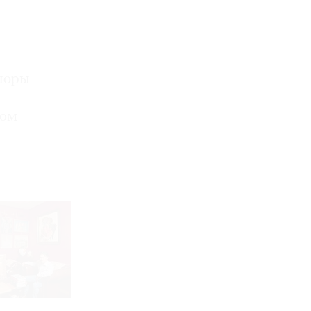
споры
жом