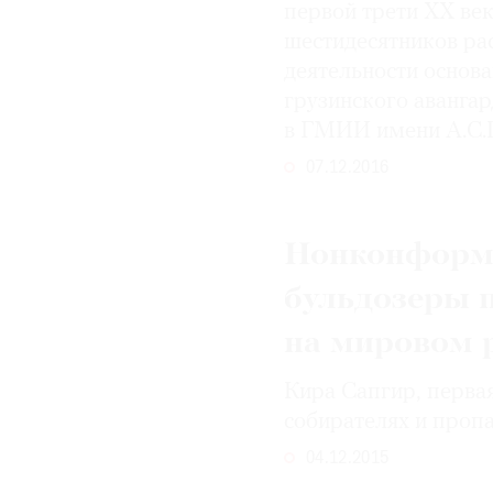
первой трети ХХ век
шестидесятников рас
деятельности основа
грузинского авангар
в ГМИИ имени А.С
07.12.2016
Нонконформи
бульдозеры 
на мировом 
Кира Сапгир, первая
собирателях и проп
04.12.2015