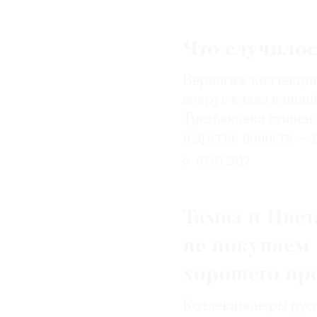
© 2021 The Art Newspaper Russia
Что случилос
Вернисаж коллекции
вокруг клада в инд
Третьяковки стипенд
и другие новости — 
03.03.2017
Тамаз и Иве
не покупаем 
хорошего пр
Коллекционеры русск