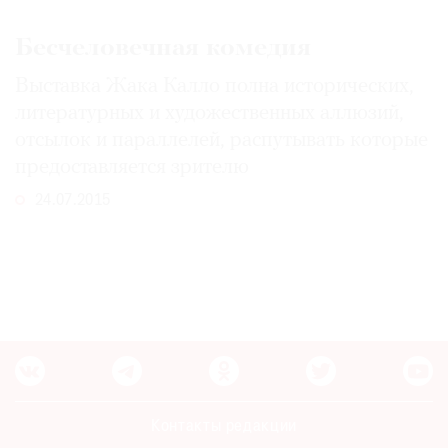
Где
найти
Бесчеловечная комедия
газету
Выставка Жака Калло полна исторических,
литературных и художественных аллюзий,
Контакты
редакции
отсылок и параллелей, распутывать которые
Авторы
предоставляется зрителю
Медиакит
24.07.2015
Mediakit
Контакты редакции