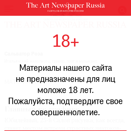
НОВОСТИ
18+
ВЫСТАВКИ
РЕСТАВРАЦИЯ
Сальватор Роза
КНИГИ
Итальянский живописец, гравер, поэт и музыкант.
Материалы нашего сайта
ПО
ПУТИ
не предназначены для лиц
МАТЕРИАЛЫ
РЕЙТИНГ
моложе 18 лет.
МУЗЕЕВ
РОСКОШЬ
Пожалуйста, подтвердите свое
Главный по графике
ПРИГЛАШЕНИЯ
совершеннолетие.
Юбилейный, 25-й Салон рисунка, как всегда,
станет местом встречи страстных знатоков-