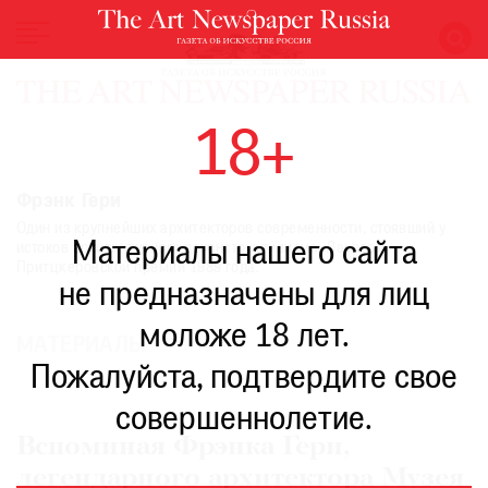
НОВОСТИ
18+
ВЫСТАВКИ
РЕСТАВРАЦИЯ
Фрэнк Гери
КНИГИ
Один из крупнейших архитекторов современности, стоявший у
Материалы нашего сайта
истоков архитектурного деконструктивизма. Лауреат
ПО
Притцкеровской премии 1989 года.
ПУТИ
не предназначены для лиц
РЕЙТИНГ
моложе 18 лет.
МУЗЕЕВ
МАТЕРИАЛЫ
РОСКОШЬ
Пожалуйста, подтвердите свое
ПРИГЛАШЕНИЯ
совершеннолетие.
Вспоминая Фрэнка Гери,
легендарного архитектора Музея