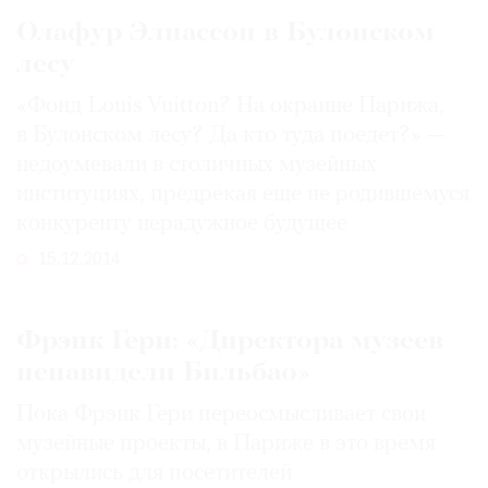
Где
Олафур Элиассон в Булонском
найти
лесу
газету
«Фонд Louis Vuitton? На окраине Парижа,
Контакты
в Булонском лесу? Да кто туда поедет?» —
редакции
недоумевали в столичных музейных
Авторы
институциях, предрекая еще не родившемуся
Медиакит
конкуренту нерадужное будущее
Mediakit
15.12.2014
Фрэнк Гери: «Директора музеев
ненавидели Бильбао»
Пока Фрэнк Гери переосмысливает свои
музейные проекты, в Париже в это время
открылись для посетителей