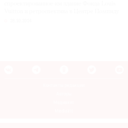
спроектированное им здание Фонда Louis
Vuitton и ретроспектива в Центре Помпиду
28.10.2014
©
2021
The
Art
Newspaper
Russia
Контакты редакции
Авторы
Медиакит
Mediakit