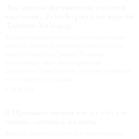
Две иконы феминизма в одной
выставке: Луиз Буржуа по версии
Дженни Хольцер
©
Художественный музей Базеля подготовил
2021
смелый проект, в котором американская
The
концептуалистка Дженни Хольцер
Art
представила свою интерпретацию
Newspaper
творчества Луиз Буржуа, отобрав экспонаты
Russia
из ее огромного архива
20.04.2022
В Провансе появился музей, где
можно остаться на ночь
Филиал брюссельского арт-пространства