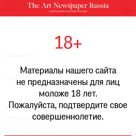
НОВОСТИ
18+
ВЫСТАВКИ
РЕСТАВРАЦИЯ
Каролин Ру
КНИГИ
Материалы нашего сайта
ПО
ПУТИ
МАТЕРИАЛЫ
ВСЕ АВТОРЫ
не предназначены для лиц
РЕЙТИНГ
моложе 18 лет.
МУЗЕЕВ
РОСКОШЬ
Пожалуйста, подтвердите свое
Стиль и свобода: 40 лет
ПРИГЛАШЕНИЯ
совершеннолетие.
«антверпенской шестерке»
MoMu чествует земляков выставкой,