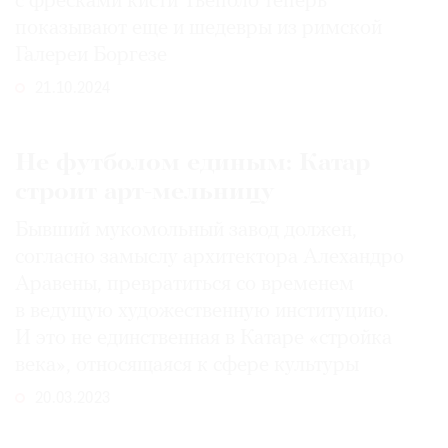
с фресками кисти Тьеполо теперь
Где
показывают еще и шедевры из римской
найти
Галереи Боргезе
газету
21.10.2024
Контакты
редакции
Не футболом единым: Катар
Авторы
строит арт-мельницу
Медиакит
Mediakit
Бывший мукомольный завод должен,
согласно замыслу архитектора Алехандро
Аравены, превратиться со временем
в ведущую художественную институцию.
И это не единственная в Катаре «стройка
века», относящаяся к сфере культуры
20.03.2023