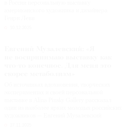
в России персональную выставку
Где
американского художника и дизайнера
найти
газету
Генри Леви
10.12.2025
Контакты
редакции
Авторы
Евгений Музалевский: «Я
Медиакит
не воспринимаю выставку как
Mediakit
что-то конечное. Для меня это
скорее метаболизм»
Об источниках вдохновения, творческих
экспериментах и своей персональной
выставке в Alina Pinsky Gallery рассказал
один из наиболее ярких молодых российских
художников — Евгений Музалевский
27.11.2025