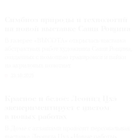
Симбиоз природы и технологий
на новой выставке Саши Рощина
©
В галерее «ВЫСОТА» открылась выставка
2021
The
абстрактных работ художника Саши Рощина,
Art
созданных с помощью гравировки и пайки
Newspaper
на акриловых полотнах
Russia
23.10.2025
Красное и белое: Леонид Цхэ
экспериментирует с цветом
в новых работах
В Доме с атлантами проходит персональная
выставка Леонида Цхэ «Новые работы»,