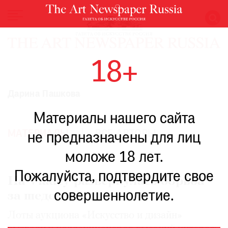
НОВОСТИ
18+
ВЫСТАВКИ
РЕСТАВРАЦИЯ
Дарина Пашкова
КНИГИ
Материалы нашего сайта
ПО
ПУТИ
МАТЕРИАЛЫ
ВСЕ АВТОРЫ
не предназначены для лиц
РЕЙТИНГ
моложе 18 лет.
МУЗЕЕВ
РОСКОШЬ
Пожалуйста, подтвердите свое
На Vladey развернулась борьба
ПРИГЛАШЕНИЯ
совершеннолетие.
за шедевры
Лоты аукциона «Искусство и дизайн»