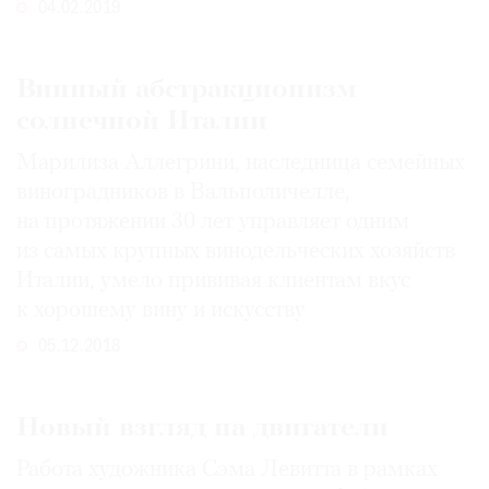
04.02.2019
Где
найти
газету
Винный абстракционизм
солнечной Италии
Контакты
редакции
Марилиза Аллегрини, наследница семейных
Авторы
виноградников в Вальполичелле,
Медиакит
на протяжении 30 лет управляет одним
Mediakit
из самых крупных винодельческих хозяйств
Италии, умело прививая клиентам вкус
к хорошему вину и искусству
05.12.2018
Новый взгляд на двигатели
Работа художника Сэма Левитта в рамках