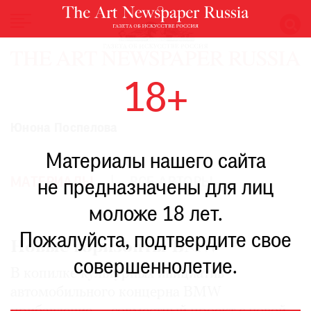
НОВОСТИ
18+
ВЫСТАВКИ
РЕСТАВРАЦИЯ
Юнона Поспелова
КНИГИ
Материалы нашего сайта
ПО
ПУТИ
МАТЕРИАЛЫ
ВСЕ АВТОРЫ
не предназначены для лиц
РЕЙТИНГ
моложе 18 лет.
МУЗЕЕВ
РОСКОШЬ
Пожалуйста, подтвердите свое
Новые горизонты BMW
ПРИГЛАШЕНИЯ
совершеннолетие.
В копилке культурных инициатив
автомобильного концерна BMW