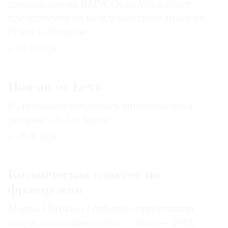
второго сезона BMW Open Work будет
представлена на международной ярмарке
Frieze в Лондоне
01.10.2018
©
2021
The
Поп-ап от Lexu
Art
Newspaper
В Лиссабоне открылась инновационная
Russia
галерея UX Art Space
15.08.2018
Космическая одиссея по-
французски
Марка Christian Louboutin представила
новую коллекцию осень — зима — 2018,