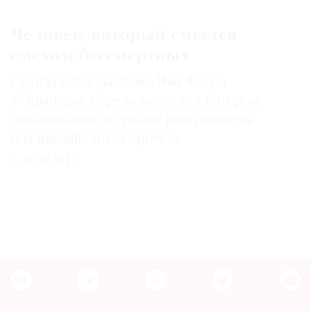
Где
найти
Человек, который смеется
газету
смехом бессмертных
Контакты
Скандальная выставка Яна Фабра
редакции
в Эрмитаже обрела каталог, в котором
Авторы
максимально подробно раскрывается
Медиакит
подлинный смысл проекта
Mediakit
16.02.2017