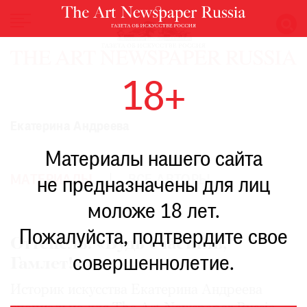
НОВОСТИ
18+
ВЫСТАВКИ
РЕСТАВРАЦИЯ
Екатерина Андреева
КНИГИ
Материалы нашего сайта
ПО
ПУТИ
МАТЕРИАЛЫ
ВСЕ АВТОРЫ
не предназначены для лиц
РЕЙТИНГ
моложе 18 лет.
МУЗЕЕВ
РОСКОШЬ
Пожалуйста, подтвердите свое
Оттепель: «Будь счастлив,
ПРИГЛАШЕНИЯ
совершеннолетие.
Гамлет!»
Историк искусства Екатерина Андреева