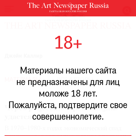
НОВОСТИ
18+
ВЫСТАВКИ
РЕСТАВРАЦИЯ
Джейн Каллир
КНИГИ
Материалы нашего сайта
ПО
ПУТИ
МАТЕРИАЛЫ
ВСЕ АВТОРЫ
не предназначены для лиц
РЕЙТИНГ
моложе 18 лет.
МУЗЕЕВ
РОСКОШЬ
Пожалуйста, подтвердите свое
Через рецессию к революции:
ПРИГЛАШЕНИЯ
совершеннолетие.
удастся ли повторить?
В 1970–1980-х годах экономический спад