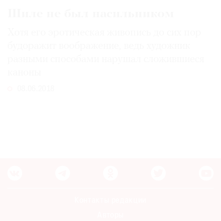
Где
Шиле не был насильником
найти
газету
Хотя его эротическая живопись до сих пор
будоражит воображение, ведь художник
Контакты
разными способами нарушал сложившиеся
редакции
каноны
Авторы
08.06.2018
Медиакит
Mediakit
Контакты редакции
Авторы