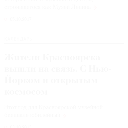
Где
строившегося как Музей
Ленина
найти
газету
05.10.2017
Контакты
редакции
КАЛЕНДАРЬ
Авторы
Медиакит
Жители Красноярска
Mediakit
вышли на связь. С Нью-
Йорком и открытым
космосом
Этот год для Красноярской музейной
биеннале
юбилейный
03.10.2013