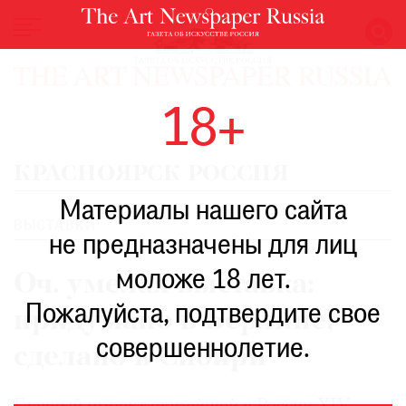
НОВОСТИ
18+
ВЫСТАВКИ
РЕСТАВРАЦИЯ
КРАСНОЯРСК РОССИЯ
КНИГИ
Материалы нашего сайта
ПО
ПУТИ
ВЫСТАВКИ
не предназначены для лиц
РЕЙТИНГ
моложе 18 лет.
МУЗЕЕВ
Оч. умелая выставка:
РОСКОШЬ
Пожалуйста, подтвердите свое
придумано в Берлине,
ПРИГЛАШЕНИЯ
совершеннолетие.
сделано в Сибири