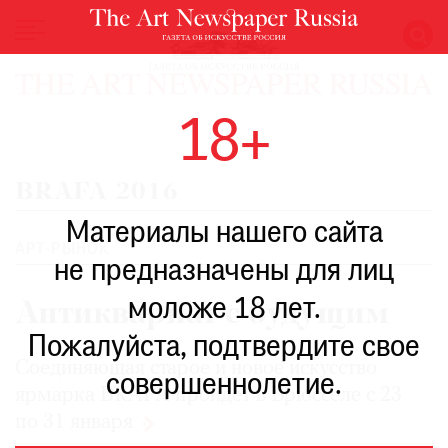
НОВОСТИ
18+
ВЫСТАВКИ
РЕСТАВРАЦИЯ
BRAFA 2016
КНИГИ
Материалы нашего сайта
ПО
ПУТИ
АРТ-РЫНОК
не предназначены для лиц
РЕЙТИНГ
моложе 18 лет.
МУЗЕЕВ
Антиквариат с будущим
РОСКОШЬ
Пожалуйста, подтвердите свое
Соединяющая старое и новое искусство
ПРИГЛАШЕНИЯ
совершеннолетие.
ярмарка BRAFA пройдет в Брюсселе с 23
по 31
января