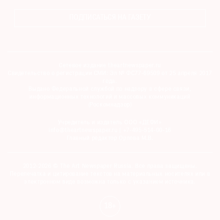
ПОДПИСАТЬСЯ НА ГАЗЕТУ
©
2021
Сетевое издание theartnewspaper.ru
Свидетельство о регистрации СМИ: Эл № ФС77-69509 от 25 апреля 2017
The
года.
Art
Выдано Федеральной службой по надзору в сфере связи,
информационных технологий и массовых коммуникаций
Newspaper
(Роскомнадзор)
Russia
Учредитель и издатель ООО «ДЕФИ»
info@theartnewspaper.ru | +7-495-514-00-16
Главный редактор Орлова М.В.
2012-2026 © The Art Newspaper Russia. Все права защищены.
Перепечатка и цитирование текстов на материальных носителях или в
электронном виде возможна только с указанием источника.
18+