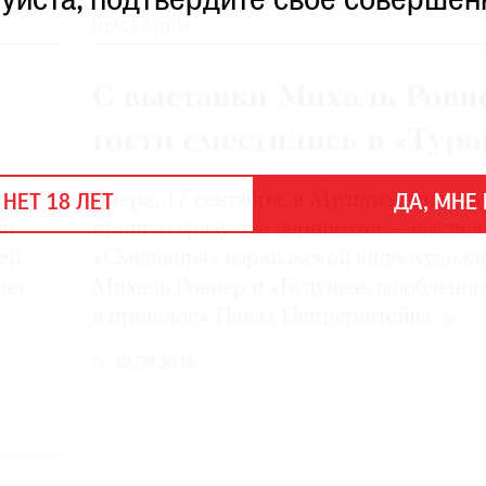
уйста, подтвердите свое совершен
ВЫСТАВКИ
С выставки Михаль Ровн
гости сместились в «Тур
Вчера, 17 сентября, в Мультимедиа Ар
 НЕТ 18 ЛЕТ
ДА, МНЕ 
ии
прошло сразу два вернисажа — выстав
ей
«Смещения» израильской видеохудож
her
Михаль Ровнер и «Будущее, влюбленно
в прошлое» Павла
Пепперштейна
18.09.2015