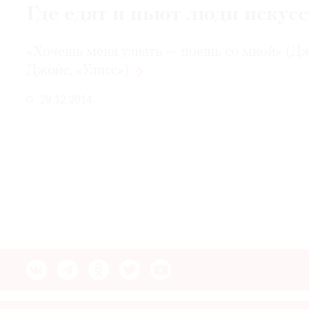
Где едят и пьют люди искусс
© 2021 The Art Newspaper Russia
«Хочешь меня узнать — поешь со мной» (Д
Джойс,
«Улисс»)
29.12.2014