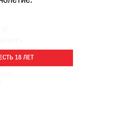
нолетие.
ер
андот»
т Музее
ЕСТЬ 18 ЛЕТ
ок
ницы
е