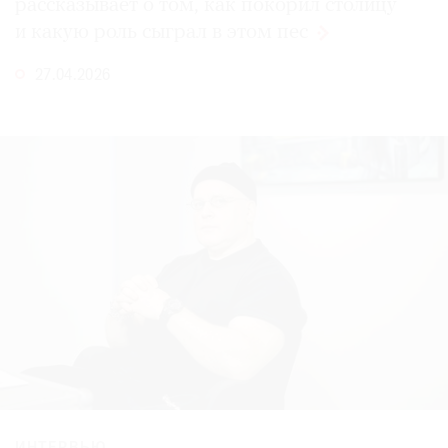
рассказывает о том, как покорил столицу
Где
и какую роль сыграл в этом
пес
найти
газету
27.04.2026
Контакты
редакции
Авторы
Медиакит
Mediakit