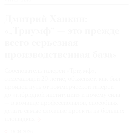
ИНТЕРВЬЮ
Дмитрий Ханкин:
«„Триумф“ — это прежде
©
2021
всего серьезная
The
производственная база»
Art
Newspaper
Russia
Сооснователь галереи «Триумф»,
отмечающей 20-летие, объясняет, как был
пройден путь от коммерческой галереи
до «гибридной институции» и почему сила
— в команде профессионалов, способных
делать самые сложные проекты на больших
площадках
16.04.2026