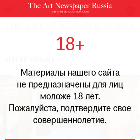
НОВОСТИ
18+
ВЫСТАВКИ
РЕСТАВРАЦИЯ
ИНТЕРВЬЮ
КНИГИ
Материалы нашего сайта
ПО
ПУТИ
не предназначены для лиц
РЕЙТИНГ
моложе 18 лет.
МУЗЕЕВ
РОСКОШЬ
Пожалуйста, подтвердите свое
ПРИГЛАШЕНИЯ
совершеннолетие.