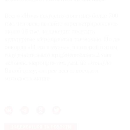
Всего «Ночь искусств» посетило более 700
тыс. человек, на сайте зарегистрировалось
©
около 15 тыс. желающих посетить
2021
культурные мероприятия той ночью. Но до
The
рекорда «Ночи в музее», в которой в этом
Art
году участвовало приблизительно 2 млн
Newspaper
человек, мероприятие, увы, не дотянуло.
Russia
Виной тому, скорее всего, погода и
молодость акции.
ПОДПИСАТЬСЯ НА НОВОСТИ