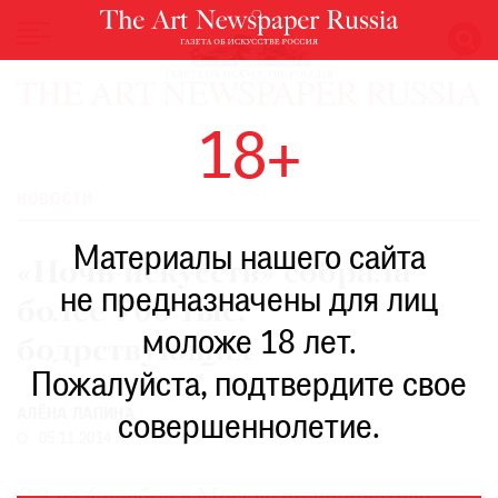
НОВОСТИ
18+
ВЫСТАВКИ
РЕСТАВРАЦИЯ
НОВОСТИ
КНИГИ
Материалы нашего сайта
ПО
«Ночь искусств» собрала
ПУТИ
не предназначены для лиц
более 700 тыс.
РЕЙТИНГ
моложе 18 лет.
МУЗЕЕВ
бодрствующих
РОСКОШЬ
Пожалуйста, подтвердите свое
АЛЁНА ЛАПИНА
ПРИГЛАШЕНИЯ
совершеннолетие.
05.11.2014