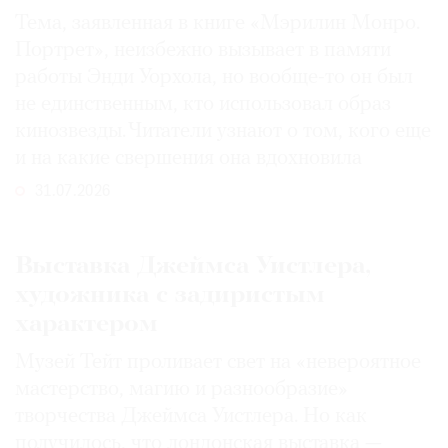
Тема, заявленная в книге «Мэрилин Монро.
Портрет», неизбежно вызывает в памяти
работы Энди Уорхола, но вообще-то он был
не единственным, кто использовал образ
кинозвезды. Читатели узнают о том, кого еще
и на какие свершения она вдохновила
31.07.2026
Выставка Джеймса Уистлера,
художника с задиристым
характером
Музей Тейт проливает свет на «невероятное
мастерство, магию и разнообразие»
творчества Джеймса Уистлера. Но как
получилось, что лондонская выставка —