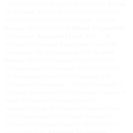
главный редактор журнала
Interview
Алена
Где
Долецкая
, директор московского Музея
найти
газету
современного искусства «Гараж»
Антон
Белов
, мультипликатор
Юрий Норштейн
,
Контакты
художники
Дмитрий Гутов, AEС + Ф
,
редакции
музыкант
Евгений Маргулис
, писатели
Авторы
Людмила Петрушевская
и
Дмитрий
Медиакит
Быков
. Многие площадки приготовили
Mediakit
специальные программы. Так, ГМИИ им.
Пушкина превратился в площадку для
световых инсталляций, а людей, стоявших в
очереди, развлекали конкурсами, стихами и
мини-лекциями в рамках проекта
#живаяочередь. В Большом звездном зале
Планетария выступил самый мощный в
России электронный проект
Therr Maitz
с
композитором
Антоном Беляевым
.