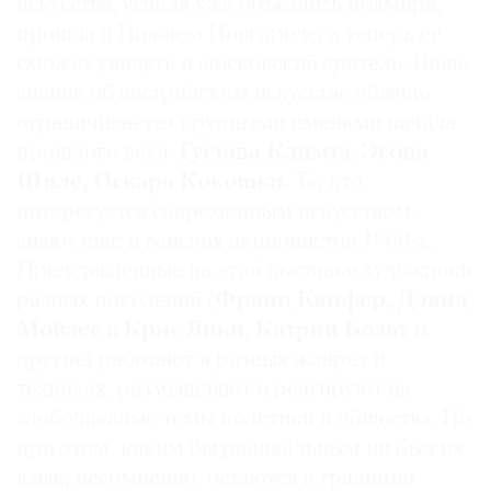
искусства, успела уже объездить полмира,
прошла в Нижнем Новгороде, а теперь ее
сможет увидеть и московский зритель. Наше
знание об австрийском искусстве обычно
©
ограничивается крупными именами начала
2021
прошлого века:
Густава Климта, Эгона
The
Шиле, Оскара Кокошки
. Те, кто
Art
интересуется современным искусством,
Newspaper
знают еще и венских акционистов 1960-х.
Russia
Представленные на этой выставке художники
разных поколений (
Франц Капфер, Дэвид
Мойзес
и
Крис Янки, Катрин Больт
и
другие) работают в разных жанрах и
техниках, размышляют и реагируют на
злободневные темы политики и общества. Но
при этом, каким бы радикальным ни был их
язык, несомненно, остаются в традиции