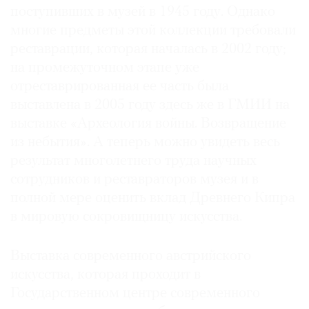
поступивших в музей в 1945 году. Однако
Где
найти
многие предметы этой коллекции требовали
газету
реставрации, которая началась в 2002 году;
на промежуточном этапе уже
Контакты
отреставрированная ее часть была
редакции
выставлена в 2005 году здесь же в ГМИИ на
Авторы
выставке «Археология войны. Возвращение
Медиакит
из небытия». А теперь можно увидеть весь
Mediakit
результат многолетнего труда научных
сотрудников и реставраторов музея и в
полной мере оценить вклад Древнего Кипра
в мировую сокровищницу искусства.
Выставка современного австрийского
искусства, которая проходит в
Государственном центре современного