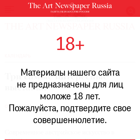
НОВОСТИ
18+
ВЫСТАВКИ
РЕСТАВРАЦИЯ
КАЛЕНДАРЬ
КНИГИ
Материалы нашего сайта
ПО
Три самые интересные
ПУТИ
не предназначены для лиц
выставки
РЕЙТИНГ
моложе 18 лет.
МУЗЕЕВ
РОСКОШЬ
Пожалуйста, подтвердите свое
23.10.2014
ПРИГЛАШЕНИЯ
совершеннолетие.
Современное австрийское искусство в