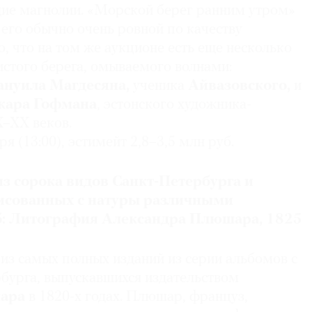
щие магнолии. «Морской берег ранним утром»
его обычно очень ровной по качеству
, что на том же аукционе есть еще несколько
стого берега, омываемого волнами:
нуила Магдесяна,
ученика
Айвазовского,
и
кара Гофмана
, эстонского художника-
X–XX веков.
ря (13:00), эстимейт 2,8–3,5 млн руб.
з сорока видов Санкт-Петербурга и
рисованных с натуры различными
: Литография Александра Плюшара, 1825
из самых полных изданий из серии альбомов с
бурга, выпускавшихся издательством
ара
в 1820-х годах. Плюшар, француз,