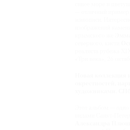
синее море и цвету
— отличный пример 
живописи. Интересно
изображений камени
крымского же
Эмма
северного, кисти
Ос
реалиста рубежа XI
«Три века», 26 октяб
Новая коллекция и
окрестностей, на
художниками. СПб
Этот альбом — одно 
видами Санкт-Петер
Александра Плюш