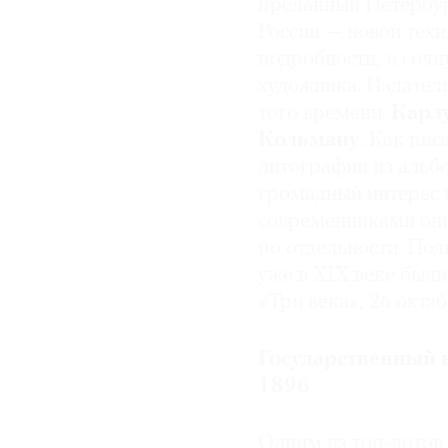
преданный Петербур
России — новой тех
подробности, и соч
художника. Издател
того времени:
Карл
Кольману
. Как пис
литографии из альб
громадный интерес 
современниками они
по отдельности. Пол
уже в XIX веке был
«Три века», 26 октяб
Государственный 
1896
Одним из топ-лотов