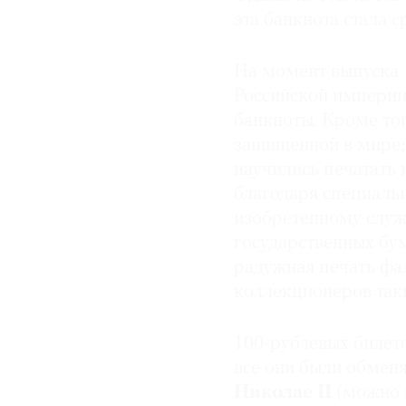
эта банкнота стала 
На момент выпуска 
Российской империи 
банкноты. Кроме тог
защищенной в мире;
научились печатать 
благодаря специаль
изобретенному служ
государственных бу
радужная печать фа
коллекционеров так
100-рублевых билето
все они были обмен
Николае II
(можно з