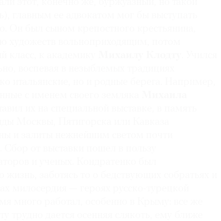
ли этот, конечно же, буржуазный, но такой
ь), главным ее адвокатом мог бы выступать
о. Он был сыном крепостного крестьянина,
ю художеств вольноприходящим, потом
й класс, к академику
Михаилу Клодту
. Учился
ьно, воспевая в незыблемых традициях
ко итальянские, но и родные берега. Например,
анные с именем своего земляка
Михаила
ставил их на специальной выставке, в память
виды Москвы, Пятигорска или Кавказа
ны и залиты нежнейшим светом почти
. Сбор от выставки пошел в пользу
торов и ученых. Кондратенко был
 жизнь, заботясь то о бедствующих собратьях и
трах милосердия — героях русско-турецкой
емя много работал, особенно в Крыму: все же
у трудно дается осенняя слякоть, ему ближе