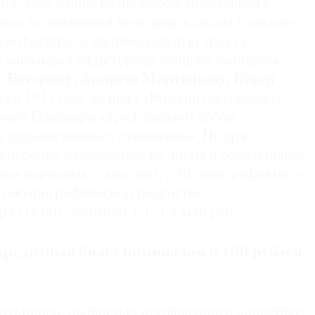
гу, стал одним из пионеров литографии в
ники, позволявшей передавать разом и мелкие
ную фактуру, и индивидуальную «руку»
ь заказывал виды города лучшим мастерам
у Беггрову, Андрею Мартынову, Карлу
ал в 1911 году журнал «Русский библиофил»,
омов Плюшара «представляют собой
в художественном отношении». Не зря
 нередко разбирались на листы и обрамлялись
ные варианты — как этот, с 40 литографиями, —
и библиографической редкостью.
ря (16:00), эстимейт 1,1–1,4 млн руб.
кредитный билет номиналом в 100 рублей,
 аукциона, полностью посвященного бонистике,