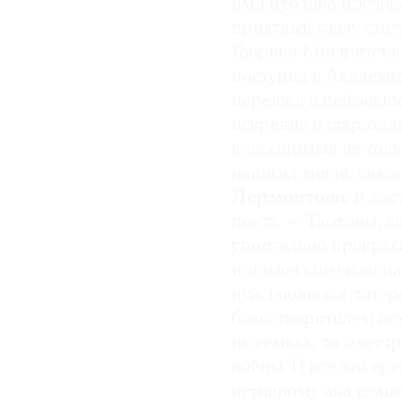
ими публика презира
приятный глазу стил
© 2021 The Art Newspaper Russia
Гавриил Кондратенк
поступил в Академи
перешел в пейзажны
искренне и старател
классицизма не толь
написал места, связ
Лермонтова
, и вы
поэта, — Тарханы, 
упоительно прекрас
итальянского солнца
нуждающихся литера
благотворителем всю
их семьях, то о сес
войны. И все это вр
истинному академист