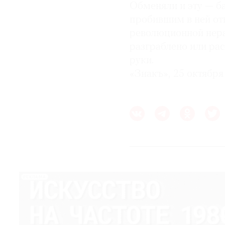
Обменяли и эту — б
пробившим в ней от
революционной нера
разграблено или ра
руки.
«Знакъ», 25 октября 
РЕКЛАМА