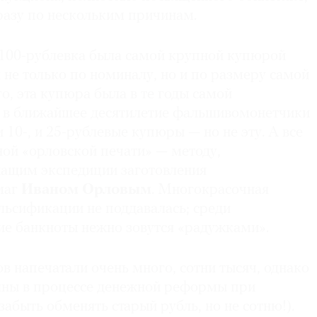
сразу по нескольким причинам.
100-рублевка была самой крупной купюрой
не только по номиналу, но и по размеру самой
о, эта купюра была в те годы самой
 в ближайшее десятилетие фальшивомонетчики
и 10-, и 25-рублевые купюры — но не эту. А все
ной «орловской печати» — методу,
ащим экспедиции заготовления
маг
Иваном Орловым
. Многокрасочная
льсификации не поддавалась; среди
ие банкноты нежно зовутся «радужками».
в напечатали очень много, сотни тысяч, однако
яны в процессе денежной реформы при
абыть обменять старый рубль, но не сотню!).