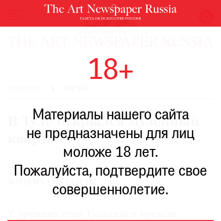
НОВОСТИ
18+
ВЫСТАВКИ
РЕСТАВРАЦИЯ
НОВОСТИ
МУЗЕЙ
КНИГИ
Материалы нашего сайта
ПО
В Туле открылся музейный
ПУТИ
не предназначены для лиц
квартал
РЕЙТИНГ
моложе 18 лет.
МУЗЕЕВ
№86
РОСКОШЬ
Пожалуйста, подтвердите свое
МАТЕРИАЛ ИЗ ГАЗЕТЫ
ПРИГЛАШЕНИЯ
совершеннолетие.
У древних стен Тульского кремля