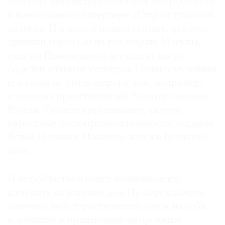
который демонстрируется под микроскопом
Где
в воссозданном интерьере «Старой тульской
найти
аптеки». И в целом нельзя сказать, что этот
газету
древний город (он на год старше Москвы,
судя по Никоновской летописи) так уж
Контакты
редакции
обделен очагами культуры. Однако музейная
Авторы
его слава не столь широка, как, например,
у топовых представителей Золотого кольца
Медиакит
России. Туристов привлекают, скорее,
Mediakit
окрестные достопримечательности: усадьбы
Ясная Поляна и Поленово или же Куликово
поле.
И вот областной центр вознамерился
изменить положение дел. Не переключить,
конечно, весь туристический поток на себя,
а добавить к привычным загородным