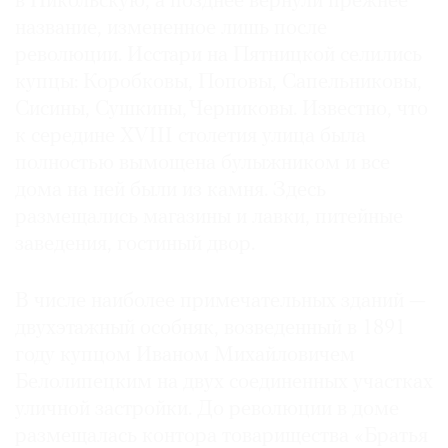
в Никольскую, а позднее вернули прежнее
название, измененное лишь после
революции. Исстари на Пятницкой селились
купцы: Коробковы, Поповы, Сапельниковы,
Сисины, Сушкины, Черниковы. Известно, что
к середине XVIII столетия улица была
полностью вымощена булыжником и все
дома на ней были из камня. Здесь
размещались магазины и лавки, питейные
заведения, гостиный двор.
В числе наиболее примечательных зданий —
двухэтажный особняк, возведенный в 1891
году купцом Иваном Михайловичем
Белолипецким на двух соединенных участках
уличной застройки. До революции в доме
размещалась контора товарищества «Братья