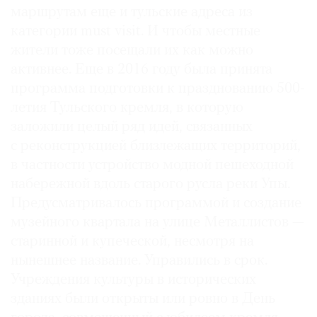
маршрутам еще и тульские адреса из
категории must visit. И чтобы местные
жители тоже посещали их как можно
активнее. Еще в 2016 году была принята
©
программа подготовки к празднованию 500-
2021
летия Тульского кремля, в которую
The
заложили целый ряд идей, связанных
Art
с реконструкцией близлежащих территорий,
Newspaper
Russia
в частности устройство модной пешеходной
набережной вдоль старого русла реки Упы.
Предусматривалось программой и создание
музейного квартала на улице Металлистов —
старинной и купеческой, несмотря на
нынешнее название. Управились в срок.
Учреждения культуры в исторических
зданиях были открыты или ровно в День