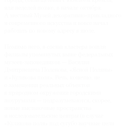
города, совмещенный с юбилеем кремля,
или неделей позже, в начале октября.
А местный Музей декоративно-прикладного
и современного искусства и вовсе начал
работать по новому адресу в июле.
Помимо него, в состав кластера вошли
филиалы упомянутых выше федеральных
музеев-заповедников — Василия
Дмитриевича Поленова, «Ясной Поляны»
и «Куликова поля». Речь, конечно, не
о замещении реальных объектов
в природном окружении городскими
шоурумами — подразу­меваются, скорее,
новые выставочные пространства
и исследовательские центры (в случае
«Куликова поля» под сугубо научные цели