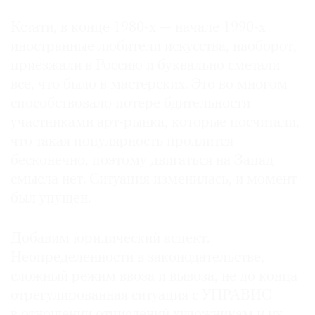
Кстати, в конце 1980-х — начале 1990-х
иностранные любители искусства, наоборот,
приезжали в Россию и буквально сметали
©
все, что было в мастерских. Это во многом
2021
способствовало потере бдительности
The
участниками арт-рынка, которые посчитали,
Art
что такая популярность продлится
Newspaper
бесконечно, поэтому двигаться на Запад
Russia
смысла нет. Ситуация изменилась, и момент
был упущен.
Добавим юридический аспект.
Неопределенности в законодательстве,
сложный режим ввоза и вывоза, не до конца
отрегулированная ситуация с УПРАВИС
в отношении отчислений художникам и их