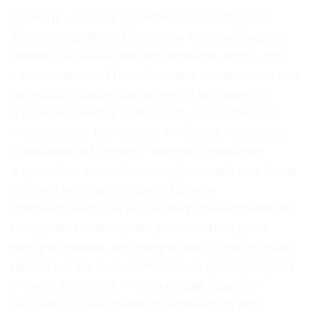
Где
Конечно, влияет политическая ситуация.
найти
Непопулярность России на мировой арене
газету
влечет за собой непопулярность всего, что
с нею связано. Нестабильная экономическая
Контакты
ситуация, снижение деловой активности
редакции
и прибыльности компаний, закрытие или
Авторы
сокращение персонала в офисах западных
Медиакит
компаний в России — все это приводит
Mediakit
к сужению потенциальной клиентской базы
российского арт-рынка. Низкая
прибыльность не позволяет отечественным
галереям полноценно развиваться даже
внутри страны, не говоря уже о том, чтобы
двигаться на Запад. Участие в арт-ярмарках
в таких условиях — серьезный удар по
бюджету даже самых успешных из них.