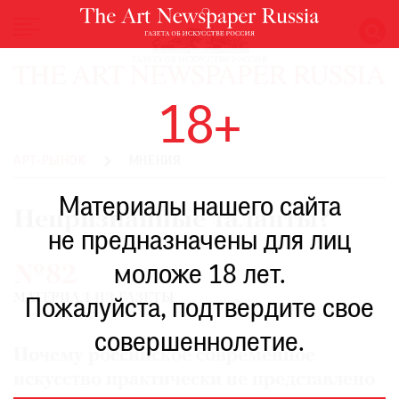
НОВОСТИ
18+
ВЫСТАВКИ
РЕСТАВРАЦИЯ
АРТ-РЫНОК
МНЕНИЯ
КНИГИ
Материалы нашего сайта
ПО
Непризнанные таланты?
ПУТИ
не предназначены для лиц
РЕЙТИНГ
моложе 18 лет.
№82
МУЗЕЕВ
МАТЕРИАЛ ИЗ ГАЗЕТЫ
РОСКОШЬ
Пожалуйста, подтвердите свое
ПРИГЛАШЕНИЯ
совершеннолетие.
Почему российское современное
искусство практически не представлено