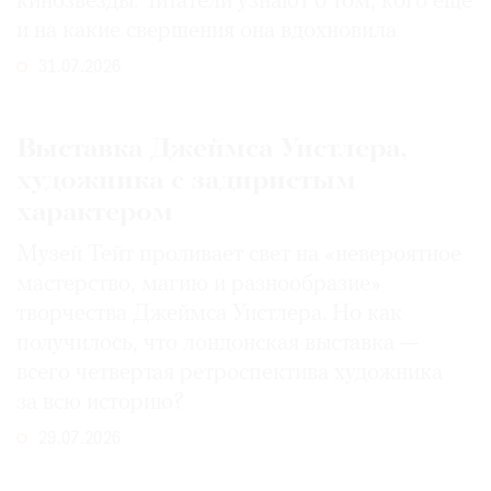
кинозвезды. Читатели узнают о том, кого еще
и на какие свершения она вдохновила
31.07.2026
Выставка Джеймса Уистлера,
художника с задиристым
характером
Музей Тейт проливает свет на «невероятное
мастерство, магию и разнообразие»
творчества Джеймса Уистлера. Но как
получилось, что лондонская выставка —
всего четвертая ретроспектива художника
за всю историю?
29.07.2026