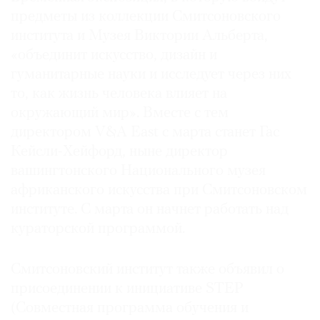
Где
предметы из коллекции Смитсоновского
найти
института и Музея Виктории Альберта,
газету
«объединит искусство, дизайн и
гуманитарные науки и исследует через них
Контакты
то, как жизнь человека влияет на
редакции
окружающий мир». Вместе с тем
Авторы
директором V&A East с марта станет Гас
Медиакит
Кейсли-Хейфорд, ныне директор
Mediakit
вашингтонского Национального музея
африканского искусства при Смитсоновском
институте. С марта он начнет работать над
кураторской программой.
Смитсоновский институт также объявил о
присоединении к инициативе STEP
(Совместная программа обучения и