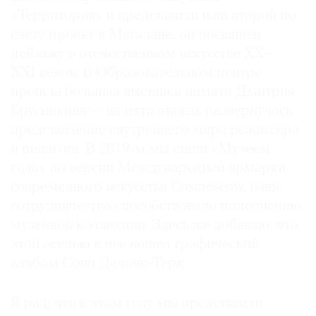
«Территория» и представили наш второй по
Где
найти
счету проект в Магадане, он посвящен
газету
пейзажу в отечественном искусстве XX–
XXI веков. В Образовательном центре
Контакты
прошла большая выставка памяти Дмитрия
редакции
Брусникина — на пяти этажах развернулось
Авторы
представление внутреннего мира режиссера
Медиакит
и педагога. В 2019-м мы стали «Музеем
Mediakit
года» по версии Международной ярмарки
современного искусства Cosmoscow, наше
сотрудничество способствовало пополнению
музейной коллекции. Здесь же добавлю, что
этой осенью в нее вошел графический
альбом Сони Делоне-Терк.
Я рад, что в этом году мы представили