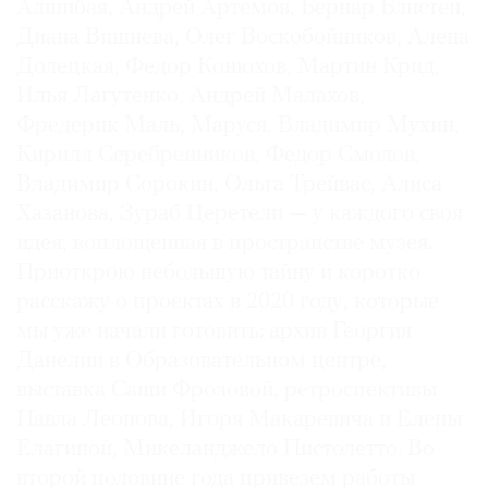
Алшибая, Андрей Артемов, Бернар Блистен,
Диана Вишнева, Олег Воскобойников, Алена
Долецкая, Федор Конюхов, Мартин Крид,
Илья Лагутенко, Андрей Малахов,
Фредерик Маль, Маруся, Владимир Мухин,
Кирилл Серебренников, Федор Смолов,
Владимир Сорокин, Ольга Трейвас, Алиса
Хазанова, Зураб Церетели — у каждого своя
идея, воплощенная в пространстве музея.
Приоткрою небольшую тайну и коротко
расскажу о проектах в 2020 году, которые
мы уже начали готовить: архив Георгия
Данелии в Образовательном центре,
выставка Саши Фроловой, ретроспективы
Павла Леонова, Игоря Макаревича и Елены
Елагиной, Микеланджело Пистолетто. Во
второй половине года привезем работы