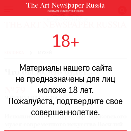
НОВОСТИ
18+
ВЫСТАВКИ
РЕСТАВРАЦИЯ
КОЛОНКА
МУЗЕЙ
КНИГИ
Материалы нашего сайта
ПО
Что было, что будет...
ПУТИ
не предназначены для лиц
РЕЙТИНГ
моложе 18 лет.
№79
МУЗЕЕВ
МАТЕРИАЛ ИЗ ГАЗЕТЫ
РОСКОШЬ
Пожалуйста, подтвердите свое
ПРИГЛАШЕНИЯ
совершеннолетие.
Исполнительный директор Московского
музея современного искусства Василий