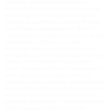
серьезные международные проекты:
первыми в России показали ретроспективу
дуэта Komar & Melamid, выставки Хуана
Геновеса, Жака Липшица, Жауме Пленсы,
©
Яана Тоомика, крупный проект Йоко Оно,
2021
который вышел за пределы музея (Wish Tree
The
украсило парк «Музеон», а город
Art
наполнился яркими картинами из ее слов
Newspaper
«Вообрази», «Дыши», «Представь себе мир»,
Russia
«Лети»). Музей Вадима Сидура открыл
череду музейных юбилеев, отпраздновав 30-
летие. Продолжая поддержку молодых
художников, мы совместно с фондом RuArts
провели Форум уличного искусства, а также
запустили проект Arca. Летом в арочном
проеме на фасаде нашего Образовательного
центра появились работы стрит-арт-