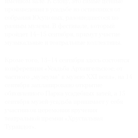
именном зале. К слову, это самые ценные
Где
произведения в усадьбе из оставшихся от
найти
собрания Юсуповых, разошедшегося по
газету
разным музеям. В фестивале, который
пройдет 14–15 сентября, примут участие
Контакты
редакции
музыкальные и театральные коллективы.
Авторы
Медиакит
Кроме того, 13–14 сентября здесь состоится
конференция «Усадьба Архангельское: от
Mediakit
частного „музеума“ к музею XXI века», на 14
сентября запланировано открытие
обновленного Парка усадебных затей, а 15
сентября музей-усадьба принимает у себя
участников церемонии вручения
театральной премии «Хрустальная
Турандот».