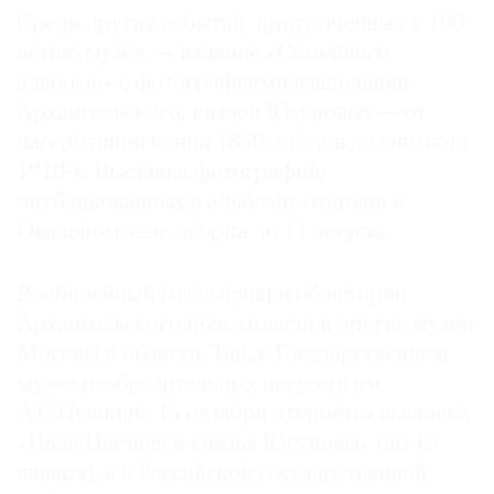
Среди других событий, приуроченных к 100-
летию музея, — издание «Семейного
альбома» с фотографиями владельцев
Архангельского, князей Юсуповых — от
©
дагеротипов конца 1850-х годов до снимков
2021
1910-х. Выставка фотографий,
The
Art
опубликованных в альбоме, открыта в
Newspaper
Овальном зале дворца до 11 августа.
Russia
В юбилейный год выставки об истории
Архангельского подготовили и другие музеи
Москвы и области. Так, в Государственном
музее изобразительных искусств им.
А.С.Пушкина 14 октября откроется выставка
«Иван Цветаев и князья Юсуповы» (до 15
января), а в Российской государственной