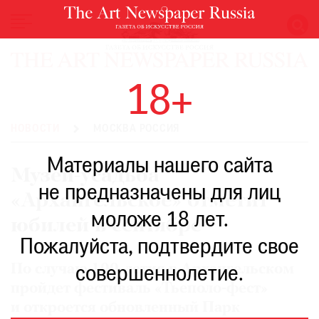
НОВОСТИ
18+
ВЫСТАВКИ
РЕСТАВРАЦИЯ
НОВОСТИ
МОСКВА РОССИЯ
КНИГИ
Материалы нашего сайта
ПО
Музей-усадьба
ПУТИ
не предназначены для лиц
«Архангельское» отметит
РЕЙТИНГ
моложе 18 лет.
МУЗЕЕВ
юбилей в сентябре
РОСКОШЬ
Пожалуйста, подтвердите свое
ПРИГЛАШЕНИЯ
По случаю 100-летия в Архангельском
совершеннолетие.
пройдет фестиваль «Тьеполо-фест»
и откроется обновленный Парк