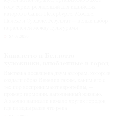
музей начал заранее, организовав в 2025
году серию резиденций для индийских
авторов в Санкт-Петербурге, Москве,
Палехе и Суздале. Результат — целый набор
параллелей между культурами
27.07.2026
Каналетто и Беллотто —
художники, влюбленные в город
Выставка посвящена двум авторам, которые
создали образ Венеции таким, каким его c
тех пор воспринимают европейцы, —
пример гармонии, наполненный жизнью.
А заодно написали немало других городов,
где из воды разве что река