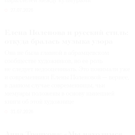
параллелей между культурами
27.07.2026
Елена Поленова и русский стиль:
откуда бралась музыка узора
Она не была главной в абрамцевском
сообществе художников, но ее роль
не следует недооценивать. Это понимали уже
и современники Елены Поленовой — вернее,
в данном случае современницы, чьи
мемуары положены в основу нынешней
книги об этой художнице
31.07.2026
Анна Трапкова: «Мы находимся