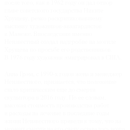
после того, как в 1962 году он дал отпор
Где
главе советского государства Никите
найти
газету
Хрущеву, резко раскритиковавшему
выставку художников-авангардистов
Контакты
в Манеже. Впоследствии именно
редакции
Неизвестный создал надгробие на могиле
Авторы
Хрущева по просьбе его родственников.
Медиакит
В 1976 году художник эмигрировал в США.
Mediakit
Анна Грэм, с 1990-х годов жена и менеджер
Неизвестного, признается, что положение
стало критическим еще до смерти
скульптора в 2016 году. По ее словам,
высокая стоимость производства работ
и расходы на лечение в последние годы
жизни Неизвестного привели к тому, что на
момент смерти на его счету оставалось всего