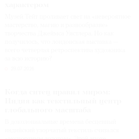
характером
Музей Тейт проливает свет на «невероятное
мастерство, магию и разнообразие»
творчества Джеймса Уистлера. Но как
получилось, что лондонская выставка —
всего четвертая ретроспектива художника
за всю историю?
29.07.2026
Когда ситец правил миром:
Индия как текстильный центр
глобального масштаба
В доколониальные времена бесценный
индийский узорчатый текстиль считался
«экспортным золотом». Этой эпохе