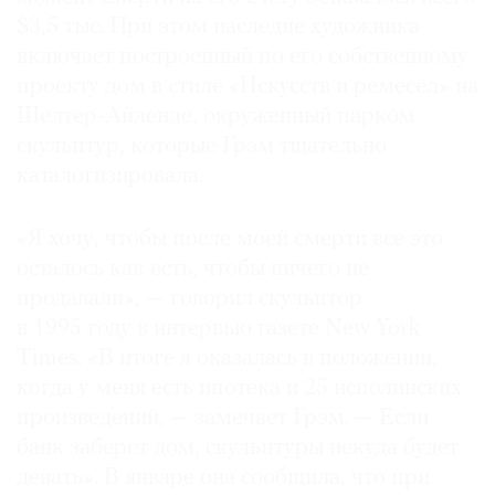
$3,5 тыс. При этом наследие художника
включает построенный по его собственному
проекту дом в стиле «Искусств и ремесел» на
Шелтер-Айленде, окруженный парком
©
скульп­тур, которые Грэм тщательно
2021
The
каталогизировала.
Art
Newspaper
«Я хочу, чтобы после моей смерти все это
Russia
осталось как есть, чтобы ничего не
продавали», — говорил скульп­тор
в 1995 году в интервью газете New York
Times. «В итоге я оказалась в положении,
когда у меня есть ипотека и 25 исполинских
произведений, — замечает Грэм. — Если
банк заберет дом, скульптуры некуда будет
девать». В январе она сообщила, что при