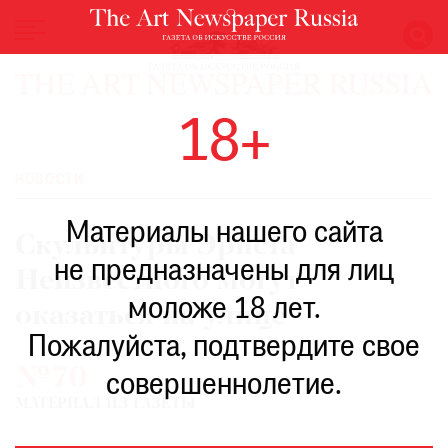
НОВОСТИ
18+
ВЫСТАВКИ
РЕСТАВРАЦИЯ
НОВОСТИ
КНИГИ
Материалы нашего сайта
ПО
Скульптуры Эрнста
ПУТИ
не предназначены для лиц
Неизвестного могут
РЕЙТИНГ
моложе 18 лет.
МУЗЕЕВ
оказаться на улице
РОСКОШЬ
Пожалуйста, подтвердите свое
№70
ПРИГЛАШЕНИЯ
совершеннолетие.
МАТЕРИАЛ ИЗ ГАЗЕТЫ