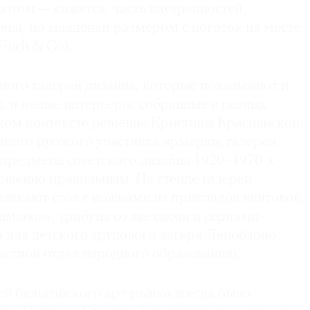
том — кажется, часть внутренностей
века, но младенец размером с ноготок на месте
Finch & Co).
ного галерей дизайна, которые показывают и
, и целые интерьеры, собранные в разных
аком контексте решение Кристины Краснянской,
ного русского участника ярмарки, галереи
 предметы советского дизайна 1920–1970-х
ершенно правильным. На стенде галереи
лекают стол с ножками из прикладов винтовок,
иманов», трибуна со звездами и серпами-
 для детского трудового лагеря Леноблоно
астной отдел народного образования).
й бельгийского арт-рынка всегда было