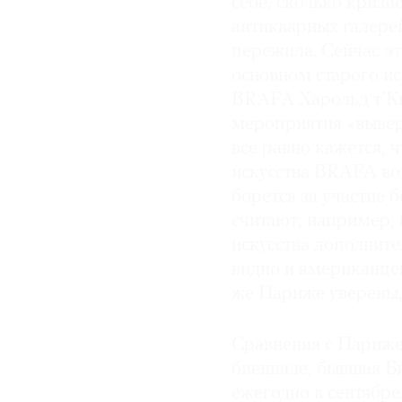
себе, сколько кризи
антикварных галере
© 2021 The Art Newspaper Russia
пережила. Сейчас э
основном старого ис
BRAFA Харольд т’Ки
мероприятия «вывер
все равно кажется, 
искусства BRAFA вош
борется за участие 
считают, например,
искусства дополните
видно и американцев
же Париже уверены,
Сравнения с Парижем
биеннале, бывшая Би
ежегодно в сентябр