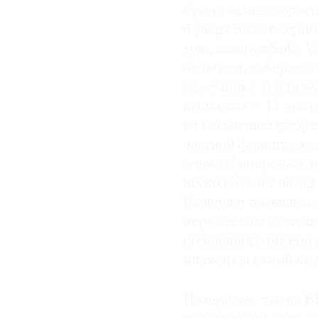
Среди самых дороги
Фриды Кало с серпо
млн, галерея Sofie V
бельгиец, собираетс
преемника. А в гале
искусство — 11 шит
на мозаичной фабри
частной французско
идентифицировать н
несколько лет назад
Вышивки посвящены 
персонажам комедии
стеклянного бисера 
пилястр высотой не 
Интересно, что на 