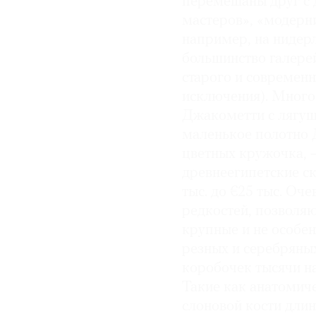
перемешаны друг с д
мастеров», «модерни
например, на нидер
большинство галерей
старого и современно
исключения). Много
Джакометти с лягушк
маленькое полотно Д
цветных кружочка, —
древнеегипетские ск
тыс. до €25 тыс. Оч
редкостей, позволяю
крупные и не особе
резных и серебряны
коробочек тысячи н
Такие как анатомич
слоновой кости дли