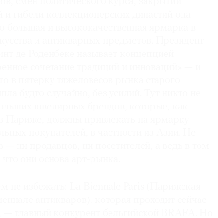
сов, смен политического курса, закрытий
й и гибели коллекционерских династий она
то большая и высококачественная ярмарка в
кусства и антикварных предметов. Президент
нт де Роденбеке называет концепцией
енное сочетание традиций и инноваций» — и
что в пятерку тяжеловесов рынка старого
ла будто случайно, без усилий. Тут никто не
больших ювелирных брендов, которые, как
 в Париже, должны привлекать на ярмарку
льных покупателей, в частности из Азии. Не
 — ни продавцов, ни посетителей, а ведь в том
 что они основа арт-рынка.
 не избежать: La Biennale Paris (Парижская
еннале антикваров), которая проходит сейчас
е, — главный конкурент бельгийской BRAFA. Но