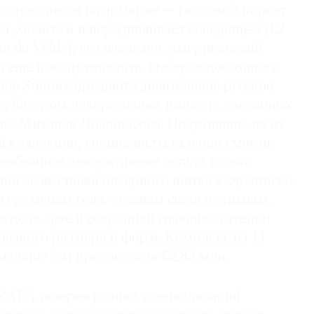
х предметов на ярмарке — гипсовый корсет
м, молотом и неродившимся младенцем (€2
an de Velde); его владелец, американский
я еще покапризничать, выбирая достойного
рее Steinitz продают удивительное русское
ых бисером декоративных пилястр, сделанных
ке Михаила Ломоносова. Получившие их из
й коллекции, специалисты галереи смогли
еобычные декоративные детали только
 после выставки бисерного шитья в Эрмитаже.
временам года, странам света и стихиям,
 дель арте и сохранили сияющие оттенки
разного размера и форм. Комплекс из 11
меньше 4 м продается за €2,85 млн.
BRAFA галереи разных специализаций