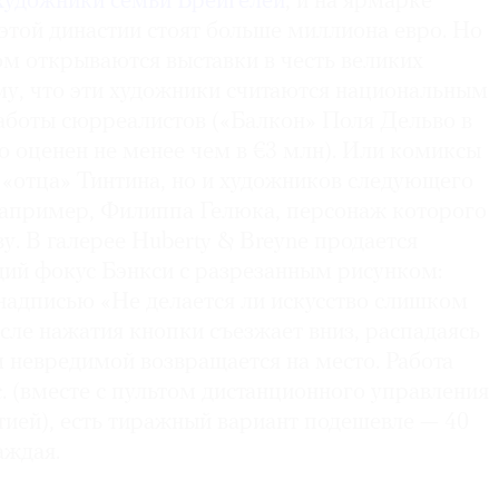
художники семьи Брейгелей
, и на ярмарке
этой династии стоят больше миллиона евро. Но
ом открываются выставки в честь великих
му, что эти художники считаются национальным
работы сюрреалистов («Балкон» Поля Дельво в
rro оценен не менее чем в €3 млн). Или комиксы
 «отца» Тинтина, но и художников следующего
Например, Филиппа Гелюка, персонаж которого
ву. В галерее Huberty & Breyne продается
ий фокус Бэнкси с разрезанным рисунком:
надписью «Не делается ли искусство слишком
ле нажатия кнопки съезжает вниз, распадаясь
м невредимой возвращается на место. Работа
с. (вместе с пультом дистанционного управления
тией), есть тиражный вариант подешевле — 40
каждая.