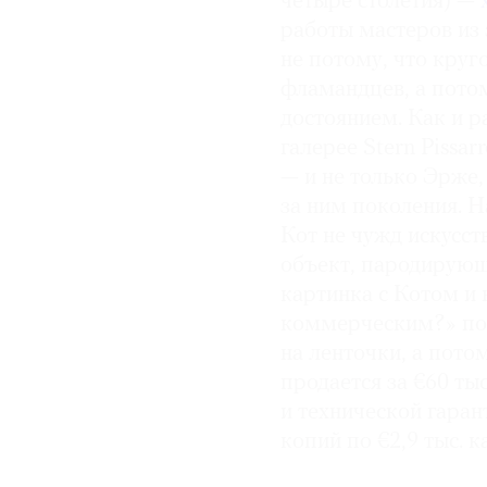
четыре столетия) —
работы мастеров из 
не потому, что круг
фламандцев, а пото
достоянием. Как и 
галерее Stern Pissa
— и не только Эрже,
за ним поколения. 
Кот не чужд искусст
объект, пародирующ
картинка с Котом и 
коммерческим?» пос
на ленточки, а пото
продается за €60 ты
и технической гаран
копий по €2,9 тыс. 