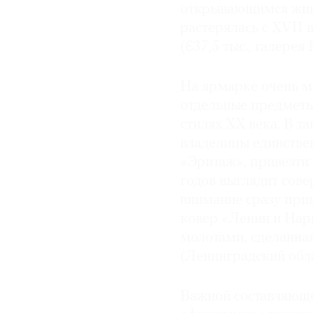
открывающимся живо
растерялась с XVII 
(€37,5 тыс., галерея 
На ярмарке очень м
отдельные предметы
стилях ХХ века. В т
владелицы единствен
«Эритаж», привезти
годов выглядит сов
внимание сразу прив
ковер «Ленин и Нар
молотами, сделанная
(Ленинградский обл
Важной составляюще