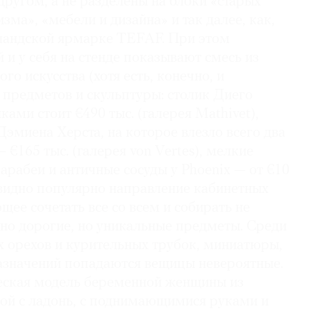
ругом, а не разделены на блоки «старых
зма», «мебели и дизайна» и так далее, как,
ландской ярмарке TEFAF. При этом
 и у себя на стенде показывают смесь из
го искусства (хотя есть, конечно, и
 предметов и скульптуры: столик Диего
ами стоит €490 тыс. (галерея Mathivet),
эмиена Херста, на которое влезло всего два
 €165 тыс. (галерея von Vertes), мелкие
арабеи и античные сосуды у Phoenix — от €10
евидно популярно направление кабинетных
щее сочетать все со всем и собирать не
нно дорогие, но уникальные предметы. Среди
х орехов и курительных трубок, миниатюры,
азначений попадаются вещицы невероятные.
еская модель беременной женщины из
ной с ладонь, с поднимающимися руками и