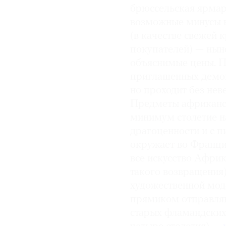
брюссельская ярмар
возможные минусы в
(в качестве свежей 
покупателей) — нын
объяснимые цены. П
приглашенных демон
но проходит без нев
Предметы африканск
минимум столетие на
драгоценности и с п
окружает во Франци
все искусство Африк
такого возвращения)
художественной мод
прямиком отправляю
старых фламандских 