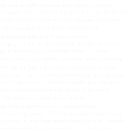
ка нашла собственный путь, превратив все
 плюсы. Она осталась внутренней, европейской
крови тут ждут разве что британские галереи и
е это обещает ощущение комфорта и
арадный ужин для самых дорогих
стрирует все достижения бельгийской кухни,
ероятного пафоса, свойственного Парижу.
ого искусства, центр торговли которыми уже
ходится в Брюсселе, преподносятся тут как
иететом — но без того драматизма, который их
и, президент которой уже
пообещал вернуть
и на родину (хотя не продумал пока пути
. Не заметно никакой погони за
ой (когда работы с громких выставок
тся на продажу). В Бельгии сейчас идут годы
мастеров, в центре внимания (как и последние